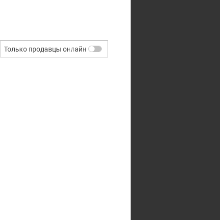
Только продавцы онлайн