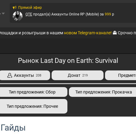
Прямой эфир
ь
QTE
продал(а)
Аккаунты Online RP (Mobile)
за
999
p
QTE
продал(а)
Аккаунты Amazing-RP
за
350
p
площадки и розыгрыши в нашем
новом Telegram-канале!
👻 Срочно 
Ирбис
продал(а)
Аккаунты Black Russia RP (Mobi...
за
100
p
Ирбис
продал(а)
Аккаунты Black Russia RP (Mobi...
за
125
p
Рынок Last Day on Earth: Survival
Ирбис
продал(а)
Аккаунты Warface
за
600
p
Аккаунты
Донат
Предме
208
219
QTE
продал(а)
Аккаунты GreenTech RP
за
15
p
QTE
продал(а)
Аккаунты Amazing-RP
за
99
p
Тип предложения: Сбор
Тип предложения: Прокачка
QTE
продал(а)
Аккаунты Amazing-RP
за
35
p
Тип предложения: Прочее
 Гайды