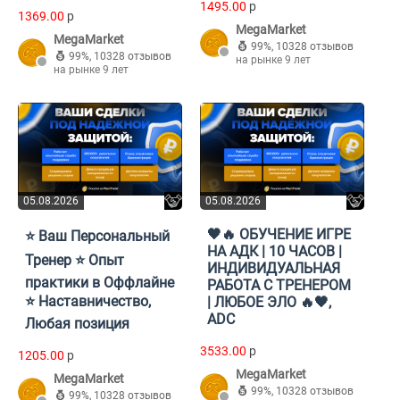
1495.00
p
1369.00
p
MegaMarket
MegaMarket
99%
,
10328 отзывов
99%
,
10328 отзывов
на рынке 9 лет
на рынке 9 лет
05.08.2026
05.08.2026
🖤🔥 ОБУЧЕНИЕ ИГРЕ
⭐ Ваш Персональный
НА АДК | 10 ЧАСОВ |
Тренер ⭐ Опыт
ИНДИВИДУАЛЬНАЯ
практики в Оффлайне
РАБОТА С ТРЕНЕРОМ
⭐ Наставничество,
| ЛЮБОЕ ЭЛО 🔥🖤,
ADC
Любая позиция
3533.00
p
1205.00
p
MegaMarket
MegaMarket
99%
,
10328 отзывов
99%
,
10328 отзывов