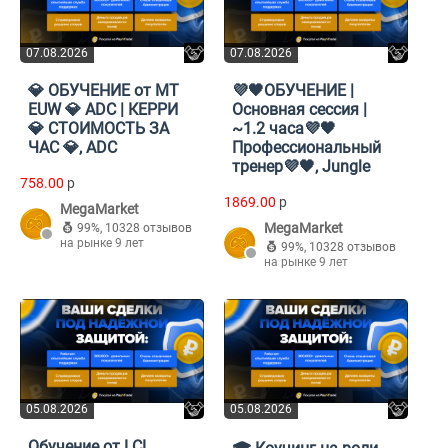
07.08.2026
07.08.2026
💎 ОБУЧЕНИЕ от MT
💜🖤ОБУЧЕНИЕ |
EUW 💎 ADC | КЕРРИ
Основная сессия |
💎 СТОИМОСТЬ ЗА
~1.2 часа💜🖤
ЧАС 💎, ADC
Профессиональный
тренер💜🖤, Jungle
758.00
p
1869.00
p
MegaMarket
MegaMarket
99%
,
10328 отзывов
на рынке 9 лет
99%
,
10328 отзывов
на рынке 9 лет
05.08.2026
05.08.2026
Обучение от LCL