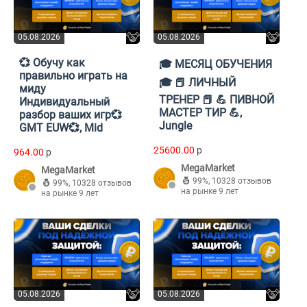
05.08.2026
05.08.2026
💞 Обучу как
🎓 МЕСЯЦ ОБУЧЕНИЯ
правильно играть на
🎓 📕 ЛИЧНЫЙ
миду
ТРЕНЕР 📕 💪 ПИВНОЙ
Индивидуальный
МАСТЕР ТИР 💪,
разбор ваших игр💞
Jungle
GMT EUW💞, Mid
25600.00
p
964.00
p
MegaMarket
MegaMarket
99%
,
10328 отзывов
99%
,
10328 отзывов
на рынке 9 лет
на рынке 9 лет
05.08.2026
05.08.2026