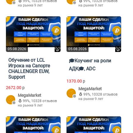
99%
,
10328 отзывов
99%
,
10328 отзывов
на рынке 9 лет
на рынке 9 лет
05.08.2026
05.08.2026
Обучение от LCL
🎓Коучинг на роли
Игрока на Сапорте
АДК🎓, ADC
CHALLENGER EUW,
Support
1370.00
p
2672.00
p
MegaMarket
99%
,
10328 отзывов
MegaMarket
на рынке 9 лет
99%
,
10328 отзывов
на рынке 9 лет