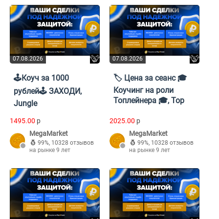
07.08.2026
07.08.2026
🕹️Коуч за 1000
🏷️ Цена за сеанс 🎓
Коучинг на роли
рублей🕹️ ЗАХОДИ,
Топлейнера 🎓, Top
Jungle
1495.00
p
2025.00
p
MegaMarket
MegaMarket
99%
,
10328 отзывов
99%
,
10328 отзывов
на рынке 9 лет
на рынке 9 лет