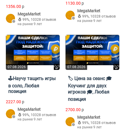
1130.00
p
1356.00
p
MegaMarket
MegaMarket
99%
,
10328 отзывов
99%
,
10328 отзывов
на рынке 9 лет
на рынке 9 лет
07.08.2026
07.08.2026
🕹️Научу тащить игры
🏷️ Цена за сеанс 🎓
в соло, Любая
Коучинг для двух
позиция
игроков 🎓, Любая
позиция
2227.00
p
MegaMarket
2700.00
p
99%
,
10328 отзывов
MegaMarket
на рынке 9 лет
99%
,
10328 отзывов
на рынке 9 лет