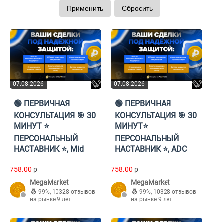
07.08.2026
07.08.2026
🟢 ПЕРВИЧНАЯ
🟢 ПЕРВИЧНАЯ
КОНСУЛЬТАЦИЯ 🎯 30
КОНСУЛЬТАЦИЯ 🎯 30
МИНУТ ⭐️
МИНУТ⭐️
ПЕРСОНАЛЬНЫЙ
ПЕРСОНАЛЬНЫЙ
НАСТАВНИК ⭐️, Mid
НАСТАВНИК ⭐️, ADC
758.00
p
758.00
p
MegaMarket
MegaMarket
99%
,
10328 отзывов
99%
,
10328 отзывов
на рынке 9 лет
на рынке 9 лет