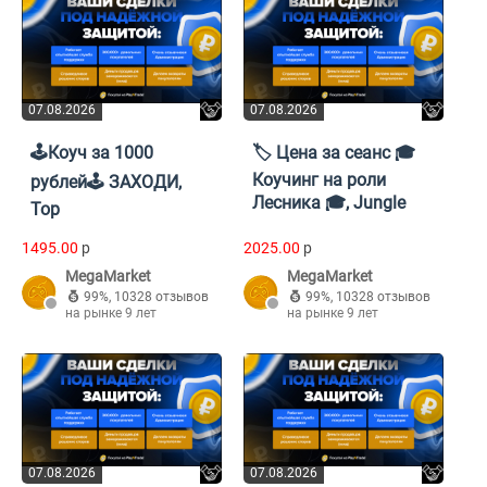
07.08.2026
07.08.2026
🕹️Коуч за 1000
🏷️ Цена за сеанс 🎓
Коучинг на роли
рублей🕹️ ЗАХОДИ,
Лесника 🎓, Jungle
Top
1495.00
p
2025.00
p
MegaMarket
MegaMarket
99%
,
10328 отзывов
99%
,
10328 отзывов
на рынке 9 лет
на рынке 9 лет
07.08.2026
07.08.2026