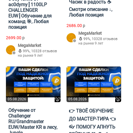
Часик в радость ☕️
ac0dymy┋1100LP
Смотри описание ↓,
CHALLENGER
Любая позиция
EUW┋Обучение для
команд 🎯, Любая
2686.00
p
позиция
MegaMarket
2699.00
p
99%
,
10328 отзывов
на рынке 9 лет
MegaMarket
99%
,
10328 отзывов
на рынке 9 лет
05.08.2026
05.08.2026
Обучение от
👉 ТВОЁ ОБУЧЕНИЕ
Challenger
ДО МАСТЕР-ТИРА 👈
RU/Grandmaster
👓 ПОМОГУ АПНУТЬ
EUW/Master KR в лесу,
Jungle