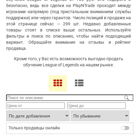
безопасно, ведь все сделки на PlayNTrade проходят между
игроками напрямую (под пристальным вниманием службы
поддержки) или через гарантов. Число позиций в продаже на
этой странице сейчас — 299 шт. Недавно добавленные
товары стоят в списке выше остальных. Используйте
фильтры и поиск по описанию, чтобы найти подходящий
вариант. Обращайте внимание на отзывы и рейтинг
продавца.
Кроме того, у Вас есть возможность выгодно продать
обучение League of Legends на нашем рынке.
Только продавцы онлайн