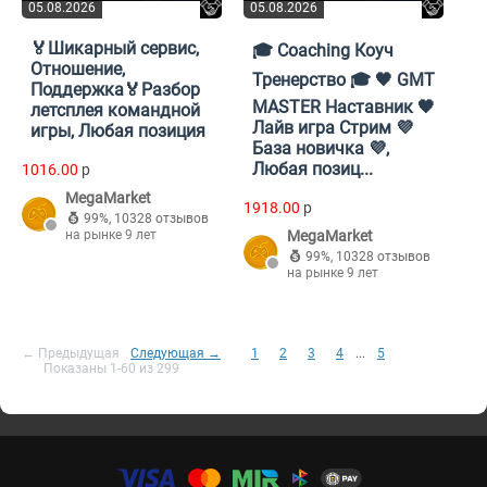
05.08.2026
05.08.2026
🏅Шикарный сервис,
🎓 Coaching Коуч
Отношение,
Тренерство 🎓 🖤 GMT
Поддержка🏅Разбор
MASTER Наставник 🖤
летсплея командной
Лайв игра Стрим 💜
игры, Любая позиция
База новичка 💜,
Любая позиц...
1016.00
p
MegaMarket
1918.00
p
99%
,
10328 отзывов
на рынке 9 лет
MegaMarket
99%
,
10328 отзывов
на рынке 9 лет
← Предыдущая
Следующая →
1
2
3
4
...
5
Показаны 1-60 из 299