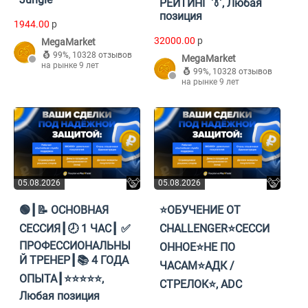
РЕЙТИНГ 👔, Любая
позиция
1944.00
p
32000.00
p
MegaMarket
99%
,
10328 отзывов
MegaMarket
на рынке 9 лет
99%
,
10328 отзывов
на рынке 9 лет
05.08.2026
05.08.2026
🟢┃📝 ОСНОВНАЯ
⭐ОБУЧЕНИЕ ОТ
СЕССИЯ┃🕗 1 ЧАС┃ ✅
CHALLENGER⭐СЕССИ
ПРОФЕССИОНАЛЬНЫ
ОННОЕ⭐НЕ ПО
Й ТРЕНЕР┃📚 4 ГОДА
ЧАСАМ⭐АДК /
ОПЫТА┃⭐⭐⭐⭐⭐,
СТРЕЛОК⭐, ADC
Любая позиция