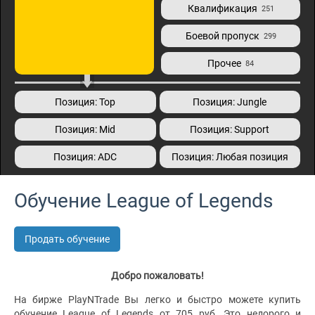
Квалификация
251
Боевой пропуск
299
Прочее
84
Позиция: Top
Позиция: Jungle
Позиция: Mid
Позиция: Support
Позиция: ADC
Позиция: Любая позиция
Обучение League of Legends
Продать обучение
Добро пожаловать!
На бирже PlayNTrade Вы легко и быстро можете купить
обучение League of Legends от 705 руб. Это недорого и