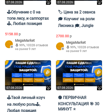
07.08.2026
07.08.2026
🕹️Обучение с 0 на
🏷️ Цена за 2 сеанса
топе лесу, и саппортах
🎓 Коучинг на роли
🕹️, Любая позиция
Лесника 🎓, Jungle
5158.00
p
2700.00
p
MegaMarket
MegaMarket
99%
,
10328 отзывов
99%
,
10328 отзывов
на рынке 9 лет
на рынке 9 лет
07.08.2026
07.08.2026
🕹️Твой личный коуч
🟢 ПЕРВИЧНАЯ
КОНСУЛЬТАЦИЯ 🎯 30
на любую роль🕹️,
МИНУТ ⭐️
Любая позиция