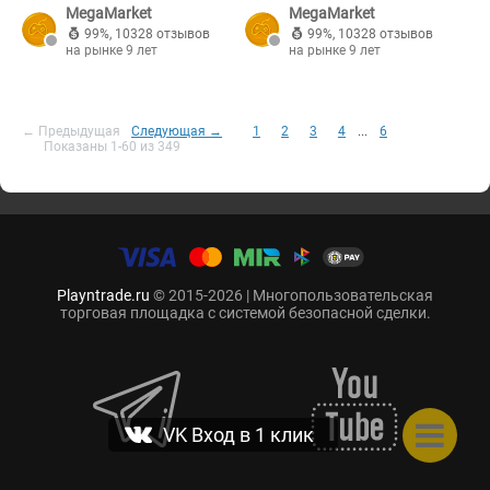
MegaMarket
MegaMarket
99%
,
10328 отзывов
99%
,
10328 отзывов
на рынке 9 лет
на рынке 9 лет
← Предыдущая
Следующая →
1
2
3
4
...
6
Показаны 1-60 из 349
Playntrade.ru
© 2015-2026 | Многопользовательская
торговая площадка с системой безопасной сделки.
VK Вход в 1 клик