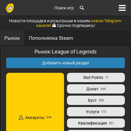
Поиск игр
Новости площадки и розыгрыши в нашем
новом Telegram-
канале!
👻 Срочно подпишись!
Рынок
Пополнялка Steam
Рынок League of Legends
Добавить новый раздел
Riot Points
17
Донат
269
Буст
299
Услуги
173
Аккаунты
349
Квалификация
251