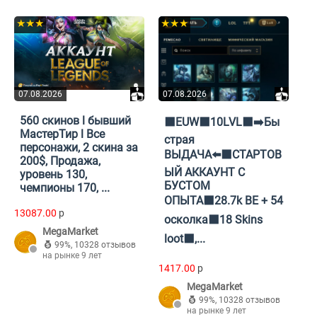
★★★
★★★
07.08.2026
07.08.2026
560 скинов l бывший
⬛EUW⬛10LVL⬛➡️Бы
МастерТир l Все
страя
персонажи, 2 скина за
ВЫДАЧА⬅️⬛СТАРТОВ
200$, Продажа,
ЫЙ АККАУНТ С
уровень 130,
БУСТОМ
чемпионы 170, ...
ОПЫТА⬛28.7k BE + 54
13087.00
p
осколка⬛18 Skins
MegaMarket
loot⬛,...
99%
,
10328 отзывов
на рынке 9 лет
1417.00
p
MegaMarket
99%
,
10328 отзывов
на рынке 9 лет