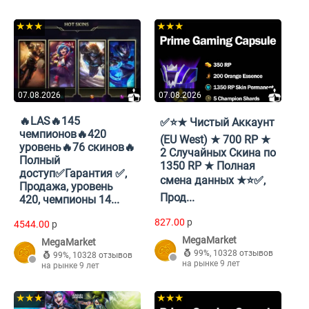
★★★
★★★
07.08.2026
07.08.2026
🔥LAS🔥145
✅⭐★ Чистый Аккаунт
чемпионов🔥420
(EU West) ★ 700 RP ★
уровень🔥76 скинов🔥
2 Случайных Скина по
Полный
1350 RP ★ Полная
доступ✅Гарантия ✅,
смена данных ★⭐✅,
Продажа, уровень
Прод...
420, чемпионы 14...
827.00
p
4544.00
p
MegaMarket
MegaMarket
99%
,
10328 отзывов
99%
,
10328 отзывов
на рынке 9 лет
на рынке 9 лет
★★★
★★★