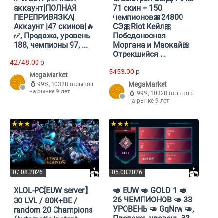
аккаунт|ПОЛНАЯ
71 скин + 150
ПЕРЕПРИВЯЗКА|
чемпионов🎀24800
Аккаунт |47 скинов|🔥
СЭ🎀Riot Кейл🎀
✅, Продажа, уровень
Победоносная
188, чемпионы 97, ...
Моргана и Маокай🎀
Отрекшийся ...
42748.00
p
5453.00
p
MegaMarket
MegaMarket
99%
,
10328 отзывов
на рынке 9 лет
99%
,
10328 отзывов
на рынке 9 лет
★★★
★★★
07.08.2026
05.08.2026
XLOL-PC[EUW server】
🥑 EUW 🥑 GOLD 1 🥑
26 ЧЕМПИОНОВ 🥑 33
30 LVL / 80K+BE /
УРОВЕНЬ 🥑 GqNrw 🥑,
random 20 Champions