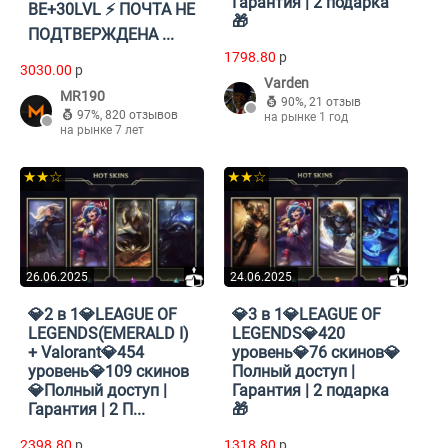
Гарантия | 2 подарка
BE+30LVL ⚡️ ПОЧТА НЕ
🎁
ПОДТВЕРЖДЕНА ...
1798.80
p
3030.00
p
Varden
MR190
90%
,
21 отзыв
97%
,
820 отзывов
на рынке 1 год
на рынке 7 лет
★★☆
★★☆
26.06.2025
24.06.2025
💎2 в 1💎LEAGUE OF
💎3 в 1💎LEAGUE OF
LEGENDS(EMERALD I)
LEGENDS💎420
+ Valorant💎454
уровень💎76 скинов💎
уровень💎109 скинов
Полный доступ |
💎Полный доступ |
Гарантия | 2 подарка
Гарантия | 2 П...
🎁
2398.80
p
1318.80
p