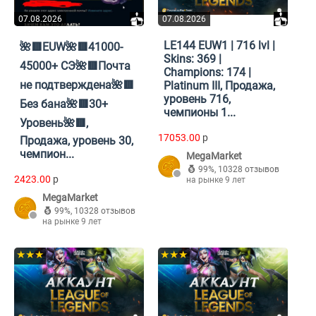
07.08.2026
07.08.2026
LE144 EUW1 | 716 lvl |
🌺🟥EUW🌺🟥41000-
Skins: 369 |
45000+ СЭ🌺🟥Почта
Champions: 174 |
не подтверждена🌺🟥
Platinum III, Продажа,
уровень 716,
Без бана🌺🟥30+
чемпионы 1...
Уровень🌺🟥,
17053.00
p
Продажа, уровень 30,
чемпион...
MegaMarket
99%
,
10328 отзывов
2423.00
p
на рынке 9 лет
MegaMarket
99%
,
10328 отзывов
на рынке 9 лет
★★★
★★★