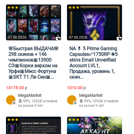
★★★
★★★
07.08.2026
07.08.2026
🌸Быстрая ВЫДАЧА🌸
NA 💊 5 Prime Gaming
298 скинов + 146
Capsules✅1750RP ✚5
чемпионов🎀13900
skins Email Unverified
СЭ🎀Корки верхом на
Account LVL1,
Урфе🎀Мисс Фортуна
Продажа, уровень 1,
🎀SKT T1 Ли Син🎀...
скин...
14178.00
p
1010.00
p
MegaMarket
MegaMarket
99%
,
10328 отзывов
99%
,
10328 отзывов
на рынке 9 лет
на рынке 9 лет
★★★
★★★