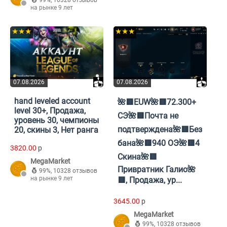
99%
,
10328 отзывов
на рынке 9 лет
★★★
★★★
07.08.2026
07.08.2026
hand leveled account
🌺🟥EUW🌺🟥72.300+
level 30+, Продажа,
СЭ🌺🟥Почта не
уровень 30, чемпионы
подтверждена🌺🟥Без
20, скины 3, Нет ранга
бана🌺🟥940 ОЭ🌺🟥4
3820.00
p
Скина🌺🟥
MegaMarket
Привратник Галио🌺
99%
,
10328 отзывов
на рынке 9 лет
🟥, Продажа, ур...
3645.00
p
MegaMarket
99%
,
10328 отзывов