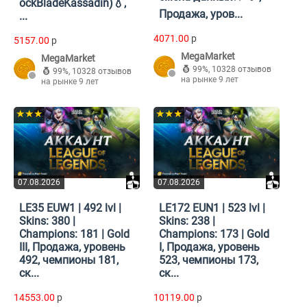
ockBladeKassadin)💧,
Продажа, уров...
...
4071.00
p
5157.00
p
MegaMarket
MegaMarket
99%
,
10328 отзывов
99%
,
10328 отзывов
на рынке 9 лет
на рынке 9 лет
★★★
★★★
07.08.2026
07.08.2026
LE35 EUW1 | 492 lvl |
LE172 EUN1 | 523 lvl |
Skins: 380 |
Skins: 238 |
Champions: 181 | Gold
Champions: 173 | Gold
III, Продажа, уровень
I, Продажа, уровень
492, чемпионы 181,
523, чемпионы 173,
ск...
ск...
14553.00
p
10119.00
p