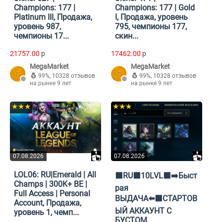
Champions: 177 |
Champions: 177 | Gold
Platinum III, Продажа,
I, Продажа, уровень
уровень 987,
795, чемпионы 177,
чемпионы 17...
скин...
21757.00
p
17462.00
p
MegaMarket
MegaMarket
99%
,
10328 отзывов
99%
,
10328 отзывов
на рынке 9 лет
на рынке 9 лет
★★★
★★★
07.08.2026
07.08.2026
LOL06: RU|Emerald | All
⬛RU⬛10LVL⬛➡️Быст
Champs | 300K+ BE |
рая
Full Access | Personal
ВЫДАЧА⬅️⬛СТАРТОВ
Account, Продажа,
ЫЙ АККАУНТ С
уровень 1, чемп...
БУСТОМ