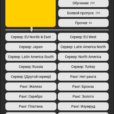
Обучение
299
Боевой пропуск
299
Прочее
84
Сервер: EU Nordic & East
Сервер: EU West
Сервер: Japan
Сервер: Latin America North
Сервер: Latin America South
Сервер: North America
Сервер: Russia
Сервер: Turkey
Сервер: [Другой сервер]
Ранг: Нет ранга
Ранг: Железо
Ранг: Бронза
Ранг: Серебро
Ранг: Золото
Ранг: Платина
Ранг: Изумруд