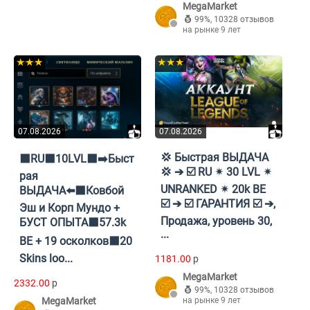
MegaMarket
99%
,
10328 отзывов
на рынке 9 лет
★★★
★★★
07.08.2026
07.08.2026
💢 Быстрая ВЫДАЧА
⬛RU⬛10LVL⬛➡️Быст
💢 ➔ ☑️ RU ✴ 30 LVL ✴
рая
UNRANKED ✴ 20k BE
ВЫДАЧА⬅️⬛Ковбой
☑️ ➔ ☑️ ГАРАНТИЯ ☑️ ➔,
Эш и Корп Мундо +
Продажа, уровень 30,
БУСТ ОПЫТА⬛57.3k
...
BE + 19 осколков⬛20
Skins loo...
1181.00
p
MegaMarket
2332.00
p
99%
,
10328 отзывов
MegaMarket
на рынке 9 лет