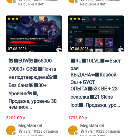
на рынке 9 лет
на рынке 9 лет
★★★
★★★
07.08.2026
07.08.2026
🌺🟥EUW🌺🟥65000-
⬛RU⬛10LVL⬛➡️Быст
рая
70000+ СЭ🌺🟥Почта
ВЫДАЧА⬅️⬛Ковбой
не подтверждена🌺🟥
Эш + БУСТ
Без бана🌺🟥30+
ОПЫТА⬛53k BE + 23
Уровень🌺🟥,
осколка⬛21 Skins
Продажа, уровень 30,
loot⬛, Продажа, уро...
чемпион...
3102.00
p
1793.00
p
MegaMarket
MegaMarket
99%
,
10328 отзывов
99%
,
10328 отзывов