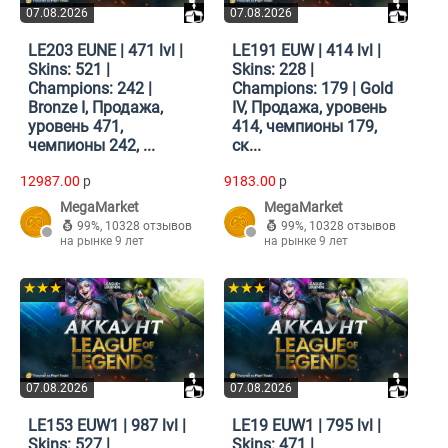
07.08.2026
07.08.2026
LE203 EUNE | 471 lvl |
LE191 EUW | 414 lvl |
Skins: 521 |
Skins: 228 |
Champions: 242 |
Champions: 179 | Gold
Bronze I, Продажа,
IV, Продажа, уровень
уровень 471,
414, чемпионы 179,
чемпионы 242, ...
ск...
12987.00
p
9183.00
p
MegaMarket
MegaMarket
99%
,
10328 отзывов
99%
,
10328 отзывов
на рынке 9 лет
на рынке 9 лет
★★★
★★★
07.08.2026
07.08.2026
LE153 EUW1 | 987 lvl |
LE19 EUW1 | 795 lvl |
Skins: 527 |
Skins: 471 |