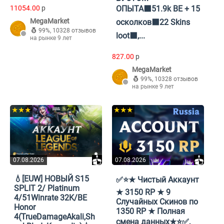
11054.00
p
ОПЫТА⬛51.9k BE + 15
MegaMarket
осколков⬛22 Skins
99%
,
10328 отзывов
loot⬛,...
на рынке 9 лет
827.00
p
MegaMarket
99%
,
10328 отзывов
на рынке 9 лет
★★★
★★★
07.08.2026
07.08.2026
💧[EUW] НОВЫЙ S15
✅⭐★ Чистый Аккаунт
SPLIT 2/ Platinum
★ 3150 RP ★ 9
4/51Winrate 32K/BE
Случайных Скинов по
Honor
1350 RP ★ Полная
4(TrueDamageAkali,Sh
смена данных★⭐✅,