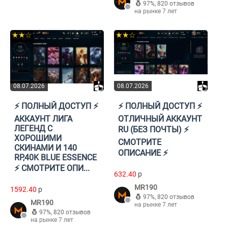
97%
,
820 отзывов
на рынке 7 лет
★★☆
★★☆
08.07.2026
08.07.2026
⚡️ ПОЛНЫЙ ДОСТУП ⚡️
⚡️ ПОЛНЫЙ ДОСТУП ⚡️
АККАУНТ ЛИГА
ОТЛИЧНЫЙ АККАУНТ
ЛЕГЕНД С
RU (БЕЗ ПОЧТЫ) ⚡️
ХОРОШИМИ
СМОТРИТЕ
СКИНАМИ И 140
ОПИСАНИЕ ⚡️
RP,40K BLUE ESSENCE
⚡️ СМОТРИТЕ ОПИ...
632.40
p
MR190
1592.40
p
97%
,
820 отзывов
MR190
на рынке 7 лет
97%
,
820 отзывов
на рынке 7 лет