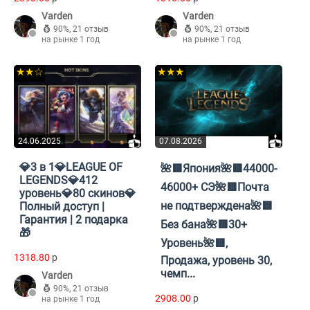
Varden
Varden
90%
,
21 отзыв
90%
,
21 отзыв
на рынке 1 год
на рынке 1 год
★★☆
★★★
24.06.2025
07.08.2026
💎3 в 1💎LEAGUE OF
🌺🟥Япония🌺🟥44000-
LEGENDS💎412
46000+ СЭ🌺🟥Почта
уровень💎80 скинов💎
не подтверждена🌺🟥
Полный доступ |
Гарантия | 2 подарка
Без бана🌺🟥30+
🎁
Уровень🌺🟥,
1318.80
p
Продажа, уровень 30,
чемп...
Varden
90%
,
21 отзыв
2908.00
p
на рынке 1 год