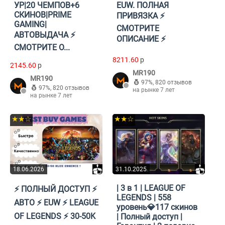
УР|20 ЧЕМПОВ+6
EUW. ПОЛНАЯ
СКИНОВ|PRIME
ПРИВЯЗКА ⚡️
GAMING|
СМОТРИТЕ
АВТОВЫДАЧА ⚡️
ОПИСАНИЕ ⚡️
СМОТРИТЕ О...
8211.60
p
2145.60
p
MR190
MR190
97%
,
820 отзывов
97%
,
820 отзывов
на рынке 7 лет
на рынке 7 лет
★★☆
★★☆
18.06.2026
31.10.2025
| 3 в 1 | LEAGUE OF
⚡️ ПОЛНЫЙ ДОСТУП ⚡️
LEGENDS | 558
АВТО ⚡️ EUW ⚡️ LEAGUE
уровень💎117 скинов
OF LEGENDS ⚡️ 30-50K
| Полный доступ |