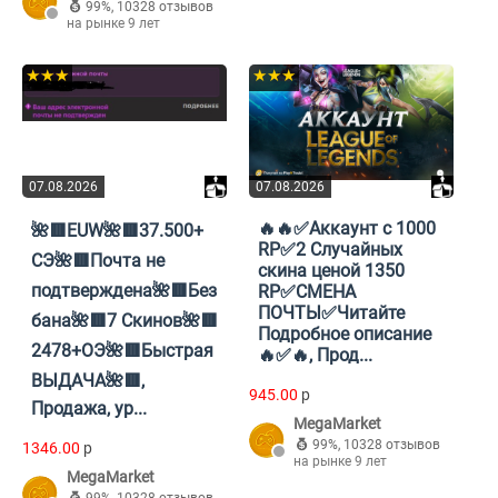
99%
,
10328 отзывов
на рынке 9 лет
★★★
★★★
07.08.2026
07.08.2026
🔥🔥✅Аккаунт с 1000
🌺🟥EUW🌺🟥37.500+
RP✅2 Случайных
СЭ🌺🟥Почта не
скина ценой 1350
подтверждена🌺🟥Без
RP✅СМЕНА
ПОЧТЫ✅Читайте
бана🌺🟥7 Скинов🌺🟥
Подробное описание
2478+ОЭ🌺🟥Быстрая
🔥✅🔥, Прод...
ВЫДАЧА🌺🟥,
945.00
p
Продажа, ур...
MegaMarket
99%
,
10328 отзывов
1346.00
p
на рынке 9 лет
MegaMarket