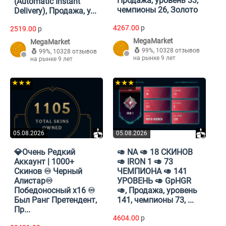
Продажа, уровень 33,
(Automatic Instant
чемпионы 26, Золото
Delivery), Продажа, у...
4267.00
p
2519.00
p
MegaMarket
MegaMarket
99%
,
10328 отзывов
99%
,
10328 отзывов
на рынке 9 лет
на рынке 9 лет
★★★
★★★
05.08.2026
05.08.2026
💎Очень Редкий
🥑 NA 🥑 18 СКИНОВ
Аккаунт | 1000+
🥑 IRON 1 🥑 73
Скинов ♾️ Черный
ЧЕМПИОНА 🥑 141
Алистар♾️
УРОВЕНЬ 🥑 GpHGR
Победоносный x16 ♾️
🥑, Продажа, уровень
Был Ранг Претендент,
141, чемпионы 73, ...
Пр...
4604.00
p