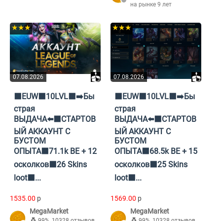
на рынке 9 лет
★★★
★★★
07.08.2026
07.08.2026
⬛EUW⬛10LVL⬛➡️Бы
⬛EUW⬛10LVL⬛➡️Бы
страя
страя
ВЫДАЧА⬅️⬛СТАРТОВ
ВЫДАЧА⬅️⬛СТАРТОВ
ЫЙ АККАУНТ С
ЫЙ АККАУНТ С
БУСТОМ
БУСТОМ
ОПЫТА⬛71.1k BE + 12
ОПЫТА⬛68.5k BE + 15
осколков⬛26 Skins
осколков⬛25 Skins
loot⬛...
loot⬛...
1535.00
p
1569.00
p
MegaMarket
MegaMarket
99%
,
10328 отзывов
99%
,
10328 отзывов