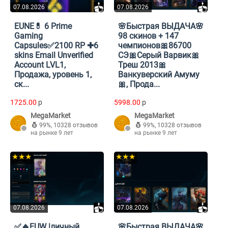
07.08.2026
07.08.2026
EUNE💊 6 Prime
🌸Быстрая ВЫДАЧА🌸
Gaming
98 скинов + 147
Capsules✅2100 RP ✚6
чемпионов🎀86700
skins Email Unverified
СЭ🎀Серый Варвик🎀
Account LVL1,
Треш 2013🎀
Продажа, уровень 1,
Ванкуверский Амуму
ск...
🎀, Прода...
1725.00
p
5998.00
p
MegaMarket
MegaMarket
99%
,
10328 отзывов
99%
,
10328 отзывов
на рынке 9 лет
на рынке 9 лет
★★★
★★★
07.08.2026
07.08.2026
✅🔥EUW |личный
🌸Быстрая ВЫДАЧА🌸