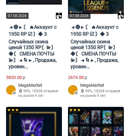
07.08.2026
07.08.2026
◄🔵►〘 🔥Аккаунт с
◄🔵►〘 🔥Аккаунт с
1950 RP ☑️ 〙◆ 3
1950 RP ☑️ 〙◆ 3
Случайных скина
Случайных скина
ценой 1350 RP〘💫〙
ценой 1350 RP〘💫〙
◆〘 СМЕНА ПОЧТЫ
◆〘 СМЕНА ПОЧТЫ
💫〙◄🌀►, Продажа,
💫〙◄🌀►, Продажа,
уровен...
уровен...
3820.00
p
2674.00
p
MegaMarket
MegaMarket
99%
,
10328 отзывов
99%
,
10328 отзывов
на рынке 9 лет
на рынке 9 лет
★★★
★★★