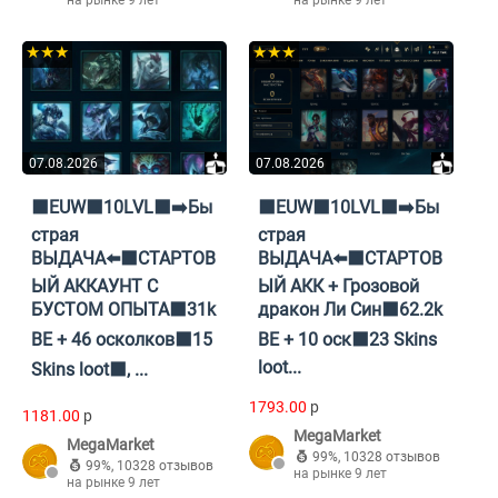
на рынке 9 лет
на рынке 9 лет
★★★
★★★
07.08.2026
07.08.2026
⬛EUW⬛10LVL⬛➡️Бы
⬛EUW⬛10LVL⬛➡️Бы
страя
страя
ВЫДАЧА⬅️⬛СТАРТОВ
ВЫДАЧА⬅️⬛СТАРТОВ
ЫЙ АККАУНТ С
ЫЙ АКК + Грозовой
БУСТОМ ОПЫТА⬛31k
дракон Ли Син⬛62.2k
BE + 46 осколков⬛15
BE + 10 оск⬛23 Skins
loot...
Skins loot⬛, ...
1793.00
p
1181.00
p
MegaMarket
MegaMarket
99%
,
10328 отзывов
99%
,
10328 отзывов
на рынке 9 лет
на рынке 9 лет