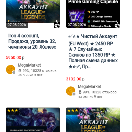
07.08.2026
07.08.2026
Iron 4 account,
✅⭐★ Чистый Аккаунт
Продажа, уровень 32,
(EU West) ★ 2450 RP
чемпионы 20, Железо
★ 7 Случайных
Скинов по 1350 RP ★
5950.00
p
Полная смена данных
MegaMarket
★⭐✅, Пр...
99%
,
10328 отзывов
на рынке 9 лет
3102.00
p
MegaMarket
99%
,
10328 отзывов
на рынке 9 лет
★★★
★★★