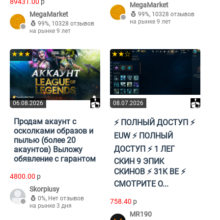
89431.00
p
MegaMarket
MegaMarket
99%
,
10328 отзывов
на рынке 9 лет
99%
,
10328 отзывов
на рынке 9 лет
★★★
★★☆
06.08.2026
08.07.2026
Продам акаунт с
⚡️ ПОЛНЫЙ ДОСТУП ⚡️
осколками образов и
EUW ⚡️ ПОЛНЫЙ
пылью (более 20
ДОСТУП ⚡️ 1 ЛЕГ
акаунтов) Выложу
обявление с гарантом
СКИН 9 ЭПИК
СКИНОВ ⚡️ 31K BE ⚡️
4800.00
p
СМОТРИТЕ О...
Skorpiusy
0%
,
Нет отзывов
758.40
p
на рынке 3 дня
MR190