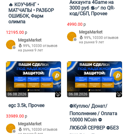
Аккаунта 4Game на
🔥 КОУЧИНГ •
3000 руб 💲✅ по QR-
МАТЧАПЫ • РАЗБОР
код/СБП, Прочее
ОШИБОК, Фарм
олимпа
4990.00
p
MegaMarket
12195.00
p
99%
,
10330 отзывов
MegaMarket
на рынке 9 лет
99%
,
10330 отзывов
на рынке 9 лет
06.08.2026
06.08.2026
egc 3.5k, Прочее
⛔Куплю/ Донат/
Пополнение / Оплата
33989.00
p
10000 NCoin ⛔
MegaMarket
ЛЮБОЙ СЕРВЕР ⛔БЕЗ
99%
,
10330 отзывов