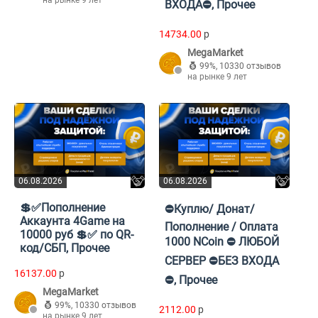
на рынке 9 лет
ВХОДА⛔, Прочее
14734.00
p
MegaMarket
99%
,
10330 отзывов
на рынке 9 лет
06.08.2026
06.08.2026
💲✅Пополнение
⛔Куплю/ Донат/
Аккаунта 4Game на
Пополнение / Оплата
10000 руб 💲✅ по QR-
1000 NCoin ⛔ ЛЮБОЙ
код/СБП, Прочее
СЕРВЕР ⛔БЕЗ ВХОДА
16137.00
p
⛔, Прочее
MegaMarket
99%
,
10330 отзывов
2112.00
p
на рынке 9 лет