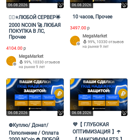
06.08.2026
06.08.2026
10 часов, Прочее
💫‍⬛⭐ЛЮБОЙ СЕРВЕР🌟
2000 NCOIN 🚀 ЛЮБАЯ
3497.00
p
ПОКУПКА В ЛС,
MegaMarket
Прочее
99%
,
10330 отзывов
на рынке 9 лет
4104.00
p
MegaMarket
99%
,
10330 отзывов
на рынке 9 лет
06.08.2026
06.08.2026
💜【 ГЛУБОКАЯ
⛔Куплю/ Донат/
ОПТИМИЗАЦИЯ 】☂️
Пополнение / Оплата
2000 NCoin ⛔ ЛЮБОЙ
【 МАКСИМУМ PTS 】