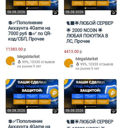
06.08.2026
06.08.2026
💲✅Пополнение
🐈‍⬛🌟ЛЮБОЙ СЕРВЕР
Аккаунта 4Game на
🌟 2000 NCOIN 🌟
7000 руб 💲✅ по QR-
ЛЮБАЯ ПОКУПКА В
код/СБП, Прочее
ЛС, Прочее
11383.00
p
4413.00
p
MegaMarket
MegaMarket
99%
,
10330 отзывов
99%
,
10330 отзывов
на рынке 9 лет
на рынке 9 лет
06.08.2026
06.08.2026
💲✅Пополнение
🐈‍⬛🌟ЛЮБОЙ СЕРВЕР
Аккаунта 4Game на