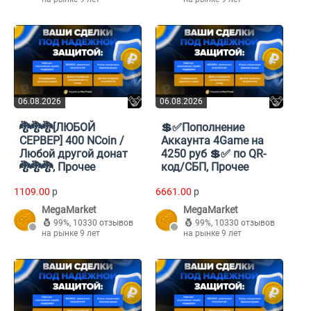
06.08.2026
06.08.2026
🐉🐉🐉[ЛЮБОЙ
💲✅Пополнение
СЕРВЕР] 400 NCoin /
Аккаунта 4Game на
Любой другой донат
4250 руб 💲✅ по QR-
🐉🐉🐉, Прочее
код/СБП, Прочее
1109.00
p
6661.00
p
MegaMarket
MegaMarket
99%
,
10330 отзывов
99%
,
10330 отзывов
на рынке 9 лет
на рынке 9 лет