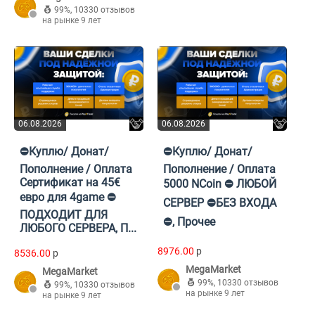
99%
,
10330 отзывов
на рынке 9 лет
06.08.2026
06.08.2026
⛔Куплю/ Донат/
⛔Куплю/ Донат/
Пополнение / Оплата
Пополнение / Оплата
Сертификат на 45€
5000 NCoin ⛔ ЛЮБОЙ
евро для 4game ⛔
СЕРВЕР ⛔БЕЗ ВХОДА
ПОДХОДИТ ДЛЯ
⛔, Прочее
ЛЮБОГО СЕРВЕРА, П...
8976.00
p
8536.00
p
MegaMarket
MegaMarket
99%
,
10330 отзывов
99%
,
10330 отзывов
на рынке 9 лет
на рынке 9 лет