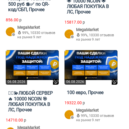
🌟 10000 NCOIN 🌟
500 руб 💲✅ по QR-
ЛЮБАЯ ПОКУПКА В
код/СБП, Прочее
ЛС, Прочее
856.00
p
15817.00
p
MegaMarket
MegaMarket
99%
,
10330 отзывов
99%
,
10330 отзывов
на рынке 9 лет
на рынке 9 лет
06.08.2026
06.08.2026
100 евро, Прочее
🔥‍⬛💫ЛЮБОЙ СЕРВЕР
🔥 10000 NCOIN 🎯
19322.00
p
ЛЮБАЯ ПОКУПКА В
ЛС, Прочее
MegaMarket
99%
,
10330 отзывов
14710.00
p
на рынке 9 лет
MegaMarket