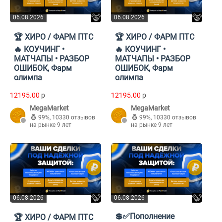
06.08.2026
06.08.2026
🏆 ХИРО / ФАРМ ПТС
🏆 ХИРО / ФАРМ ПТС
🔥 КОУЧИНГ •
🔥 КОУЧИНГ •
МАТЧАПЫ • РАЗБОР
МАТЧАПЫ • РАЗБОР
ОШИБОК, Фарм
ОШИБОК, Фарм
олимпа
олимпа
12195.00
p
12195.00
p
MegaMarket
MegaMarket
99%
,
10330 отзывов
99%
,
10330 отзывов
на рынке 9 лет
на рынке 9 лет
06.08.2026
06.08.2026
💲✅Пополнение
🏆 ХИРО / ФАРМ ПТС