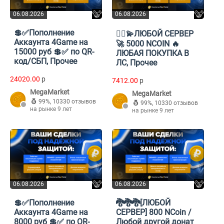
06.08.2026
06.08.2026
💲✅Пополнение
💎‍⬛💫ЛЮБОЙ СЕРВЕР
Аккаунта 4Game на
🚀 5000 NCOIN 🔥
15000 руб 💲✅ по QR-
ЛЮБАЯ ПОКУПКА В
код/СБП, Прочее
ЛС, Прочее
24020.00
p
7412.00
p
MegaMarket
MegaMarket
99%
,
10330 отзывов
99%
,
10330 отзывов
на рынке 9 лет
на рынке 9 лет
06.08.2026
06.08.2026
💲✅Пополнение
🐉🐉🐉[ЛЮБОЙ
Аккаунта 4Game на
СЕРВЕР] 800 NCoin /
8000 руб 💲✅ по QR-
Любой другой донат