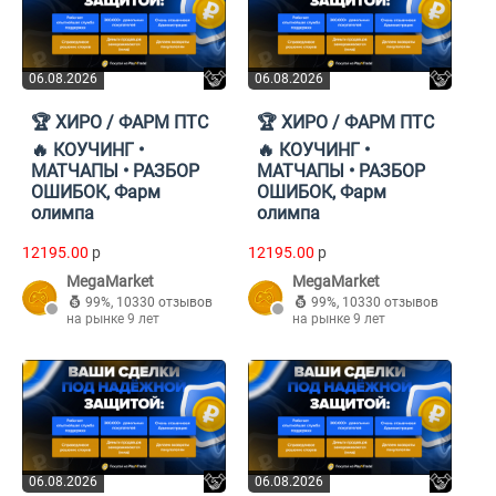
06.08.2026
06.08.2026
🏆 ХИРО / ФАРМ ПТС
🏆 ХИРО / ФАРМ ПТС
🔥 КОУЧИНГ •
🔥 КОУЧИНГ •
МАТЧАПЫ • РАЗБОР
МАТЧАПЫ • РАЗБОР
ОШИБОК, Фарм
ОШИБОК, Фарм
олимпа
олимпа
12195.00
p
12195.00
p
MegaMarket
MegaMarket
99%
,
10330 отзывов
99%
,
10330 отзывов
на рынке 9 лет
на рынке 9 лет
06.08.2026
06.08.2026