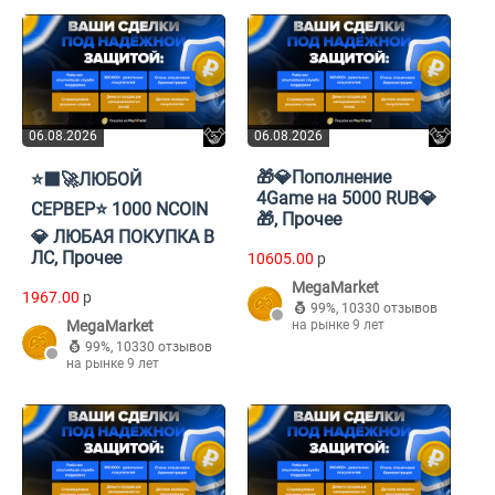
06.08.2026
06.08.2026
🎁💎Пополнение
⭐‍⬛🚀ЛЮБОЙ
4Game на 5000 RUB💎
СЕРВЕР⭐ 1000 NCOIN
🎁, Прочее
💎 ЛЮБАЯ ПОКУПКА В
ЛС, Прочее
10605.00
p
MegaMarket
1967.00
p
99%
,
10330 отзывов
MegaMarket
на рынке 9 лет
99%
,
10330 отзывов
на рынке 9 лет