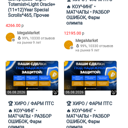
Totemist+Light Oracle+
🔥 КОУЧИНГ •
(11+12)Year Special
МАТЧАПЫ • РАЗБОР
Scrolls*465, Прочее
ОШИБОК, Фарм
олимпа
4266.00
p
MegaMarket
12195.00
p
99%
,
10330 отзывов
MegaMarket
на рынке 9 лет
99%
,
10330 отзывов
на рынке 9 лет
06.08.2026
06.08.2026
🏆 ХИРО / ФАРМ ПТС
🏆 ХИРО / ФАРМ ПТС
🔥 КОУЧИНГ •
🔥 КОУЧИНГ •
МАТЧАПЫ • РАЗБОР
МАТЧАПЫ • РАЗБОР
ОШИБОК, Фарм
ОШИБОК, Фарм
олимпа
олимпа