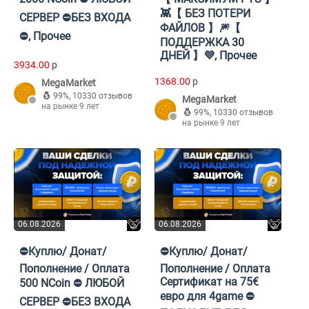
👾【 БЕЗ ПОТЕРИ
СЕРВЕР ⛔БЕЗ ВХОДА
ФАЙЛОВ 】🎆【
⛔, Прочее
ПОДДЕРЖКА 30
ДНЕЙ 】💜, Прочее
3934.00
p
1368.00
p
MegaMarket
99%
,
10330 отзывов
MegaMarket
на рынке 9 лет
99%
,
10330 отзывов
на рынке 9 лет
06.08.2026
06.08.2026
⛔Куплю/ Донат/
⛔Куплю/ Донат/
Пополнение / Оплата
Пополнение / Оплата
Сертификат на 75€
500 NCoin ⛔ ЛЮБОЙ
евро для 4game ⛔
СЕРВЕР ⛔БЕЗ ВХОДА