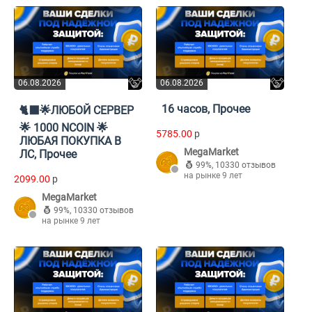
06.08.2026
06.08.2026
16 часов, Прочее
🐈‍⬛🌟ЛЮБОЙ СЕРВЕР
🌟 1000 NCOIN 🌟
5785.00
p
ЛЮБАЯ ПОКУПКА В
MegaMarket
ЛС, Прочее
99%
,
10330 отзывов
на рынке 9 лет
2099.00
p
MegaMarket
99%
,
10330 отзывов
на рынке 9 лет