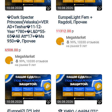
10.08.2026
10.08.2026
💎Dark Specter
Europe|Light Fern +
Princess(Velaska)+VER
Ragdoll, Прочее
AD+Teshar💎11-12-
11312.00
p
Year *780+💎L&D*55-
65💎All Att*17+💎Ms
MegaMarket
950+💎, Прочее
99%
,
10330 отзывов
на рынке 9 лет
6508.00
p
MegaMarket
99%
,
10330 отзывов
на рынке 9 лет
10.08.2026
06.08.2026
{Europe}2LD*Light
🏆 ХИРО / ФАРМ ПТС