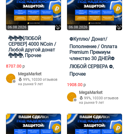
06.08.2026
06.08.2026
🐉🐉🐉[ЛЮБОЙ
⛔Куплю/ Донат/
СЕРВЕР] 4000 NCoin /
Пополнение / Оплата
Любой другой донат
Premium Премиум
🐉🐉🐉, Прочее
членство 30 ДНЕЙ⛔
8707.00
p
ЛЮБОЙ СЕРВЕРА ⛔,
Прочее
MegaMarket
99%
,
10330 отзывов
на рынке 9 лет
1908.00
p
MegaMarket
99%
,
10330 отзывов
на рынке 9 лет