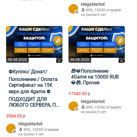
MegaMarket
99%
,
10330 отзывов
на рынке 9 лет
06.08.2026
06.08.2026
🎁💎Пополнение
⛔Куплю/ Донат/
4Game на 10000 RUB
Пополнение / Оплата
💎🎁, Прочее
Сертификат на 15€
евро для 4game ⛔
17540.00
p
ПОДХОДИТ ДЛЯ
MegaMarket
ЛЮБОГО СЕРВЕРА, П...
99%
,
10330 отзывов
на рынке 9 лет
2904.00
p
MegaMarket
99%
,
10330 отзывов
на рынке 9 лет