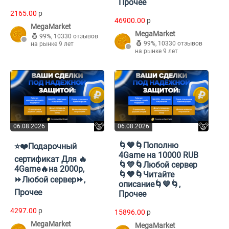
Прочее
2165.00
p
46900.00
p
MegaMarket
MegaMarket
99%
,
10330 отзывов
99%
,
10330 отзывов
на рынке 9 лет
на рынке 9 лет
06.08.2026
06.08.2026
🌀💙🌀Пополню
⭐❤️Подарочный
4Game на 10000 RUB
сертификат Для 🔥
🌀💙🌀Любой сервер
4Game🔥на 2000р,
🌀💙🌀Читайте
⏩Любой сервер⏩,
описание🌀💙🌀,
Прочее
Прочее
4297.00
p
15896.00
p
MegaMarket
MegaMarket