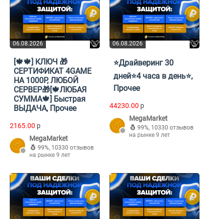
06.08.2026
06.08.2026
[🍁🍁] КЛЮЧ 🎁
⭐Драйверинг 30
СЕРТИФИКАТ 4GAME
дней⭐4 часа в день⭐,
НА 1000Р, ЛЮБОЙ
Прочее
СЕРВЕР🎁[🍁ЛЮБАЯ
СУММА🍁] Быстрая
44230.00
p
ВЫДАЧА, Прочее
MegaMarket
2165.00
p
99%
,
10330 отзывов
на рынке 9 лет
MegaMarket
99%
,
10330 отзывов
на рынке 9 лет