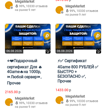
MegaMarket
MegaMarket
99%
,
10330 отзывов
на рынке 9 лет
99%
,
10330 отзывов
на рынке 9 лет
06.08.2026
06.08.2026
⭐❤️Подарочный
⚡️✅ Сертификат
сертификат Для 🔥
4Game 800 РУБЛЕЙ ✅
4Game🔥на 1000р,
БЫСТРО +
БЕЗОПАСНО ✅,
⏩Любой сервер⏩,
Прочее
Прочее
1433.00
p
2165.00
p
MegaMarket
MegaMarket
99%
,
10330 отзывов
99%
,
10330 отзывов
на рынке 9 лет
на рынке 9 лет