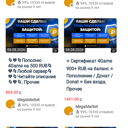
99%
,
10330 отзывов
99%
,
10330 отзывов
на рынке 9 лет
на рынке 9 лет
06.08.2026
06.08.2026
🌀💙🌀Пополню
⭐️ Сертификат 4Game
4Game на 500 RUB🌀
900+ RUB на баланс ⭐️
💙🌀Любой сервер🌀
Пополнение / Донат /
💙🌀Читайте описание
Donat ⭐️ Без входа,
🌀💙🌀, Прочее
Прочее
865.00
p
1491.00
p
MegaMarket
99%
,
10330 отзывов
MegaMarket
на рынке 9 лет
99%
,
10330 отзывов
на рынке 9 лет