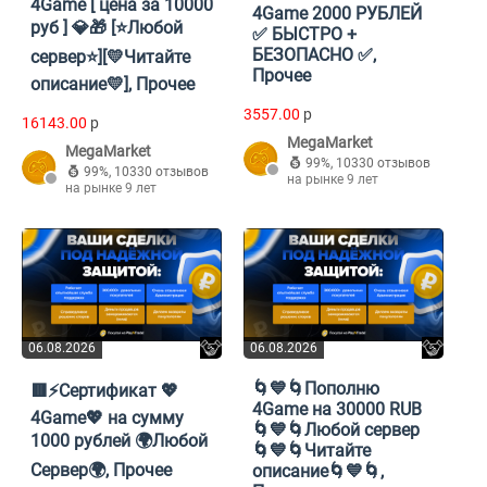
4Game [ цена за 10000
4Game 2000 РУБЛЕЙ
руб ] 💎🎁 [⭐Любой
✅ БЫСТРО +
БЕЗОПАСНО ✅,
сервер⭐][💛Читайте
Прочее
описание💛], Прочее
3557.00
p
16143.00
p
MegaMarket
MegaMarket
99%
,
10330 отзывов
99%
,
10330 отзывов
на рынке 9 лет
на рынке 9 лет
06.08.2026
06.08.2026
🌀💙🌀Пополню
🟥⚡️Сертификат 💖
4Game на 30000 RUB
4Game💖 на сумму
🌀💙🌀Любой сервер
1000 рублей 🌍Любой
🌀💙🌀Читайте
Сервер🌍, Прочее
описание🌀💙🌀,