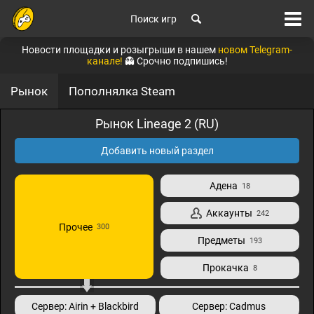
Поиск игр
Новости площадки и розыгрыши в нашем
новом Telegram-
канале!
👻 Срочно подпишись!
Рынок
Пополнялка Steam
Рынок Lineage 2 (RU)
Добавить новый раздел
Адена
18
Аккаунты
242
Прочее
300
Предметы
193
Прокачка
8
Сервер: Airin + Blackbird
Сервер: Cadmus