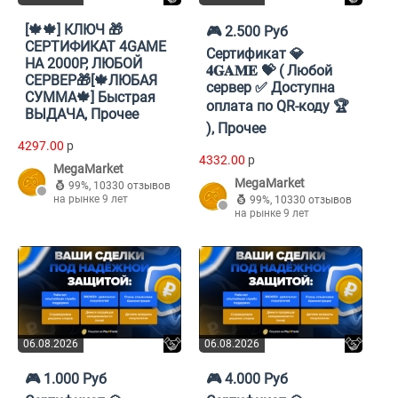
[🍁🍁] КЛЮЧ 🎁
🎮 2.500 Руб
СЕРТИФИКАТ 4GAME
Cертификат 💎
НА 2000Р, ЛЮБОЙ
𝟒𝐆𝐀𝐌𝐄 💝 ( Любой
СЕРВЕР🎁[🍁ЛЮБАЯ
сервер ✅ Доступна
СУММА🍁] Быстрая
оплата по QR-коду 🏆
ВЫДАЧА, Прочее
), Прочее
4297.00
p
4332.00
p
MegaMarket
MegaMarket
99%
,
10330 отзывов
на рынке 9 лет
99%
,
10330 отзывов
на рынке 9 лет
06.08.2026
06.08.2026
🎮 1.000 Руб
🎮 4.000 Руб