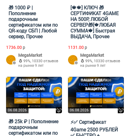
🎁 1000 ₽ |
[🍁🍁] КЛЮЧ 🎁
Пополнение
СЕРТИФИКАТ 4GAME
подарочным
НА 500Р, ЛЮБОЙ
сертификатом или по
СЕРВЕР🎁[🍁ЛЮБАЯ
QR‑коду СБП | Любой
СУММА🍁] Быстрая
сервер, Прочее
ВЫДАЧА, Прочее
1736.00
p
1131.00
p
MegaMarket
MegaMarket
99%
,
10330 отзывов
99%
,
10330 отзывов
на рынке 9 лет
на рынке 9 лет
06.08.2026
06.08.2026
🎁 25k ₽ | Пополнение
⚡️✅ Сертификат
подарочным
4Game 2500 РУБЛЕЙ
сертификатом или по
✅ БЫСТРО +