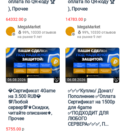
оплата по QR-коду 🏆
оплата по QR-коду 🏆
), Прочее
), Прочее
64332.00
p
14783.00
p
MegaMarket
MegaMarket
99%
,
10330 отзывов
99%
,
10330 отзывов
на рынке 9 лет
на рынке 9 лет
06.08.2026
06.08.2026
💎Сертификат 4Game
✅✅✅Куплю/ Донат/
на 3.500 RUB💎
Пополнение ✅Оплата
💯Любой
Сертификат на 1500р
сервер💯⚜️Скидки,
для 4game
читайте описание⚜️,
✅ПОДХОДИТ ДЛЯ
Прочее
ЛЮБОГО
СЕРВЕРА✅✅✅, П...
5755.00
p