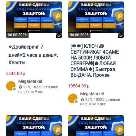
06.08.2026
06.08.2026
[🍁🍁] КЛЮЧ 🎁
⭐Драйверинг 7
СЕРТИФИКАТ 4GAME
дней⭐2 часа в день⭐,
НА 5000Р, ЛЮБОЙ
Квесты
СЕРВЕР🎁[🍁ЛЮБАЯ
СУММА🍁] Быстрая
5444.00
p
ВЫДАЧА, Прочее
MegaMarket
10504.00
p
99%
,
10330 отзывов
на рынке 9 лет
MegaMarket
99%
,
10330 отзывов
на рынке 9 лет