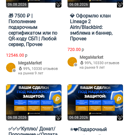
06.08.2026
06.08.2026
🎁 7500 ₽ |
💎 Оформлю клан
Пополнение
Lineage 2
подарочным
Airin/Blackbird:
сертификатом или по
эмблема и баннер,
QR‑коду СБП | Любой
Прочее
сервер, Прочее
720.00
p
12546.00
p
MegaMarket
MegaMarket
99%
,
10330 отзывов
на рынке 9 лет
99%
,
10330 отзывов
на рынке 9 лет
06.08.2026
06.08.2026
✅✅✅Куплю/ Донат/
⭐❤️Подарочный
Пополнение ✅Оплата