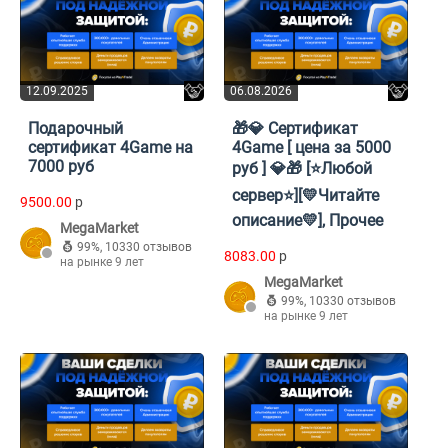
12.09.2025
06.08.2026
Подарочный
🎁💎 Сертификат
сертификат 4Game на
4Game [ цена за 5000
7000 руб
руб ] 💎🎁 [⭐Любой
сервер⭐][💛Читайте
9500.00
p
описание💛], Прочее
MegaMarket
99%
,
10330 отзывов
8083.00
p
на рынке 9 лет
MegaMarket
99%
,
10330 отзывов
на рынке 9 лет