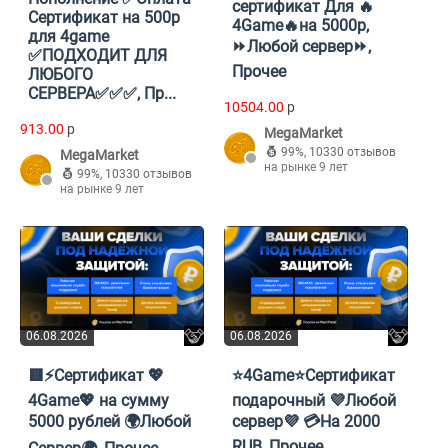
сертификат Для 🔥
Сертификат на 500р
4Game🔥на 5000р,
для 4game
⏩Любой сервер⏩,
✅ПОДХОДИТ ДЛЯ
Прочее
ЛЮБОГО
СЕРВЕРА✅✅✅, Пр...
10504.00
p
913.00
p
MegaMarket
99%
,
10330 отзывов
MegaMarket
на рынке 9 лет
99%
,
10330 отзывов
на рынке 9 лет
06.08.2026
06.08.2026
🟥⚡️Сертификат 💖
⭐4Game⭐Сертификат
4Game💖 на сумму
подарочный 💜Любой
5000 рублей 🌍Любой
сервер💜 💳На 2000
RUB, Прочее