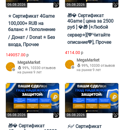
06.08.2026
06.08.2026
🎁💎 Сертификат
⭐️ Сертификат 4Game
4Game [ цена за 2500
100,000+ RUB на
руб ] 💎🎁 [⭐Любой
баланс ⭐️ Пополнение
сервер⭐][💛Читайте
/ Донат / Donat ⭐️ Без
описание💛], Прочее
входа, Прочее
4114.00
p
149057.00
p
MegaMarket
MegaMarket
99%
,
10330 отзывов
99%
,
10330 отзывов
на рынке 9 лет
на рынке 9 лет
06.08.2026
06.08.2026
🎁💎 Сертификат
⚡️✅ Сертификат