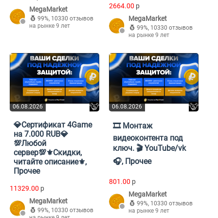
2664.00
p
MegaMarket
MegaMarket
99%
,
10330 отзывов
на рынке 9 лет
99%
,
10330 отзывов
на рынке 9 лет
06.08.2026
06.08.2026
💎Сертификат 4Game
🎞️ Монтаж
на 7.000 RUB💎
видеоконтента под
💯Любой
ключ. 🎬 YouTube/vk
сервер💯⚜️Скидки,
🎧, Прочее
читайте описание⚜️,
Прочее
801.00
p
11329.00
p
MegaMarket
MegaMarket
99%
,
10330 отзывов
99%
,
10330 отзывов
на рынке 9 лет
на рынке 9 лет