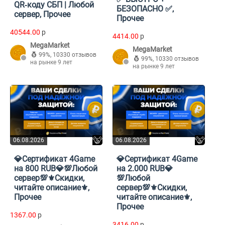
QR‑коду СБП | Любой
БЕЗОПАСНО ✅,
сервер, Прочее
Прочее
40544.00
p
4414.00
p
MegaMarket
MegaMarket
99%
,
10330 отзывов
99%
,
10330 отзывов
на рынке 9 лет
на рынке 9 лет
06.08.2026
06.08.2026
💎Сертификат 4Game
💎Сертификат 4Game
на 800 RUB💎💯Любой
на 2.000 RUB💎
сервер💯⚜️Скидки,
💯Любой
читайте описание⚜️,
сервер💯⚜️Скидки,
Прочее
читайте описание⚜️,
Прочее
1367.00
p
3416.00
p