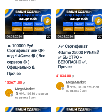
06.08.2026
06.08.2026
🔥 100000 Руб
⚡️✅ Сертификат
Cертификат или QR-
4Game 25000 РУБЛЕЙ
код ⚡ 𝟒𝐆𝐚𝐦𝐞 🟢 ( Все
✅ БЫСТРО +
сервера 💢 )
БЕЗОПАСНО ✅,
Прочее
Официально 🔒,
Прочее
41834.00
p
MegaMarket
153671.00
p
99%
,
10330 отзывов
MegaMarket
на рынке 9 лет
99%
,
10330 отзывов
на рынке 9 лет