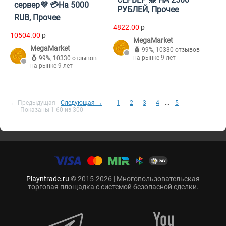
сервер💜 💳На 5000
РУБЛЕЙ, Прочее
RUB, Прочее
4822.00
p
10504.00
p
MegaMarket
MegaMarket
99%
,
10330 отзывов
на рынке 9 лет
99%
,
10330 отзывов
на рынке 9 лет
← Предыдущая
Следующая →
1
2
3
4
...
5
Показаны 1-60 из 300
Playntrade.ru
© 2015-2026 | Многопользовательская
торговая площадка с системой безопасной сделки.