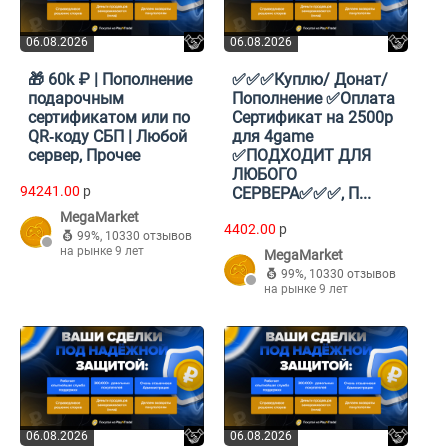
06.08.2026
06.08.2026
🎁 60k ₽ | Пополнение
✅✅✅Куплю/ Донат/
подарочным
Пополнение ✅Оплата
сертификатом или по
Сертификат на 2500р
QR‑коду СБП | Любой
для 4game
сервер, Прочее
✅ПОДХОДИТ ДЛЯ
ЛЮБОГО
94241.00
p
СЕРВЕРА✅✅✅, П...
MegaMarket
4402.00
p
99%
,
10330 отзывов
на рынке 9 лет
MegaMarket
99%
,
10330 отзывов
на рынке 9 лет
06.08.2026
06.08.2026