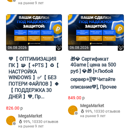
на рынке 9 лет
06.08.2026
06.08.2026
💚【 ОПТИМИЗАЦИЯ
🎁💎 Сертификат
4Game [ цена за 500
ПК 】🧩【 +PTS 】♻️【
руб ] 💎🎁 [⭐Любой
НАСТРОЙКА
WINDOWS 】✅【 БЕЗ
сервер⭐][💛Читайте
ПОТЕРИ ФАЙЛОВ 】🍀
описание💛], Прочее
【 ПОДДЕРЖКА 30
ДНЕЙ 】💚, Пр...
849.00
p
MegaMarket
826.00
p
99%
,
10330 отзывов
MegaMarket
на рынке 9 лет
99%
,
10330 отзывов
на рынке 9 лет