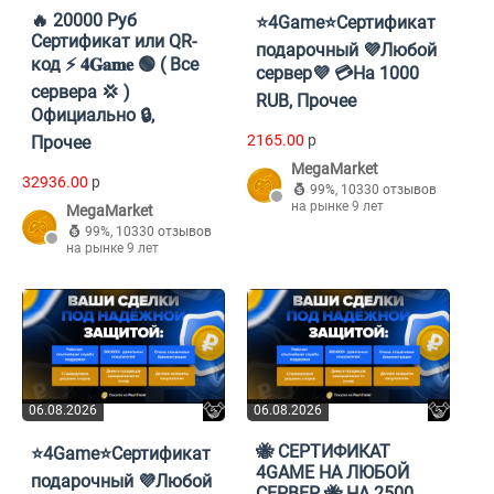
🔥 20000 Руб
⭐4Game⭐Сертификат
Cертификат или QR-
подарочный 💜Любой
код ⚡ 𝟒𝐆𝐚𝐦𝐞 🟢 ( Все
сервер💜 💳На 1000
сервера 💢 )
RUB, Прочее
Официально 🔒,
2165.00
p
Прочее
MegaMarket
32936.00
p
99%
,
10330 отзывов
на рынке 9 лет
MegaMarket
99%
,
10330 отзывов
на рынке 9 лет
06.08.2026
06.08.2026
🐝 СЕРТИФИКАТ
⭐4Game⭐Сертификат
4GAME НА ЛЮБОЙ
подарочный 💜Любой
СЕРВЕР 🐝 НА 2500