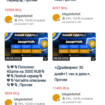
Сервер🌍, Прочее
4297.00
p
10504.00
p
MegaMarket
MegaMarket
99%
,
10330 отзывов
99%
,
10330 отзывов
на рынке 9 лет
на рынке 9 лет
06.08.2026
06.08.2026
🌀💙🌀Пополню
⭐Драйверинг 30
4Game на 3000 RUB🌀
дней⭐1 час в день⭐,
💙🌀Любой сервер🌀
Прочее
💙🌀Читайте описание
🌀💙🌀, Прочее
11405.00
p
5039.00
p
MegaMarket
99%
,
10330 отзывов
MegaMarket
на рынке 9 лет
99%
,
10330 отзывов