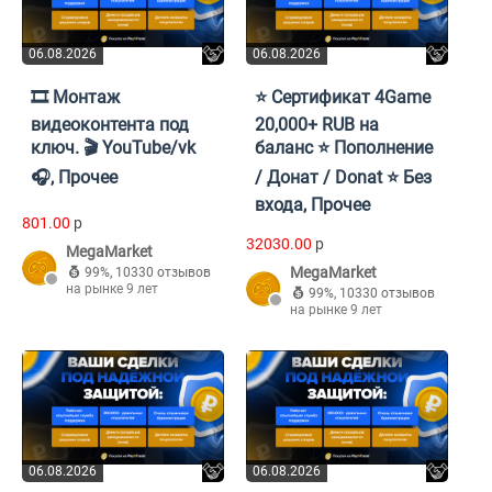
06.08.2026
06.08.2026
🎞️ Монтаж
⭐️ Сертификат 4Game
видеоконтента под
20,000+ RUB на
ключ. 🎬 YouTube/vk
баланс ⭐️ Пополнение
🎧, Прочее
/ Донат / Donat ⭐️ Без
входа, Прочее
801.00
p
32030.00
p
MegaMarket
MegaMarket
99%
,
10330 отзывов
на рынке 9 лет
99%
,
10330 отзывов
на рынке 9 лет
06.08.2026
06.08.2026