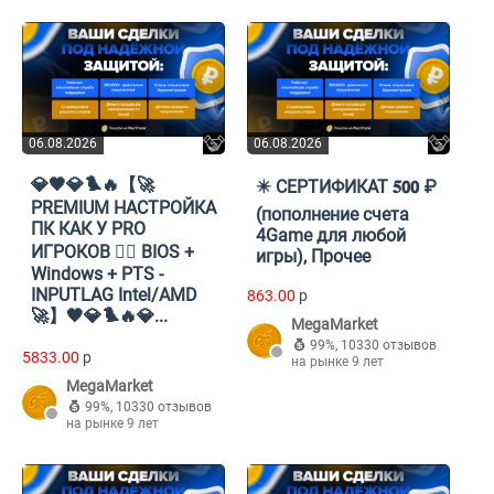
06.08.2026
06.08.2026
💎🖤💎🐦‍🔥【🚀
✴️ СЕРТИФИКАТ 𝟓𝟬𝟬 ₽
PREMIUM НАСТРОЙКА
(пополнение счета
ПК КАК У PRO
4Game для любой
ИГРОКОВ 🐦‍🔥 BIOS +
игры), Прочее
Windows + PTS -
INPUTLAG Intel/AMD
863.00
p
🚀】🖤💎🐦‍🔥💎...
MegaMarket
99%
,
10330 отзывов
5833.00
p
на рынке 9 лет
MegaMarket
99%
,
10330 отзывов
на рынке 9 лет