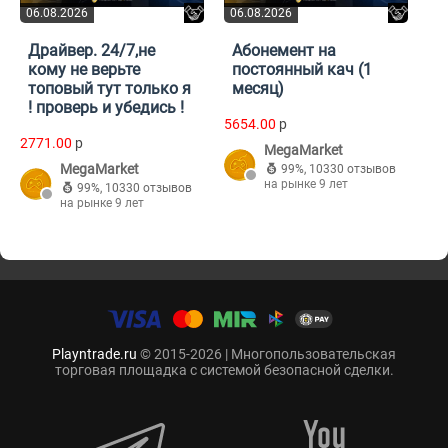
06.08.2026
06.08.2026
Драйвер. 24/7,не
Абонемент на
кому не верьте
постоянный кач (1
топовый тут только я
месяц)
! проверь и убедись !
5654.00
p
2771.00
p
MegaMarket
MegaMarket
99%
,
10330 отзывов
на рынке 9 лет
99%
,
10330 отзывов
на рынке 9 лет
Playntrade.ru
© 2015-2026 | Многопользовательская
торговая площадка с системой безопасной сделки.