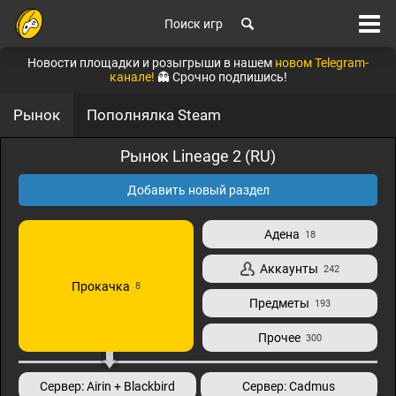
Поиск игр
Новости площадки и розыгрыши в нашем
новом Telegram-
канале!
👻 Срочно подпишись!
Рынок
Пополнялка Steam
Рынок Lineage 2 (RU)
Добавить новый раздел
Адена
18
Аккаунты
242
Прокачка
8
Предметы
193
Прочее
300
Сервер: Airin + Blackbird
Сервер: Cadmus