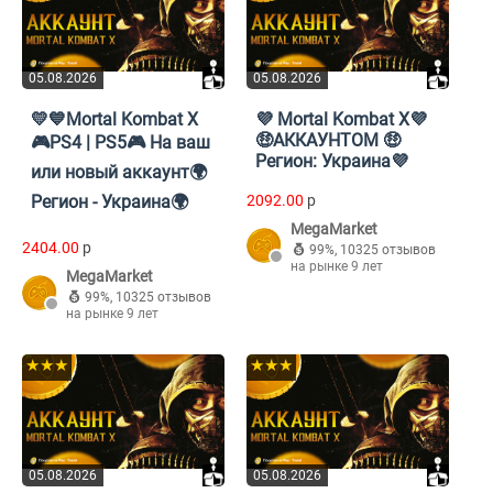
05.08.2026
05.08.2026
💛💙Mortal Kombat X
💜 Mortal Kombat X💜
🤑АККАУНТОМ 🤑
🎮PS4 | PS5🎮 На ваш
Регион: Украина💜
или новый аккаунт🌍
Регион - Украина🌍
2092.00
p
MegaMarket
2404.00
p
99%
,
10325 отзывов
на рынке 9 лет
MegaMarket
99%
,
10325 отзывов
на рынке 9 лет
★★★
★★★
05.08.2026
05.08.2026