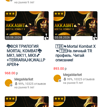
на рынке 9 лет
★★★
★★★
05.08.2026
05.08.2026
🐉ВСЯ ТРИЛОГИЯ
🇹🇷👊Mortal Kombat X
MORTAL KOMBAT🐉
👊🇹🇷На личный TR
MK1, MK11, MKX💕
профиль. Читай
+TERRARIA,HK,WALLP
описание!
APER➕
893.00
p
968.00
p
MegaMarket
MegaMarket
99%
,
10325 отзывов
на рынке 9 лет
99%
,
10325 отзывов
на рынке 9 лет
★★★
★★★