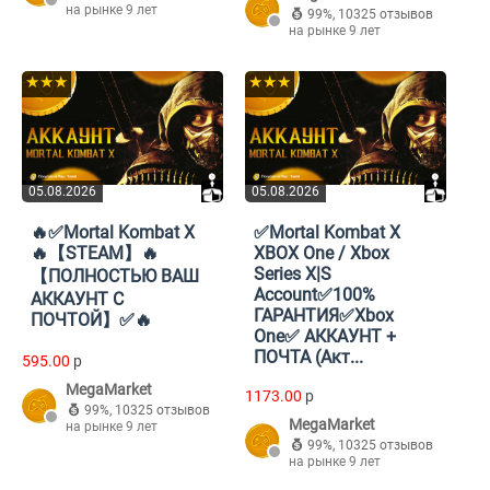
на рынке 9 лет
99%
,
10325 отзывов
на рынке 9 лет
★★★
★★★
05.08.2026
05.08.2026
🔥✅Mortal Kombat X
✅Mortal Kombat X
🔥【STEAM】🔥
XBOX One / Xbox
Series X|S
【ПОЛНОСТЬЮ ВАШ
Account✅100%
АККАУНТ С
ГАРАНТИЯ✅Xbox
ПОЧТОЙ】✅🔥
One✅ АККАУНТ +
ПОЧТА (Акт...
595.00
p
MegaMarket
1173.00
p
99%
,
10325 отзывов
MegaMarket
на рынке 9 лет
99%
,
10325 отзывов
на рынке 9 лет