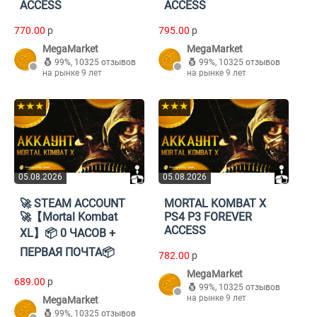
ACCESS
ACCESS
770.00
p
795.00
p
MegaMarket
MegaMarket
99%
,
10325 отзывов
99%
,
10325 отзывов
на рынке 9 лет
на рынке 9 лет
★★★
★★★
05.08.2026
05.08.2026
🚀 STEAM ACCOUNT
MORTAL KOMBAT X
🚀【Mortal Kombat
PS4 P3 FOREVER
ACCESS
XL】📦 0 ЧАСОВ +
ПЕРВАЯ ПОЧТА📦
782.00
p
MegaMarket
689.00
p
99%
,
10325 отзывов
на рынке 9 лет
MegaMarket
99%
,
10325 отзывов