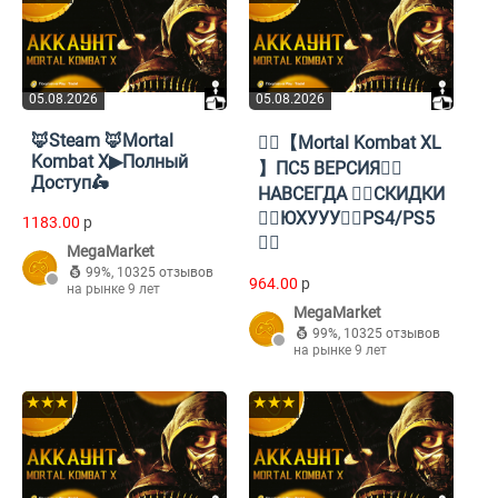
05.08.2026
05.08.2026
🦊Steam 🦊Mortal
❤️‍🔥【Mortal Kombat XL
Kombat X▶Полный
】ПС5 ВЕРСИЯ❤️‍🔥
Доступ🛵
НАВСЕГДА ❤️‍🔥СКИДКИ
❤️‍🔥ЮХУУУ❤️‍🔥PS4/PS5
1183.00
p
❤️‍🔥
MegaMarket
99%
,
10325 отзывов
964.00
p
на рынке 9 лет
MegaMarket
99%
,
10325 отзывов
на рынке 9 лет
★★★
★★★