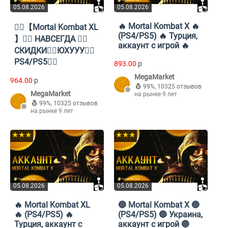
05.08.2026
05.08.2026
🔥 Mortal Kombat X 🔥
❤️‍🔥【Mortal Kombat XL
(PS4/PS5) 🔥 Турция,
】❤️‍🔥 НАВСЕГДА ❤️‍🔥
аккаунт с игрой 🔥
СКИДКИ❤️‍🔥ЮХУУУ❤️‍🔥
PS4/PS5❤️‍🔥
893.00
p
MegaMarket
964.00
p
99%
,
10325 отзывов
MegaMarket
на рынке 9 лет
99%
,
10325 отзывов
на рынке 9 лет
★★★
★★★
05.08.2026
05.08.2026
🔥 Mortal Kombat XL
🔵 Mortal Kombat X 🔵
🔥 (PS4/PS5) 🔥
(PS4/PS5) 🔵 Украина,
Турция, аккаунт с
аккаунт с игрой 🔵