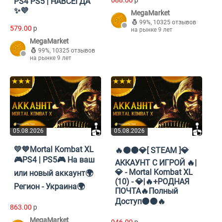
688.00
p
PS4 PS5 | НАВСЕГДА
✨💜
MegaMarket
99%
,
10325 отзывов
579.00
p
на рынке 9 лет
MegaMarket
99%
,
10325 отзывов
на рынке 9 лет
★★★
★★★
05.08.2026
05.08.2026
💛💙Mortal Kombat XL
🔥🟠⚫💎[ STEAM ]💎
🎮PS4 | PS5🎮 На ваш
АККАУНТ С ИГРОЙ 🔥|
💎 - Mortal Kombat XL
или новый аккаунт🌍
(10) - 💎|🔥+РОДНАЯ
Регион - Украина🌍
ПОЧТА🔥Полный
Доступ⚫🟠🔥
863.00
p
MegaMarket