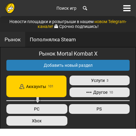
Поиск игр
Новости площадки и розыгрыши в нашем
новом Telegram-
канале!
👻 Срочно подпишись!
Рынок
Пополнялка Steam
Рынок Mortal Kombat X
Добавить новый раздел
Услуги
3
Аккаунты
101
Другое
10
PC
PS
Xbox