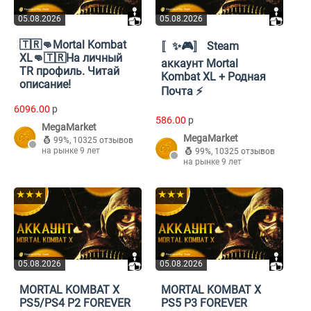
05.08.2026
05.08.2026
🇹🇷👊Mortal Kombat
〚✨🎮〛 Steam
XL👊🇹🇷На личный
аккаунт Mortal
TR профиль. Читай
Kombat XL + Родная
описание!
Почта ⚡️
6096.00
p
586.00
p
MegaMarket
MegaMarket
99%
,
10325 отзывов
на рынке 9 лет
99%
,
10325 отзывов
на рынке 9 лет
★★★
★★★
05.08.2026
05.08.2026
MORTAL KOMBAT X
MORTAL KOMBAT X
PS5/PS4 P2 FOREVER
PS5 P3 FOREVER