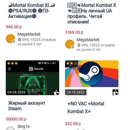
🦂Mortal Kombat XL🦂
🇺🇦👊Mortal Kombat X
🔵PS4/RUS🔵 🔴П3-
👊🇺🇦На личный UA
Активация🔴
профиль. Читай
описание!
966.00
p
1368.00
p
MegaMarket
MegaMarket
99%
,
10325 отзывов
на рынке 9 лет
99%
,
10325 отзывов
на рынке 9 лет
★★★
★★☆
04.08.2026
24.10.2022
Жирный аккаунт
⭐️NO VAC ⭐️Mortal
Steam
Kombat X⭐️
30000.00
p
262.80
p
Sing1e