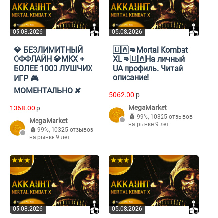
05.08.2026
05.08.2026
💎 БЕЗЛИМИТНЫЙ
🇺🇦👊Mortal Kombat
ОФФЛАЙН 💎MKX +
XL👊🇺🇦На личный
БОЛЕЕ 1000 ЛУШЧИХ
UA профиль. Читай
описание!
ИГР 🎮
МОМЕНТАЛЬНО ✘
5062.00
p
MegaMarket
1368.00
p
99%
,
10325 отзывов
MegaMarket
на рынке 9 лет
99%
,
10325 отзывов
на рынке 9 лет
★★★
★★★
05.08.2026
05.08.2026