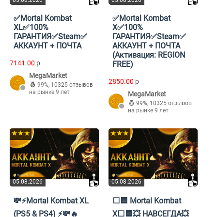
05.08.2026
05.08.2026
✅Mortal Kombat
✅Mortal Kombat
XL✅100%
X✅100%
ГАРАНТИЯ✅Steam✅
ГАРАНТИЯ✅Steam✅
АККАУНТ + ПОЧТА
АККАУНТ + ПОЧТА
(Активация: REGION
7141.00
p
FREE)
MegaMarket
2850.00
p
99%
,
10325 отзывов
на рынке 9 лет
MegaMarket
99%
,
10325 отзывов
на рынке 9 лет
★★★
★★★
05.08.2026
05.08.2026
💸⚡Mortal Kombat XL
⬜🟦 Mortal Kombat
(PS5 & PS4) ⚡💸🔥
X⬜🟦💥 НАВСЕГДА💥