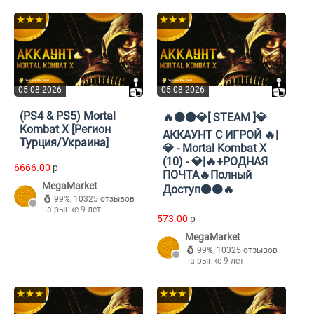
★★★
★★★
05.08.2026
05.08.2026
(PS4 & PS5) Mortal
🔥🟠⚫💎[ STEAM ]💎
Kombat X [Регион
АККАУНТ С ИГРОЙ 🔥|
Турция/Украина]
💎 - Mortal Kombat X
(10) - 💎|🔥+РОДНАЯ
6666.00
p
ПОЧТА🔥Полный
MegaMarket
Доступ⚫🟠🔥
99%
,
10325 отзывов
на рынке 9 лет
573.00
p
MegaMarket
99%
,
10325 отзывов
на рынке 9 лет
★★★
★★★