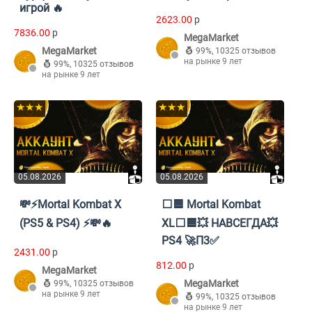
игрой 🔥
2623.00
p
7836.00
p
MegaMarket
MegaMarket
99%
,
10325 отзывов
на рынке 9 лет
99%
,
10325 отзывов
на рынке 9 лет
★★★
★★★
05.08.2026
05.08.2026
💸⚡Mortal Kombat X
⬜🟦 Mortal Kombat
(PS5 & PS4) ⚡💸🔥
XL⬜🟦💥 НАВСЕГДА💥
PS4 🚀П3✅
2431.00
p
812.00
p
MegaMarket
MegaMarket
99%
,
10325 отзывов
на рынке 9 лет
99%
,
10325 отзывов
на рынке 9 лет