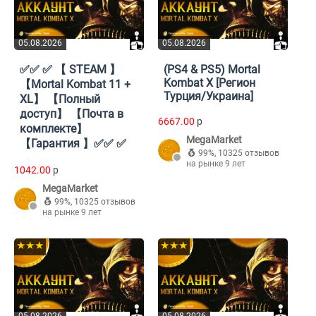
05.08.2026
05.08.2026
✅✅ ✅ 【 STEAM 】
(PS4 & PS5) Mortal
Kombat X [Регион
【Mortal Kombat 11 +
Турция/Украина]
XL】 【Полный
доступ】 【Почта в
6667.00
p
комплекте】
MegaMarket
【Гарантия 】✅✅ ✅
99%
,
10325 отзывов
на рынке 9 лет
1042.00
p
MegaMarket
99%
,
10325 отзывов
на рынке 9 лет
★★★
★★★