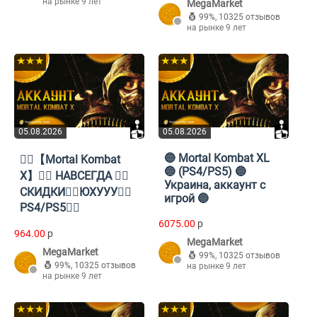
на рынке 9 лет
MegaMarket
99%
,
10325 отзывов
на рынке 9 лет
★★★
★★★
05.08.2026
05.08.2026
🔵 Mortal Kombat XL
❤️‍🔥【Mortal Kombat
🔵 (PS4/PS5) 🔵
X】❤️‍🔥 НАВСЕГДА ❤️‍🔥
Украина, аккаунт с
СКИДКИ❤️‍🔥ЮХУУУ❤️‍🔥
игрой 🔵
PS4/PS5❤️‍🔥
6075.00
p
964.00
p
MegaMarket
MegaMarket
99%
,
10325 отзывов
99%
,
10325 отзывов
на рынке 9 лет
на рынке 9 лет
★★★
★★★