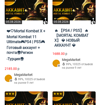
05.08.2026
05.08.2026
🔥 【PS4 / PS5】 🔥
❤️🤍Mortal Kombat Х +
【MORTAL KOMBAT
Mortal Kombat 11
X】 💎 НОВЫЙ
Uitimate🎮PS4 | PS5🎮
АККАУНТ 💎
Готовый аккаунт +
почта🌍Регион
1688.00
p
-Турция🌍
MegaMarket
99%
,
10325 отзывов
на рынке 9 лет
2185.00
p
MegaMarket
99%
,
10325 отзывов
на рынке 9 лет
★★★
★★★