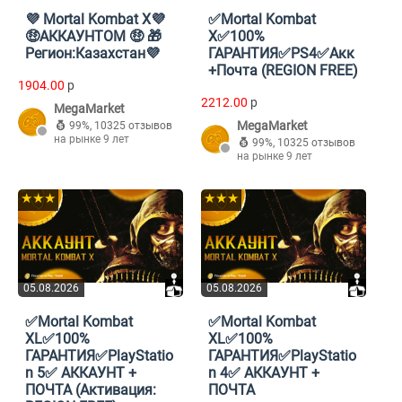
💜 Mortal Kombat X💜
✅Mortal Kombat
🤑АККАУНТОМ 🤑 🎁
X✅100%
Регион:Казахстан💜
ГАРАНТИЯ✅PS4✅Акк
+Почта (REGION FREE)
1904.00
p
2212.00
p
MegaMarket
MegaMarket
99%
,
10325 отзывов
на рынке 9 лет
99%
,
10325 отзывов
на рынке 9 лет
★★★
★★★
05.08.2026
05.08.2026
✅Mortal Kombat
✅Mortal Kombat
XL✅100%
XL✅100%
ГАРАНТИЯ✅PlayStatio
ГАРАНТИЯ✅PlayStatio
n 5✅ АККАУНТ +
n 4✅ АККАУНТ +
ПОЧТА (Активация:
ПОЧТА