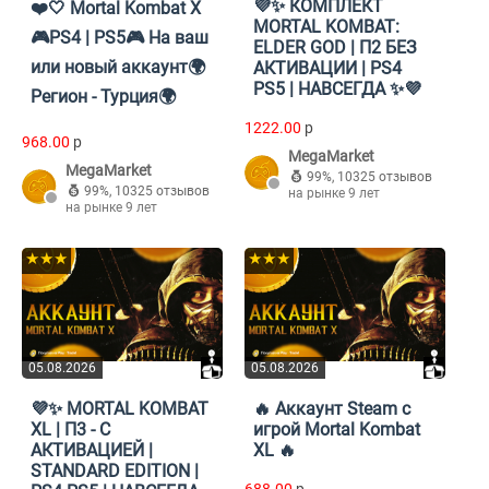
💜✨ КОМПЛЕКТ
❤️🤍 Mortal Kombat X
MORTAL KOMBAT:
🎮PS4 | PS5🎮 На ваш
ELDER GOD | П2 БЕЗ
или новый аккаунт🌍
АКТИВАЦИИ | PS4
PS5 | НАВСЕГДА ✨💜
Регион - Турция🌍
1222.00
p
968.00
p
MegaMarket
MegaMarket
99%
,
10325 отзывов
99%
,
10325 отзывов
на рынке 9 лет
на рынке 9 лет
★★★
★★★
05.08.2026
05.08.2026
💜✨ MORTAL KOMBAT
🔥 Аккаунт Steam с
XL | П3 - С
игрой Mortal Kombat
АКТИВАЦИЕЙ |
XL 🔥
STANDARD EDITION |