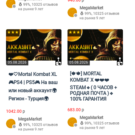
946.00
p
99%
,
10325 отзывов
MegaMarket
на рынке 9 лет
99%
,
10325 отзывов
на рынке 9 лет
★★★
★★★
05.08.2026
05.08.2026
[🍁🍁] MORTAL
❤️🤍Mortal Kombat XL
KOMBAT X ❤️❤️❤️
🎮PS4 | PS5🎮 На ваш
STEAM🔹( 0 ЧАСОВ +
или новый аккаунт🌍
РОДНАЯ ПОЧТА )🔹
Регион - Турция🌍
100% ГАРАНТИЯ
683.00
p
1042.00
p
MegaMarket
MegaMarket
99%
,
10325 отзывов
99%
,
10325 отзывов
на рынке 9 лет
на рынке 9 лет