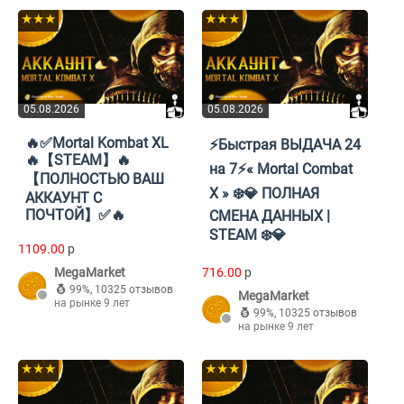
★★★
★★★
05.08.2026
05.08.2026
🔥✅Mortal Kombat XL
⚡️Быстрая ВЫДАЧА 24
🔥【STEAM】🔥
на 7⚡️« Mortal Combat
【ПОЛНОСТЬЮ ВАШ
X » ❄️💎 ПОЛНАЯ
АККАУНТ С
ПОЧТОЙ】✅🔥
СМЕНА ДАННЫХ |
STEAM ❄️💎
1109.00
p
MegaMarket
716.00
p
99%
,
10325 отзывов
MegaMarket
на рынке 9 лет
99%
,
10325 отзывов
на рынке 9 лет
★★★
★★★