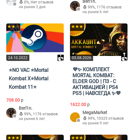
Berl1n.
0%
,
Нет отзывов
на рынке 2 дня
99%
,
1176 отзывов
на рынке 6 лет
★★☆
★★★
24.10.2022
05.08.2026
💜✨ КОМПЛЕКТ
⭐️NO VAC ⭐️Mortal
MORTAL KOMBAT:
Kombat X⭐️Mortal
ELDER GOD | П3 - С
Kombat 11⭐️
АКТИВАЦИЕЙ | PS4
PS5 | НАВСЕГДА ✨💜
708.00
p
1622.00
p
Berl1n.
MegaMarket
99%
,
1176 отзывов
99%
,
10325 отзывов
на рынке 6 лет
на рынке 9 лет
★★★
★★★