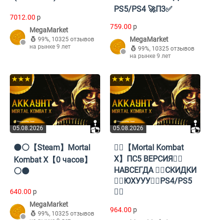
PS5/PS4 🚀П3✅
7012.00
p
759.00
p
MegaMarket
MegaMarket
99%
,
10325 отзывов
на рынке 9 лет
99%
,
10325 отзывов
на рынке 9 лет
★★★
★★★
05.08.2026
05.08.2026
⚫⚪【Steam】Mortal
❤️‍🔥【Mortal Kombat
X】ПС5 ВЕРСИЯ❤️‍🔥
Kombat X【0 часов】
НАВСЕГДА ❤️‍🔥СКИДКИ
⚪⚫
❤️‍🔥ЮХУУУ❤️‍🔥PS4/PS5
❤️‍🔥
640.00
p
MegaMarket
964.00
p
99%
,
10325 отзывов