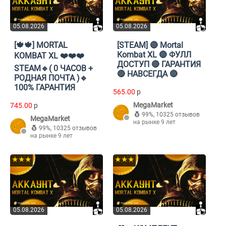
05.08.2026
05.08.2026
[🍁🍁] MORTAL
[STEAM] 🔴 Mortal
Kombat XL 🔴 ФУЛЛ
KOMBAT XL ❤️❤️❤️
ДОСТУП 🔴 ГАРАНТИЯ
STEAM🔹( 0 ЧАСОВ +
🔴 НАВСЕГДА 🔴
РОДНАЯ ПОЧТА )🔹
100% ГАРАНТИЯ
565.00
p
MegaMarket
745.00
p
99%
,
10325 отзывов
MegaMarket
на рынке 9 лет
99%
,
10325 отзывов
на рынке 9 лет
★★★
★★★
05.08.2026
05.08.2026