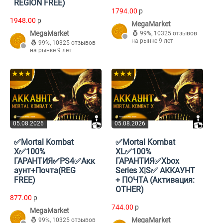
REGION FREE)
1794.00
p
1948.00
p
MegaMarket
MegaMarket
99%
,
10325 отзывов
на рынке 9 лет
99%
,
10325 отзывов
на рынке 9 лет
★★★
★★★
05.08.2026
05.08.2026
✅Mortal Kombat
✅Mortal Kombat
X✅100%
XL✅100%
ГАРАНТИЯ✅PS4✅Акк
ГАРАНТИЯ✅Xbox
аунт+Почта(REG
Series X|S✅ АККАУНТ
FREE)
+ ПОЧТА (Активация:
OTHER)
877.00
p
744.00
p
MegaMarket
MegaMarket
99%
,
10325 отзывов