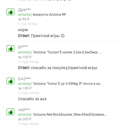
Дра***
купил(а)
Аккаунты Arizona-RP
за 80 ₽
1 год назад
норм
Ответ:
Приятной игры 😊
gri***
купил(а)
"Arizona "Tucson"$ налик 3,2кк-4,5кк$●ур ...
за 100 ₽
3 года назад
Ответ:
спасибо за покупку)приятной игры
GAZ***
купил(а)
"Arizona "Yuma"$ ур 5-9$Reg IP почта в ко...
за 100 ₽
3 года назад
Спасибо за акк
vad***
купил(а)
"Arizona Red-Rock$налик 38кк-45кк$Уровень...
за 200 ₽
3 года назад