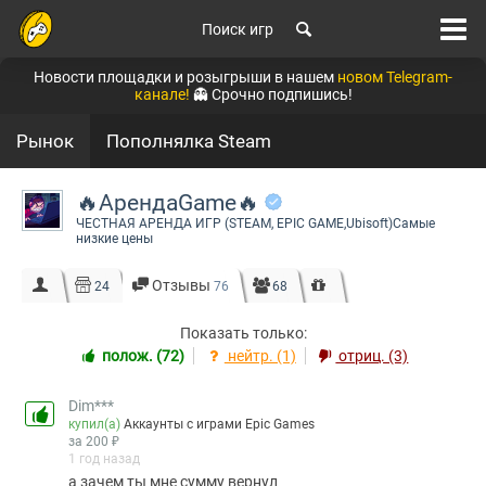
Поиск игр
Новости площадки и розыгрыши в нашем
новом Telegram-
канале!
👻 Срочно подпишись!
Рынок
Пополнялка Steam
🔥АрендаGame🔥
ЧЕСТНАЯ АРЕНДА ИГР (STEAM, EPIC GAME,Ubisoft)Самые
низкие цены
Отзывы
24
76
68
Показать только:
полож. (72)
нейтр. (1)
отриц. (3)
Dim***
купил(а)
Аккаунты с играми Epic Games
за 200 ₽
1 год назад
а зачем ты мне сумму вернул