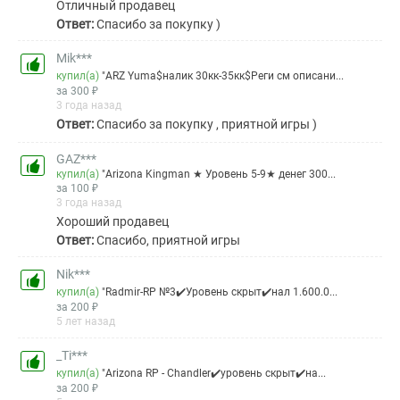
Отличный продавец
Ответ:
Спасибо за покупку )
Mik***
купил(а)
"ARZ Yuma$налик 30кк-35кк$Реги см описани...
за 300 ₽
3 года назад
Ответ:
Спасибо за покупку , приятной игры )
GAZ***
купил(а)
"Arizona Kingman ★ Уровень 5-9★ денег 300...
за 100 ₽
3 года назад
Хороший продавец
Ответ:
Спасибо, приятной игры
Nik***
купил(а)
"Radmir-RP №3✔️Уровень скрыт✔️нал 1.600.0...
за 200 ₽
5 лет назад
_Ti***
купил(а)
"Arizona RP - Chandler✔️уровень скрыт✔️на...
за 200 ₽