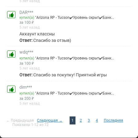
5 лет назад
DAR***
купил(а)
"Arizona RP - Tucson✔️Уровень скрыт✔️Банк...
за 100 ₽
5 лет назад
Аккаунт классны
Ответ:
Спасибо за отзыв)
wdq***
купил(а)
"Arizona RP - Tucson✔️Уровень скрыт✔️Банк...
за 100 ₽
5 лет назад
Ответ:
Спасибо за покупку! Приятной игры
dim***
купил(а)
"Arizona RP - Tucson✔️Уровень скрыт✔️Банк...
за 200 ₽
5 лет назад
← Предыдущая
Следующая →
1
2
3
4
Последняя
Показаны 1-12 из 72