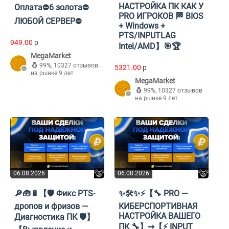
НАСТРОЙКА ПК КАК У
Оплата⛔6 золота⛔
PRO ИГРОКОВ 🏁 BIOS
ЛЮБОЙ СЕРВЕР⛔
+ Windows +
PTS/INPUTLAG
949.00
p
Intel/AMD】🎯🏆
MegaMarket
99%
,
10327 отзывов
5321.00
p
на рынке 9 лет
MegaMarket
99%
,
10327 отзывов
на рынке 9 лет
06.08.2026
06.08.2026
🔎🧰🔋【🛡️ Фикс PTS-
✨🛠️✨⚡【🔧 PRO —
дропов и фризов —
КИБЕРСПОРТИВНАЯ
НАСТРОЙКА ВАШЕГО
Диагностика ПК 🛡️】
ПК 🔧】➞【⚡ INPUT