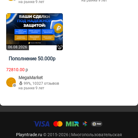
на рынке 9 лет
на рынке 9 лет
06.08.2026
Пополнение 50.000р
72810.00
p
MegaMarket
99%
,
10327 отзывов
на рынке 9 лет
Playntrade.ru
© 2015-2026 | Многопользовательская