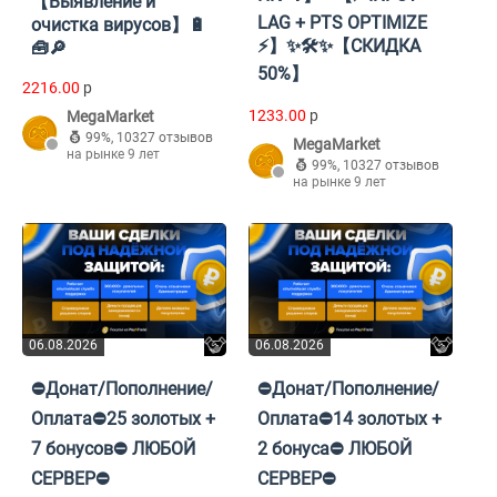
【Выявление и
LAG + PTS OPTIMIZE
очистка вирусов】🔋
⚡】✨🛠️✨【СКИДКА
🧰🔎
50%】
2216.00
p
1233.00
p
MegaMarket
99%
,
10327 отзывов
MegaMarket
на рынке 9 лет
99%
,
10327 отзывов
на рынке 9 лет
06.08.2026
06.08.2026
⛔Донат/Пополнение/
⛔Донат/Пополнение/
Оплата⛔25 золотых +
Оплата⛔14 золотых +
7 бонусов⛔ ЛЮБОЙ
2 бонуса⛔ ЛЮБОЙ
СЕРВЕР⛔
СЕРВЕР⛔