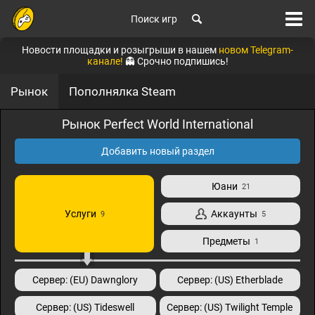
Поиск игр
Новости площадки и розыгрыши в нашем
новом Telegram-
канале!
👻 Срочно подпишись!
Рынок
Пополнялка Steam
Рынок Perfect World International
Добавить новый раздел
Юани
21
Услуги
Аккаунты
9
5
Предметы
1
Сервер: (EU) Dawnglory
Сервер: (US) Etherblade
Сервер: (US) Tideswell
Сервер: (US) Twilight Temple