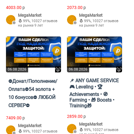
4003.00
p
2073.00
p
MegaMarket
MegaMarket
99%
,
10327 отзывов
99%
,
10327 отзывов
на рынке 9 лет
на рынке 9 лет
06.08.2026
06.08.2026
📌 ANY GAME SERVICE
⛔Донат/Пополнение/
🎮 Leveling • 🏆
Оплата⛔54 золота +
Achievements • 🧭
10 бонусов⛔ ЛЮБОЙ
Farming • 🎁 Boosts •
СЕРВЕР⛔
Training🎁
2859.00
p
7409.00
p
MegaMarket
MegaMarket
99%
,
10327 отзывов
99%
,
10327 отзывов