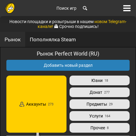
Поиск игр
Новости площадки и розыгрыши в нашем
новом Telegram-
канале!
👻 Срочно подпишись!
Рынок
Пополнялка Steam
Рынок Perfect World (RU)
Добавить новый раздел
Юани
18
Донат
277
Аккаунты
Предметы
273
29
Услуги
164
Прочее
8