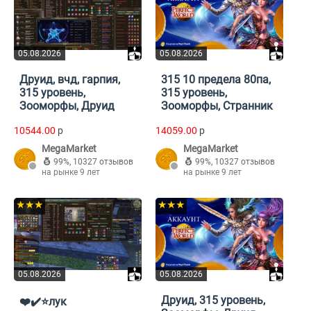
05.08.2026
05.08.2026
Друид, вчд, гарпия,
315 10 предела 80па,
315 уровень,
315 уровень,
Зооморфы, Друид
Зооморфы, Странник
10544.00
p
14059.00
p
MegaMarket
MegaMarket
99%
,
10327 отзывов
99%
,
10327 отзывов
на рынке 9 лет
на рынке 9 лет
★★★
★★★
05.08.2026
05.08.2026
Друид, 315 уровень,
❤️✔️⭐️лук