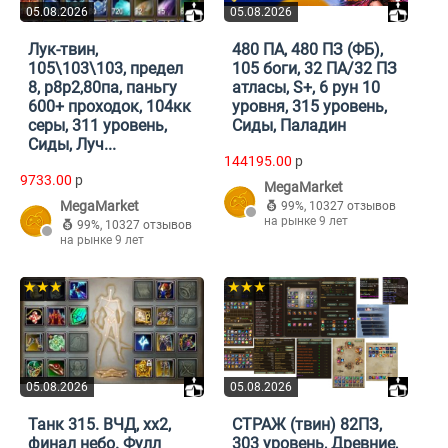
05.08.2026
05.08.2026
Лук-твин,
480 ПА, 480 ПЗ (ФБ),
105\103\103, предел
105 боги, 32 ПА/32 ПЗ
8, р8р2,80па, паньгу
атласы, S+, 6 рун 10
600+ проходок, 104кк
уровня, 315 уровень,
серы, 311 уровень,
Сиды, Паладин
Сиды, Луч...
144195.00
p
9733.00
p
MegaMarket
MegaMarket
99%
,
10327 отзывов
на рынке 9 лет
99%
,
10327 отзывов
на рынке 9 лет
★★★
★★★
05.08.2026
05.08.2026
Танк 315. ВЧД, xx2,
СТРАЖ (твин) 82ПЗ,
финал небо. Фулл
303 уровень, Древние,