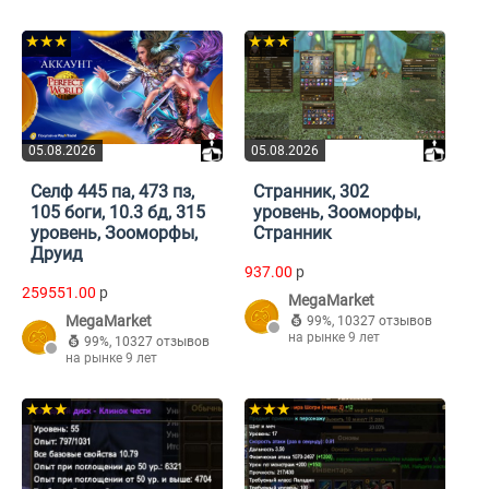
★★★
★★★
05.08.2026
05.08.2026
Селф 445 па, 473 пз,
Странник, 302
105 боги, 10.3 бд, 315
уровень, Зооморфы,
уровень, Зооморфы,
Странник
Друид
937.00
p
259551.00
p
MegaMarket
MegaMarket
99%
,
10327 отзывов
на рынке 9 лет
99%
,
10327 отзывов
на рынке 9 лет
★★★
★★★