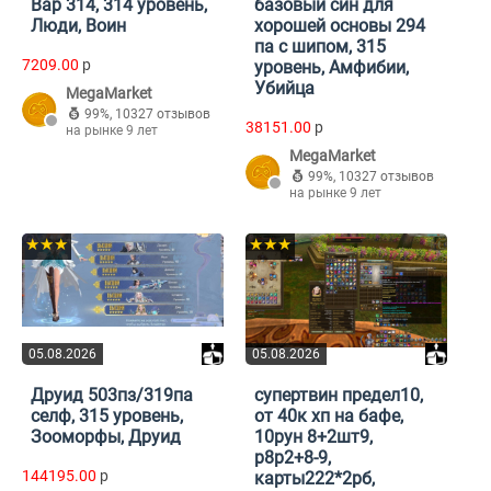
Вар 314, 314 уровень,
базовый син для
Люди, Воин
хорошей основы 294
па с шипом, 315
7209.00
p
уровень, Амфибии,
Убийца
MegaMarket
99%
,
10327 отзывов
38151.00
p
на рынке 9 лет
MegaMarket
99%
,
10327 отзывов
на рынке 9 лет
★★★
★★★
05.08.2026
05.08.2026
Друид 503пз/319па
супертвин предел10,
селф, 315 уровень,
от 40к хп на бафе,
Зооморфы, Друид
10рун 8+2шт9,
р8р2+8-9,
144195.00
p
карты222*2рб,