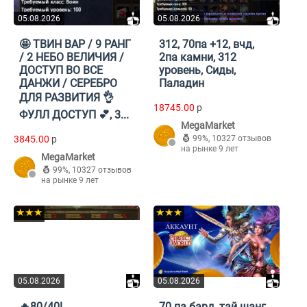
05.08.2026
05.08.2026
🤩 ТВИН ВАР / 9 РАНГ
312, 70па +12, вчд,
/ 2 НЕБО ВЕЛИЧИЯ /
2па камни, 312
ДОСТУП ВО ВСЕ
уровень, Сиды,
ДАНЖИ / СЕРЕБРО
Паладин
ДЛЯ РАЗВИТИЯ 👌
18745.00
p
ФУЛЛ ДОСТУП 💕, 3...
MegaMarket
3845.00
p
99%
,
10327 отзывов
на рынке 9 лет
MegaMarket
99%
,
10327 отзывов
на рынке 9 лет
★★★
★★★
05.08.2026
05.08.2026
🔥80/40!
70 па бард, тай шанг,