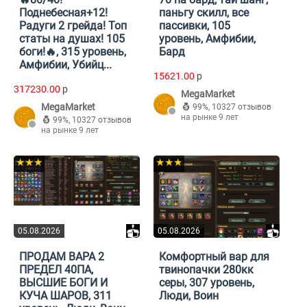
Поднебесная+12!
паньгу скилл, все
Радуги 2 грейда! Топ
пассивки, 105
статы на душах! 105
уровень, Амфибии,
боги!🔥, 315 уровень,
Бард
Амфибии, Убийц...
15621.00
p
317230.00
p
MegaMarket
MegaMarket
99%
,
10327 отзывов
на рынке 9 лет
99%
,
10327 отзывов
на рынке 9 лет
★★★
★★★
05.08.2026
05.08.2026
ПРОДАМ ВАРА 2
Комфортный вар для
ПРЕДЕЛ 40ПА,
твинопачки 280кк
ВЫСШИЕ БОГИ И
серы, 307 уровень,
КУЧА ШАРОВ, 311
Люди, Воин