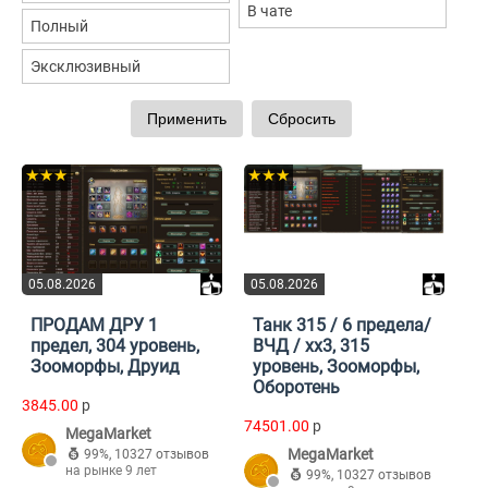
В чате
Полный
Эксклюзивный
★★★
★★★
05.08.2026
05.08.2026
ПРОДАМ ДРУ 1
Танк 315 / 6 предела/
предел, 304 уровень,
ВЧД / хх3, 315
Зооморфы, Друид
уровень, Зооморфы,
Оборотень
3845.00
p
74501.00
p
MegaMarket
MegaMarket
99%
,
10327 отзывов
на рынке 9 лет
99%
,
10327 отзывов