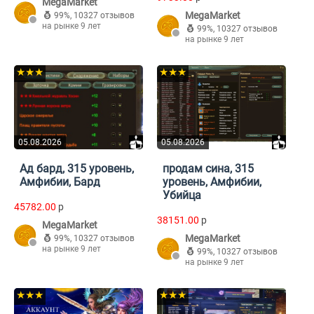
MegaMarket
MegaMarket
99%
,
10327 отзывов
на рынке 9 лет
99%
,
10327 отзывов
на рынке 9 лет
★★★
★★★
05.08.2026
05.08.2026
Ад бард, 315 уровень,
продам сина, 315
Амфибии, Бард
уровень, Амфибии,
Убийца
45782.00
p
38151.00
p
MegaMarket
MegaMarket
99%
,
10327 отзывов
на рынке 9 лет
99%
,
10327 отзывов
на рынке 9 лет
★★★
★★★