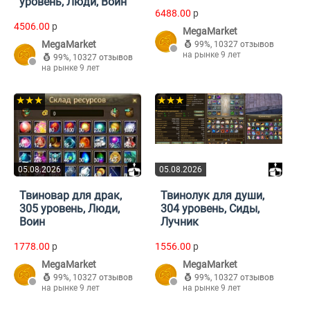
уровень, Люди, Воин
6488.00
p
4506.00
p
MegaMarket
MegaMarket
99%
,
10327 отзывов
на рынке 9 лет
99%
,
10327 отзывов
на рынке 9 лет
★★★
★★★
05.08.2026
05.08.2026
Твиновар для драк,
Твинолук для души,
305 уровень, Люди,
304 уровень, Сиды,
Воин
Лучник
1778.00
p
1556.00
p
MegaMarket
MegaMarket
99%
,
10327 отзывов
99%
,
10327 отзывов
на рынке 9 лет
на рынке 9 лет