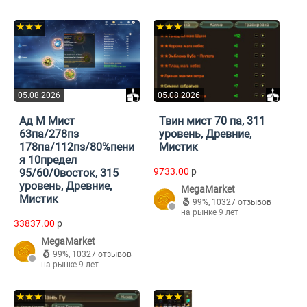
★★★
★★★
05.08.2026
05.08.2026
Ад М Мист
Твин мист 70 па, 311
63па/278пз
уровень, Древние,
178па/112пз/80%пени
Мистик
я 10предел
9733.00
p
95/60/0восток, 315
уровень, Древние,
MegaMarket
Мистик
99%
,
10327 отзывов
на рынке 9 лет
33837.00
p
MegaMarket
99%
,
10327 отзывов
на рынке 9 лет
★★★
★★★