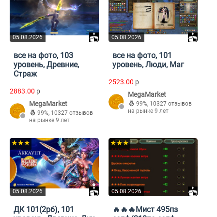
05.08.2026
05.08.2026
все на фото, 103
все на фото, 101
уровень, Древние,
уровень, Люди, Маг
Страж
2523.00
p
2883.00
p
MegaMarket
MegaMarket
99%
,
10327 отзывов
на рынке 9 лет
99%
,
10327 отзывов
на рынке 9 лет
★★★
★★★
05.08.2026
05.08.2026
ДК 101(2рб), 101
🔥🔥🔥Мист 495пз