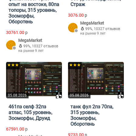
опыт на востоке, 80па
Страж
топоры, 315 уровень,
3076.00
p
Зооморфы,
Оборотень
MegaMarket
99%
,
10327 отзывов
30761.00
p
на рынке 9 лет
MegaMarket
99%
,
10327 отзывов
на рынке 9 лет
★★★
★★★
05.08.2026
05.08.2026
461пз селф 32пз
танк фул 2пз 70па,
атлас, 105 уровень,
315 уровень,
Зооморфы, Друид
Зооморфы,
Оборотень
67591.00
p
9733.00
p