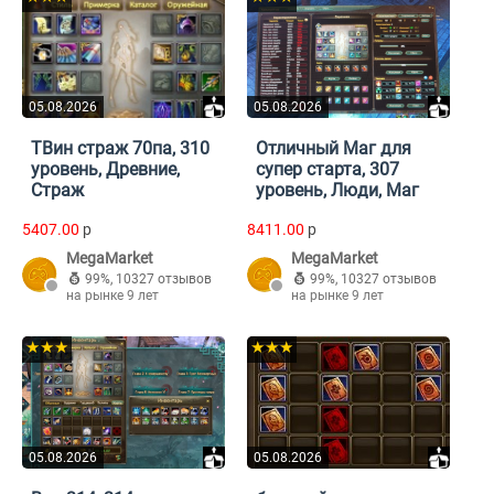
05.08.2026
05.08.2026
ТВин страж 70па, 310
Отличный Маг для
уровень, Древние,
супер старта, 307
Страж
уровень, Люди, Маг
5407.00
p
8411.00
p
MegaMarket
MegaMarket
99%
,
10327 отзывов
99%
,
10327 отзывов
на рынке 9 лет
на рынке 9 лет
★★★
★★★
05.08.2026
05.08.2026