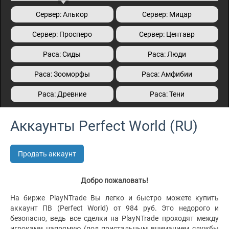
Сервер: Алькор
Сервер: Мицар
Сервер: Просперо
Сервер: Центавр
Раса: Сиды
Раса: Люди
Раса: Зооморфы
Раса: Амфибии
Раса: Древние
Раса: Тени
Аккаунты Perfect World (RU)
Продать аккаунт
Добро пожаловать!
На бирже PlayNTrade Вы легко и быстро можете купить
аккаунт ПВ (Perfect World) от 984 руб. Это недорого и
безопасно, ведь все сделки на PlayNTrade проходят между
игроками напрямую (под пристальным вниманием службы