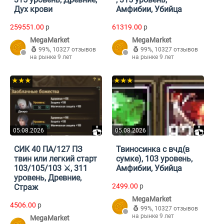
Дух крови
Амфибии, Убийца
259551.00
p
61319.00
p
MegaMarket
MegaMarket
99%
,
10327 отзывов
99%
,
10327 отзывов
на рынке 9 лет
на рынке 9 лет
★★★
★★★
05.08.2026
05.08.2026
СИК 40 ПА/127 ПЗ
Твиносинка с вчд(в
твин или легкий старт
сумке), 103 уровень,
103/105/103 ⚔️, 311
Амфибии, Убийца
уровень, Древние,
2499.00
p
Страж
MegaMarket
4506.00
p
99%
,
10327 отзывов
на рынке 9 лет
MegaMarket