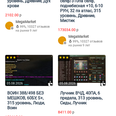
уровень, Древние, Дух
селф/310па селф,
крови
поднебесная +10, 6-10
РУН, 32 пз атлас, 315
2102.00
p
уровень, Древние,
Мистик
MegaMarket
99%
,
10327 отзывов
173034.00
p
на рынке 9 лет
MegaMarket
99%
,
10327 отзывов
на рынке 9 лет
★★★
★★★
05.08.2026
05.08.2026
ВОИН 388/498 БЕЗ
Лучник ВЧД, 40ПА, 6
МЕШКОВ, 60БУ, S+,
предела, 313 уровень,
315 уровень, Люди,
Сиды, Лучник
Воин
8411.00
p