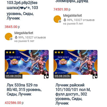
Зооморфы, Друид
103.2рб.р8р2(без
шапки)❤️✔️⭐️, 103
74501.00
p
уровень, Сиды,
MegaMarket
Лучник
99%
,
10327 отзывов
на рынке 9 лет
3845.00
p
MegaMarket
99%
,
10327 отзывов
на рынке 9 лет
★★★
★★★
05.08.2026
05.08.2026
Лук 533па 529 пз
Лучник райский
80/40, 315 уровень,
101/100/101 пол М,
Сиды, Лучник
фулл доступ., 302
уровень, Сиды,
432586.00
p
Лучник