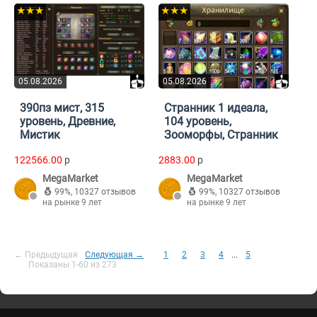
★★★
★★★
05.08.2026
05.08.2026
390пз мист, 315
Странник 1 идеала,
уровень, Древние,
104 уровень,
Мистик
Зооморфы, Странник
122566.00
p
2883.00
p
MegaMarket
MegaMarket
99%
,
10327 отзывов
99%
,
10327 отзывов
на рынке 9 лет
на рынке 9 лет
← Предыдущая
Следующая →
1
2
3
4
...
5
Показаны 1-60 из 273