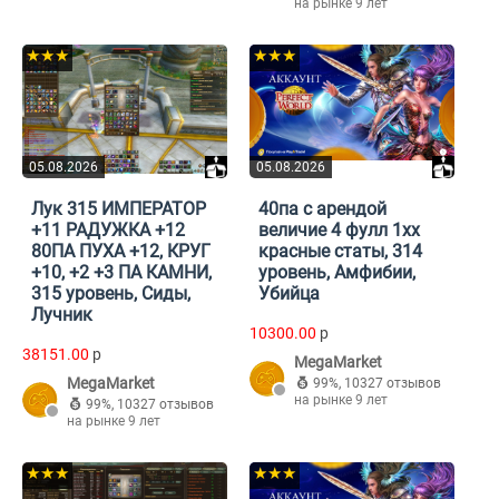
на рынке 9 лет
★★★
★★★
05.08.2026
05.08.2026
Лук 315 ИМПЕРАТОР
40па с арендой
+11 РАДУЖКА +12
величие 4 фулл 1хх
80ПА ПУХА +12, КРУГ
красные статы, 314
+10, +2 +3 ПА КАМНИ,
уровень, Амфибии,
315 уровень, Сиды,
Убийца
Лучник
10300.00
p
38151.00
p
MegaMarket
MegaMarket
99%
,
10327 отзывов
на рынке 9 лет
99%
,
10327 отзывов
на рынке 9 лет
★★★
★★★