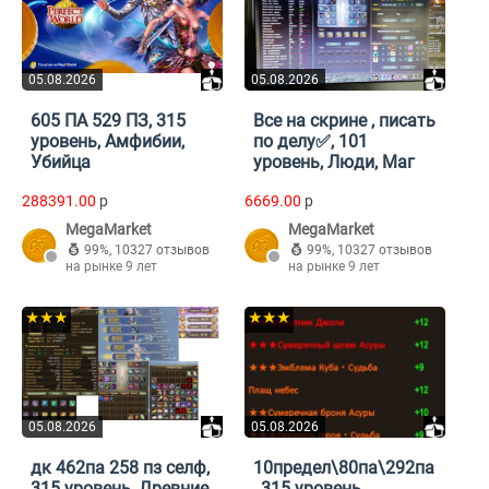
05.08.2026
05.08.2026
605 ПА 529 ПЗ, 315
Все на скрине , писать
уровень, Амфибии,
по делу✅, 101
Убийца
уровень, Люди, Маг
288391.00
p
6669.00
p
MegaMarket
MegaMarket
99%
,
10327 отзывов
99%
,
10327 отзывов
на рынке 9 лет
на рынке 9 лет
★★★
★★★
05.08.2026
05.08.2026
дк 462па 258 пз селф,
10предел\80па\292па
315 уровень, Древние,
, 315 уровень,