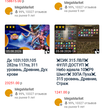
158615.00
p
MegaMarket
MegaMarket
99%
,
10327 отзывов
на рынке 9 лет
99%
,
10327 отзывов
на рынке 9 лет
★★★
★★★
05.08.2026
05.08.2026
Дк 103\103\105
💓СИК 315 ЛВЛ💓
282па 117пз, 311
ФУЛЛ ДОСТУП 💓
уровень, Древние, Дух
Небо идеала 10💓Р9
крови
Шмот💓 30ПА Пуха💓,
315 уровень, Древние,
23251.00
p
Страж
MegaMarket
1241.00
p
99%
,
10327 отзывов
на рынке 9 лет
MegaMarket
99%
,
10327 отзывов
на рынке 9 лет