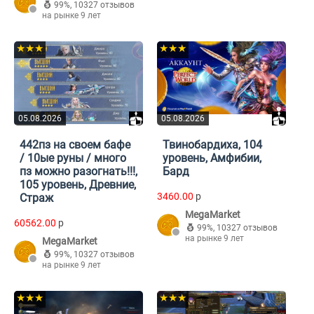
99%
,
10327 отзывов
на рынке 9 лет
★★★
★★★
05.08.2026
05.08.2026
442пз на своем бафе
Твинобардиха, 104
/ 10ые руны / много
уровень, Амфибии,
пз можно разогнать!!!,
Бард
105 уровень, Древние,
3460.00
p
Страж
MegaMarket
60562.00
p
99%
,
10327 отзывов
на рынке 9 лет
MegaMarket
99%
,
10327 отзывов
на рынке 9 лет
★★★
★★★