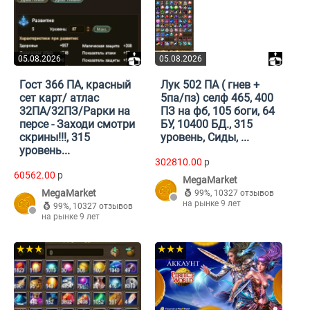
05.08.2026
05.08.2026
Гост 366 ПА, красный
Лук 502 ПА ( гнев +
сет карт/ атлас
5па/пз) селф 465, 400
32ПА/32ПЗ/Рарки на
ПЗ на фб, 105 боги, 64
персе - Заходи смотри
БУ, 10400 БД., 315
скрины!!!, 315
уровень, Сиды, ...
уровень...
302810.00
p
60562.00
p
MegaMarket
MegaMarket
99%
,
10327 отзывов
на рынке 9 лет
99%
,
10327 отзывов
на рынке 9 лет
★★★
★★★