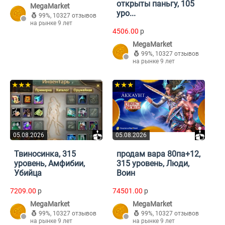
открыты паньгу, 105
MegaMarket
уро...
99%
,
10327 отзывов
на рынке 9 лет
4506.00
p
MegaMarket
99%
,
10327 отзывов
на рынке 9 лет
★★★
★★★
05.08.2026
05.08.2026
Твиносинка, 315
продам вара 80па+12,
уровень, Амфибии,
315 уровень, Люди,
Убийца
Воин
7209.00
p
74501.00
p
MegaMarket
MegaMarket
99%
,
10327 отзывов
99%
,
10327 отзывов
на рынке 9 лет
на рынке 9 лет