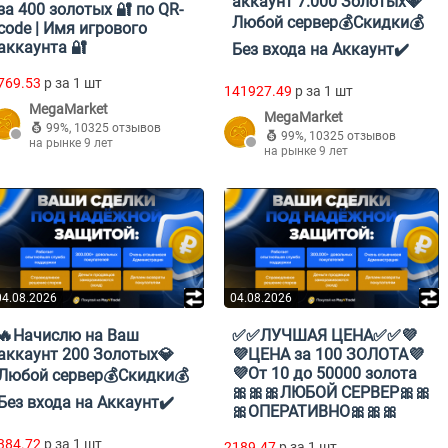
аккаунт 7.000 Золотых💎
за 400 золотых 🔐 по QR-
Любой сервер💰Скидки💰
code | Имя игрового
аккаунта 🔐
Без входа на Аккаунт✔️
769.53
p за 1 шт
141927.49
p за 1 шт
MegaMarket
MegaMarket
99%
,
10325 отзывов
99%
,
10325 отзывов
на рынке 9 лет
на рынке 9 лет
04.08.2026
04.08.2026
🔥Начислю на Ваш
✅✅ЛУЧШАЯ ЦЕНА✅✅💜
аккаунт 200 Золотых💎
💜ЦЕНА за 100 ЗОЛОТА💜
💜От 10 до 50000 золота
Любой сервер💰Скидки💰
🎀🎀🎀ЛЮБОЙ СЕРВЕР🎀🎀
Без входа на Аккаунт✔️
🎀ОПЕРАТИВНО🎀🎀🎀
384.72
p за 1 шт
2189.47
p за 1 шт