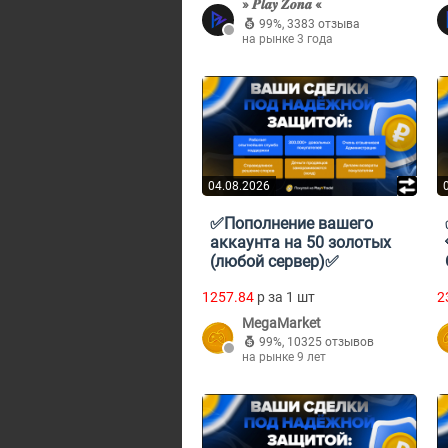
» 𝑷𝒍𝒂𝒚 𝒁𝒐𝒏𝒂 «
99%
,
3383 отзыва
на рынке 3 года
04.08.2026
✅Пополнение вашего
аккаунта на 50 золотых
(любой сервер)✅
1257.84
p за 1 шт
2
MegaMarket
99%
,
10325 отзывов
на рынке 9 лет