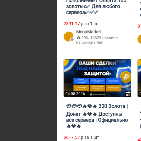
Пополнение / Оплата 100
золотых✅ Для любого
сервера✅✅✅
2391.17
p за 1 шт
8
MegaMarket
99%
,
10325 отзывов
на рынке 9 лет
04.08.2026
💳💳💳ㅤ🔥💎🔥 300 Золота |
Донат 🔥💎🔥 Доступны
все сервера | Официально
🔥💎🔥
6617.57
p за 1 шт
4