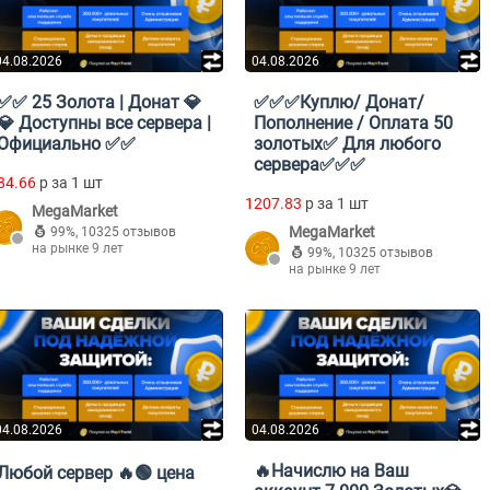
04.08.2026
04.08.2026
✅✅ 25 Золота | Донат 💎
✅✅✅Куплю/ Донат/
💎 Доступны все сервера |
Пополнение / Оплата 50
Официально ✅✅
золотых✅ Для любого
сервера✅✅✅
84.66
p за 1 шт
1207.83
p за 1 шт
MegaMarket
MegaMarket
99%
,
10325 отзывов
на рынке 9 лет
99%
,
10325 отзывов
на рынке 9 лет
04.08.2026
04.08.2026
🔥Начислю на Ваш
Любой сервер 🔥🟢 цена