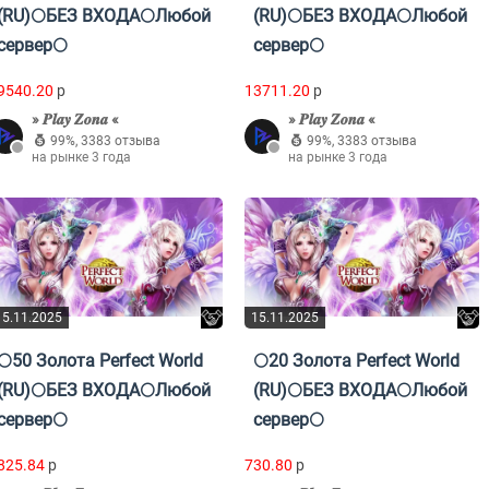
(RU)🌕БЕЗ ВХОДА🌕Любой
(RU)🌕БЕЗ ВХОДА🌕Любой
сервер🌕
сервер🌕
9540.20
p
13711.20
p
» 𝑷𝒍𝒂𝒚 𝒁𝒐𝒏𝒂 «
» 𝑷𝒍𝒂𝒚 𝒁𝒐𝒏𝒂 «
99%
,
3383 отзыва
99%
,
3383 отзыва
на рынке 3 года
на рынке 3 года
15.11.2025
15.11.2025
🌕50 Золота Perfect World
🌕20 Золота Perfect World
(RU)🌕БЕЗ ВХОДА🌕Любой
(RU)🌕БЕЗ ВХОДА🌕Любой
сервер🌕
сервер🌕
825.84
p
730.80
p