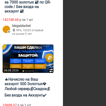
за 7000 золотых 🔐 по QR-
code / Без входа на
аккаунт 🔐
142748.68
p за 1 шт
MegaMarket
99%
,
10325 отзывов
на рынке 9 лет
04.08.2026
🔥Начислю на Ваш
аккаунт 500 Золотых💎
Любой сервер💰Скидки💰
Без входа на Аккаунт✔️
10608.07
p за 1 шт