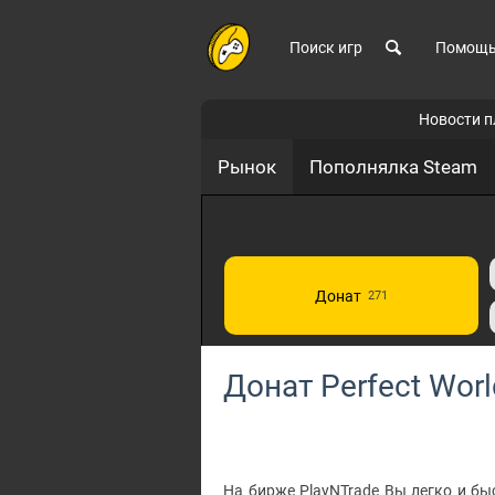
Поиск игр
Помощ
Новости 
Рынок
Пополнялка Steam
Донат
271
Донат Perfect Worl
На бирже PlayNTrade Вы легко и быс