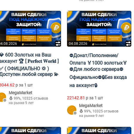
04.08.2026
04.08.2026
💎 600 Золотых на Ваш
⛔Донат/Пополнение/
аккаунт 🏆 [ 𝐏𝐞𝐫𝐟𝐞𝐜𝐭 𝐖𝐨𝐫𝐥𝐝 ]
Оплата 🏅1000 золотых🏅
✅ ( ОФИЦИАЛЬНО 💢 )
⛔Для любого сервера⛔
Доступен любой сервер 💫
Официально⛔🔒Без входа
3044.62
p за 1 шт
на аккаунт🔒
MegaMarket
22142.81
p за 1 шт
99%
,
10325 отзывов
на рынке 9 лет
MegaMarket
99%
,
10325 отзывов
на рынке 9 лет