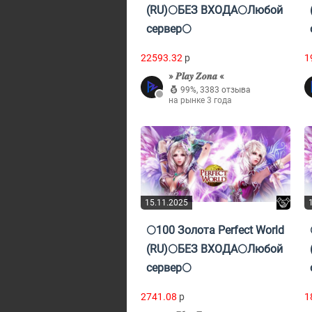
(RU)🌕БЕЗ ВХОДА🌕Любой
сервер🌕
22593.32
p
1
» 𝑷𝒍𝒂𝒚 𝒁𝒐𝒏𝒂 «
99%
,
3383 отзыва
на рынке 3 года
15.11.2025
🌕100 Золота Perfect World
(RU)🌕БЕЗ ВХОДА🌕Любой
сервер🌕
2741.08
p
1