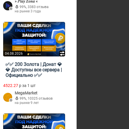
» 𝑷𝒍𝒂𝒚 𝒁𝒐𝒏𝒂 «
99%
,
3383 отзыва
на рынке 3 года
04.08.2026
✅✅ 200 Золота | Донат 💎
💎 Доступны все сервера |
Официально ✅✅
4522.27
p за 1 шт
MegaMarket
99%
,
10325 отзывов
на рынке 9 лет