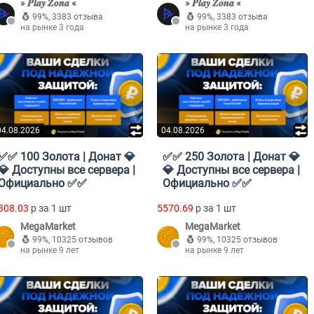
» 𝑷𝒍𝒂𝒚 𝒁𝒐𝒏𝒂 «
» 𝑷𝒍𝒂𝒚 𝒁𝒐𝒏𝒂 «
99%
,
3383 отзыва
99%
,
3383 отзыва
на рынке 3 года
на рынке 3 года
04.08.2026
04.08.2026
✅✅ 100 Золота | Донат 💎
✅✅ 250 Золота | Донат 💎
💎 Доступны все сервера |
💎 Доступны все сервера |
Официально ✅✅
Официально ✅✅
308.03
p за 1 шт
5570.69
p за 1 шт
MegaMarket
MegaMarket
99%
,
10325 отзывов
99%
,
10325 отзывов
на рынке 9 лет
на рынке 9 лет