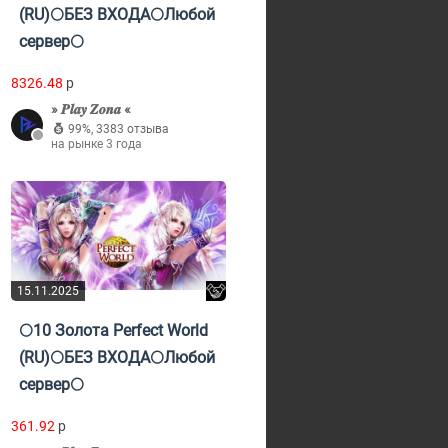
(RU)🌕БЕЗ ВХОДА🌕Любой
сервер🌕
8326.48
p
» 𝑷𝒍𝒂𝒚 𝒁𝒐𝒏𝒂 «
99%
,
3383 отзыва
на рынке 3 года
15.11.2025
🌕10 Золота Perfect World
(RU)🌕БЕЗ ВХОДА🌕Любой
сервер🌕
361.92
p