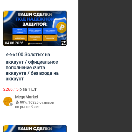
04.08.2026
⭐️⭐️⭐️100 Золотых на
аккаунт / официальное
пополнение счета
аккаунта / без входа на
аккаунт
2266.15
p за 1 шт
MegaMarket
99%
,
10325 отзывов
на рынке 9 лет