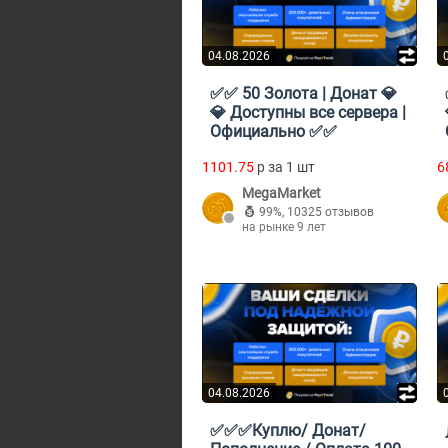
04.08.2026
✅✅ 50 Золота | Донат 💎
💎 Доступны все сервера |
Официально ✅✅
1101.75
p за 1 шт
6
MegaMarket
99%
,
10325 отзывов
на рынке 9 лет
04.08.2026
✅✅✅Куплю/ Донат/