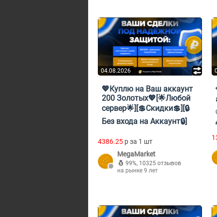
04.08.2026
💖Куплю на Ваш аккаунт
200 Золотых💖[🌟Любой
сервер🌟][💲Скидки💲][🔒
Без входа на Аккаунт🔒]
1
4386.25
p за 1 шт
MegaMarket
99%
,
10325 отзывов
на рынке 9 лет