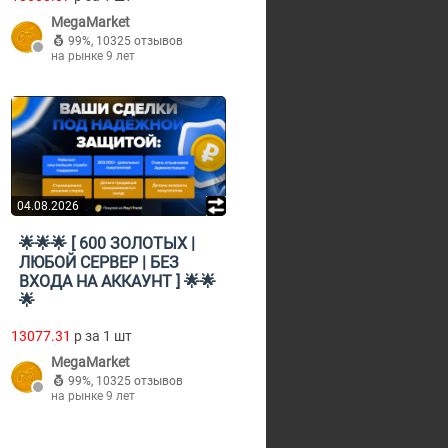
MegaMarket
99%
,
10325 отзывов
на рынке 9 лет
04.08.2026
🌟🌟🌟 [ 600 ЗОЛОТЫХ |
ЛЮБОЙ СЕРВЕР | БЕЗ
ВХОДА НА АККАУНТ ] 🌟🌟
🌟
13077.31
p за 1 шт
MegaMarket
99%
,
10325 отзывов
на рынке 9 лет