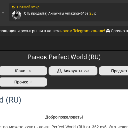
Прямой эфир
ь
QTE
продал(а)
Аккаунты Amazing-RP
за
25
p
QTE
продал(а)
Аккаунты Amazing-RP
за
55
p
площадки и розыгрыши в нашем
новом Telegram-канале!
👻 Срочно 
QTE
продал(а)
Аккаунты Amazing-RP
за
20
p
QTE
продал(а)
Аккаунты Online RP (Mobile)
за
45
p
Рынок Perfect World (RU)
QTE
продал(а)
Аккаунты Amazing-RP
за
20
p
Юани
Аккаунты
Предме
18
273
QTE
продал(а)
Аккаунты Black Russia RP (Mobi...
за
111
p
Прочее
9
QTE
продал(а)
Аккаунты Amazing-RP
за
179
p
d (RU)
QTE
продал(а)
Аккаунты Amazing-RP
за
111
p
Добро пожаловать!
тро можете купить донат Perfect World (RU) от 362 руб. Это недор