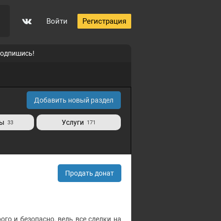
Войти
Регистрация
подпишись!
Добавить новый раздел
ты
Услуги
33
171
Продать донат
ого и безопасно, ведь все сделки на