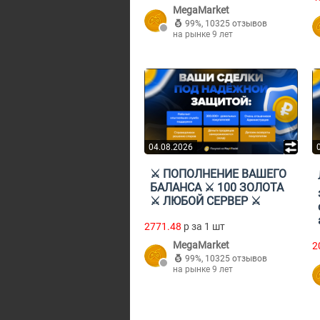
MegaMarket
99%
,
10325 отзывов
на рынке 9 лет
04.08.2026
⚔️ ПОПОЛНЕНИЕ ВАШЕГО
БАЛАНСА ⚔️ 100 ЗОЛОТА
⚔️ ЛЮБОЙ СЕРВЕР ⚔️
2771.48
p за 1 шт
MegaMarket
2
99%
,
10325 отзывов
на рынке 9 лет