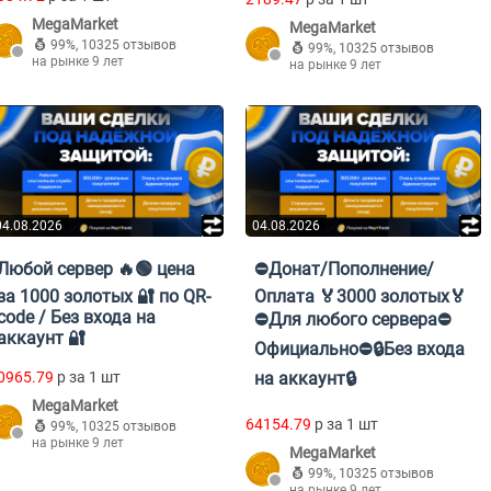
MegaMarket
MegaMarket
99%
,
10325 отзывов
99%
,
10325 отзывов
на рынке 9 лет
на рынке 9 лет
04.08.2026
04.08.2026
Любой сервер 🔥🟢 цена
⛔Донат/Пополнение/
за 1000 золотых 🔐 по QR-
Оплата 🏅3000 золотых🏅
code / Без входа на
⛔Для любого сервера⛔
аккаунт 🔐
Официально⛔🔒Без входа
0965.79
p за 1 шт
на аккаунт🔒
MegaMarket
64154.79
p за 1 шт
99%
,
10325 отзывов
на рынке 9 лет
MegaMarket
99%
,
10325 отзывов
на рынке 9 лет