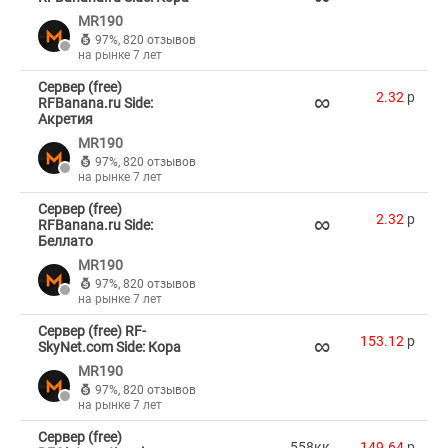
MR190
97%
,
820 отзывов
на рынке 7 лет
Сервер (free)
∞
2.32
p
RFBanana.ru Side:
Акретия
MR190
97%
,
820 отзывов
на рынке 7 лет
Сервер (free)
∞
2.32
p
RFBanana.ru Side:
Беллато
MR190
97%
,
820 отзывов
на рынке 7 лет
Сервер (free) RF-
∞
153.12
p
SkyNet.com Side: Кора
MR190
97%
,
820 отзывов
на рынке 7 лет
Сервер (free)
558кк
149.64
p