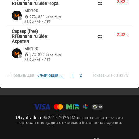
∞
2.32
p
RFBanana.ru Side: Кора
MR190
97%
,
820 отзывов
на рынке 7 лет
Сервер (free)
∞
2.32
p
RFBanana.ru Side:
Акретия
MR190
97%
,
820 отзывов
на рынке 7 лет
← Предыдущая
Следующая →
1
2
Показаны 1-60 из 75
Playntrade.ru
© 2015-2026 | Многопользовательская
торговая площадка с системой безопасной сделки.