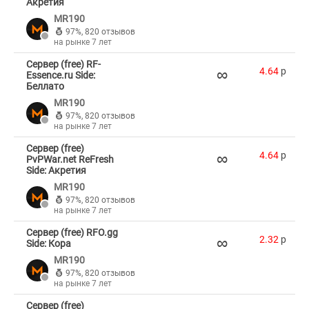
Акретия
MR190
97%
,
820 отзывов
на рынке 7 лет
Сервер (free) RF-
∞
4.64
p
Essence.ru Side:
Беллато
MR190
97%
,
820 отзывов
на рынке 7 лет
Сервер (free)
∞
4.64
p
PvPWar.net ReFresh
Side: Акретия
MR190
97%
,
820 отзывов
на рынке 7 лет
Сервер (free) RFO.gg
∞
2.32
p
Side: Кора
MR190
97%
,
820 отзывов
на рынке 7 лет
Сервер (free)