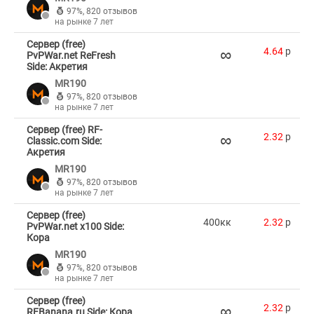
97%
,
820 отзывов
на рынке 7 лет
Сервер (free)
∞
4.64
p
PvPWar.net ReFresh
Side: Акретия
MR190
97%
,
820 отзывов
на рынке 7 лет
Сервер (free) RF-
∞
2.32
p
Classic.com Side:
Акретия
MR190
97%
,
820 отзывов
на рынке 7 лет
Сервер (free)
400кк
2.32
p
PvPWar.net x100 Side:
Кора
MR190
97%
,
820 отзывов
на рынке 7 лет
Сервер (free)
∞
2.32
p
RFBanana.ru Side: Кора