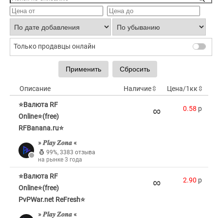
Только продавцы онлайн
Описание
Наличие
⇳
Цена/1кк
⇳
⭐Валюта RF
∞
0.58
p
Online⭐(free)
RFBanana.ru⭐
» 𝑷𝒍𝒂𝒚 𝒁𝒐𝒏𝒂 «
99%
,
3383 отзыва
на рынке 3 года
⭐Валюта RF
∞
2.90
p
Online⭐(free)
PvPWar.net ReFresh⭐
» 𝑷𝒍𝒂𝒚 𝒁𝒐𝒏𝒂 «