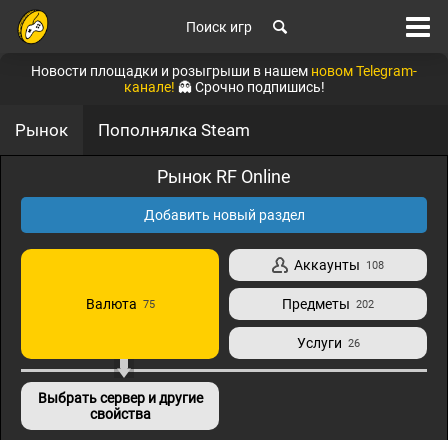
Поиск игр
Новости площадки и розыгрыши в нашем
новом Telegram-
канале!
👻 Срочно подпишись!
Рынок
Пополнялка Steam
Рынок RF Online
Добавить новый раздел
Аккаунты
108
Валюта
Предметы
75
202
Услуги
26
Выбрать сервер и другие
свойства