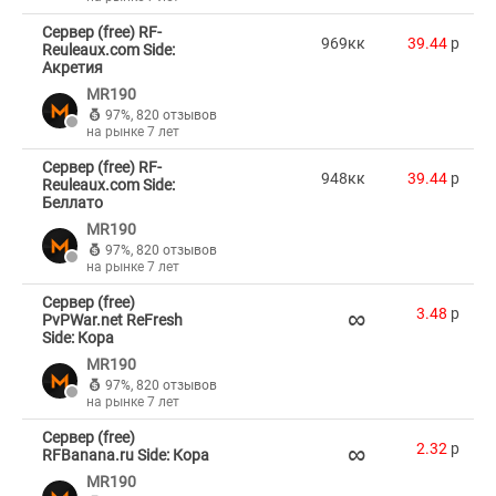
Сервер (free) RF-
969кк
39.44
p
Reuleaux.com Side:
Акретия
MR190
97%
,
820 отзывов
на рынке 7 лет
Сервер (free) RF-
948кк
39.44
p
Reuleaux.com Side:
Беллато
MR190
97%
,
820 отзывов
на рынке 7 лет
Сервер (free)
∞
3.48
p
PvPWar.net ReFresh
Side: Кора
MR190
97%
,
820 отзывов
на рынке 7 лет
Сервер (free)
∞
2.32
p
RFBanana.ru Side: Кора
MR190