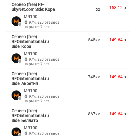
Сервер (free) RF-
∞
153.12
p
SkyNet.com Side: Кора
MR190
97%
,
820 отзывов
на рынке 7 лет
Сервер (free)
548кк
149.64
p
RFOinternational.ru
Side: Кора
MR190
97%
,
820 отзывов
на рынке 7 лет
Сервер (free)
745кк
149.64
p
RFOinternational.ru
Side: Акретия
MR190
97%
,
820 отзывов
на рынке 7 лет
Сервер (free)
867кк
149.64
p
RFOinternational.ru
Side: Беллато
MR190
97%
,
820 отзывов