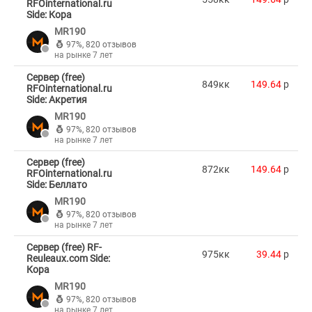
RFOinternational.ru
Side: Кора
MR190
97%
,
820 отзывов
на рынке 7 лет
Сервер (free)
849кк
149.64
p
RFOinternational.ru
Side: Акретия
MR190
97%
,
820 отзывов
на рынке 7 лет
Сервер (free)
872кк
149.64
p
RFOinternational.ru
Side: Беллато
MR190
97%
,
820 отзывов
на рынке 7 лет
Сервер (free) RF-
975кк
39.44
p
Reuleaux.com Side:
Кора
MR190
97%
,
820 отзывов
на рынке 7 лет