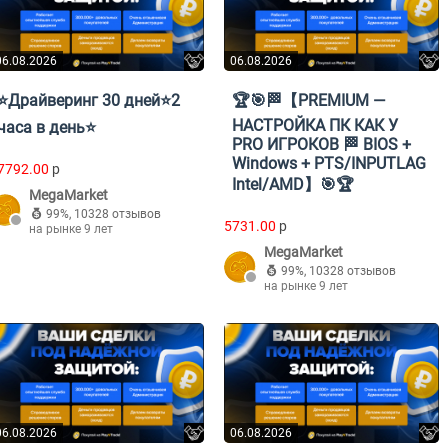
06.08.2026
06.08.2026
⭐Драйверинг 30 дней⭐2
🏆🎯🏁【PREMIUM —
НАСТРОЙКА ПК КАК У
часа в день⭐
PRO ИГРОКОВ 🏁 BIOS +
Windows + PTS/INPUTLAG
7792.00
p
Intel/AMD】🎯🏆
MegaMarket
99%
,
10328 отзывов
5731.00
p
на рынке 9 лет
MegaMarket
99%
,
10328 отзывов
на рынке 9 лет
06.08.2026
06.08.2026