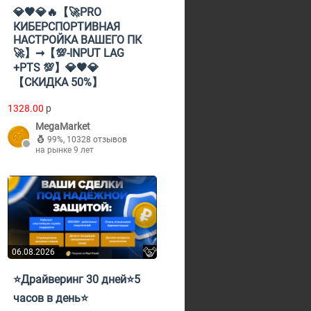
💎🖤💎🔥【🚀PRO
КИБЕРСПОРТИВНАЯ
НАСТРОЙКА ВАШЕГО ПК
🚀】➞【💯-INPUT LAG
+PTS 💯】💎🖤💎
【СКИДКА 50%】
1328.00
p
MegaMarket
99%
,
10328 отзывов
на рынке 9 лет
06.08.2026
⭐Драйверинг 30 дней⭐5
часов в день⭐