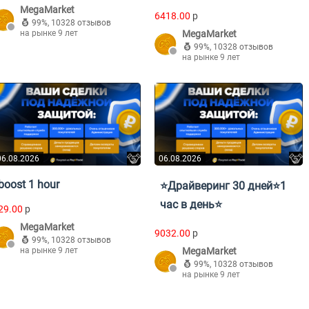
MegaMarket
6418.00
p
99%
,
10328 отзывов
на рынке 9 лет
MegaMarket
99%
,
10328 отзывов
на рынке 9 лет
06.08.2026
06.08.2026
boost 1 hour
⭐Драйверинг 30 дней⭐1
час в день⭐
29.00
p
MegaMarket
9032.00
p
99%
,
10328 отзывов
на рынке 9 лет
MegaMarket
99%
,
10328 отзывов
на рынке 9 лет