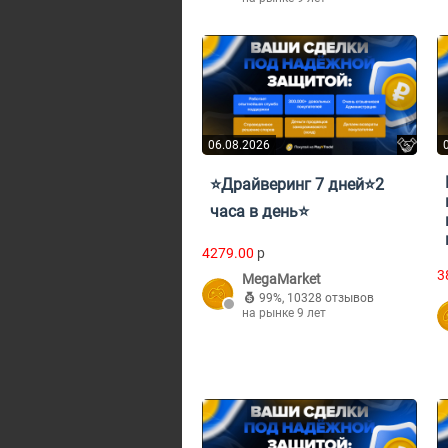
06.08.2026
⭐Драйверинг 7 дней⭐2
часа в день⭐
4279.00
p
3
MegaMarket
99%
,
10328 отзывов
на рынке 9 лет