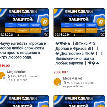
06.08.2026
06.08.2026
Научу нагибать игроков и
💎🖤💎🔥【🚀Фикс PTS
мобов любой сложности
Дропов и Фризов 🚀】【
или просто введение в
💎 Диагностика ПК 💎 】【
игру любого рода.
Выявление и очистка
любых вирусов 】🖤💎🔥
849.00
p
MegaMarket
2386.00
p
99%
,
10328 отзывов
MegaMarket
на рынке 9 лет
99%
,
10328 отзывов
на рынке 9 лет