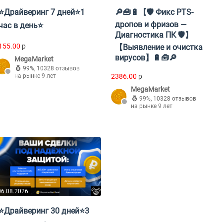
⭐Драйверинг 7 дней⭐1
🔎🧰🔋【🛡️ Фикс PTS-
дропов и фризов —
час в день⭐
Диагностика ПК 🛡️】
155.00
p
【Выявление и очистка
вирусов】🔋🧰🔎
MegaMarket
99%
,
10328 отзывов
на рынке 9 лет
2386.00
p
MegaMarket
99%
,
10328 отзывов
на рынке 9 лет
06.08.2026
⭐Драйверинг 30 дней⭐3