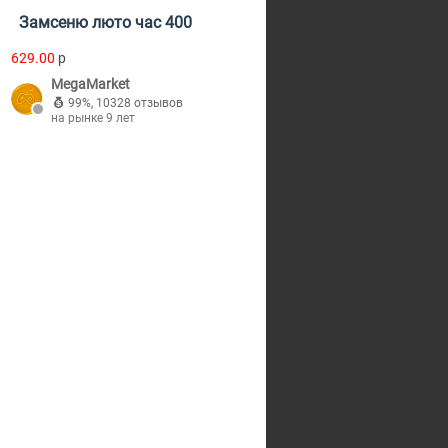
Замсеню люто час 400
629.00
p
MegaMarket
99%
,
10328 отзывов
на рынке 9 лет