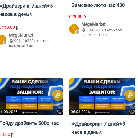
Замсеню люто час 400
⭐Драйверинг 7 дней⭐5
часов в день⭐
629.00
p
MegaMarket
0458.00
p
99%
,
10328 отзывов
MegaMarket
на рынке 9 лет
99%
,
10328 отзывов
на рынке 9 лет
06.08.2026
06.08.2026
Пойду драйвить 500р час
⭐Драйверинг 7 дней⭐3
часа в день⭐
08.00
p