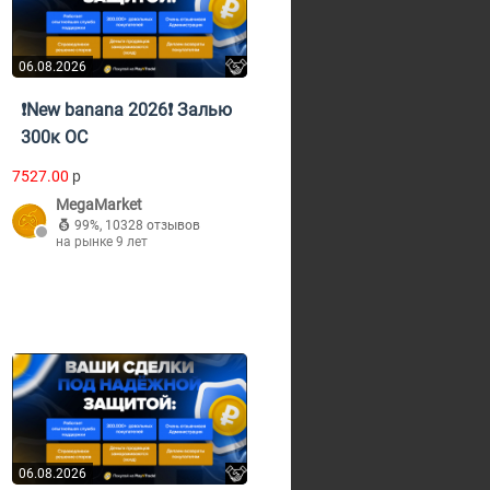
06.08.2026
❗New banana 2026❗ Залью
300к ОС
7527.00
p
MegaMarket
99%
,
10328 отзывов
на рынке 9 лет
06.08.2026