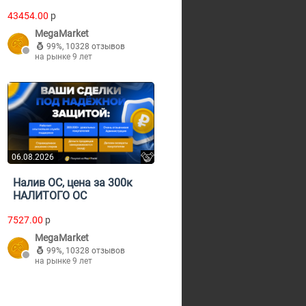
43454.00
p
MegaMarket
99%
,
10328 отзывов
на рынке 9 лет
06.08.2026
Налив ОС, цена за 300к
НАЛИТОГО ОС
7527.00
p
MegaMarket
99%
,
10328 отзывов
на рынке 9 лет