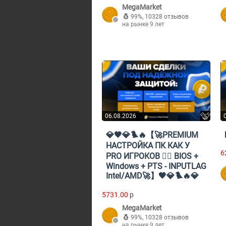
MegaMarket
99%
,
10328 отзывов
на рынке 9 лет
06.08.2026
💎🖤💎🐦‍🔥【🚀PREMIUM
НАСТРОЙКА ПК КАК У
6
PRO ИГРОКОВ 🐦‍🔥 BIOS +
Windows + PTS - INPUTLAG
Intel/AMD🚀】🖤💎🐦‍🔥💎
5731.00
p
MegaMarket
99%
,
10328 отзывов
на рынке 9 лет