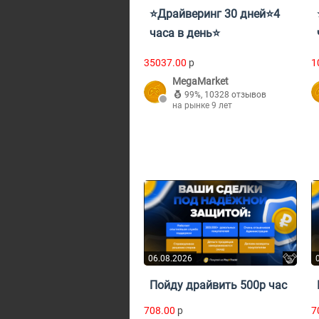
⭐Драйверинг 30 дней⭐4
часа в день⭐
35037.00
p
1
MegaMarket
99%
,
10328 отзывов
на рынке 9 лет
06.08.2026
Пойду драйвить 500р час
708.00
p
7