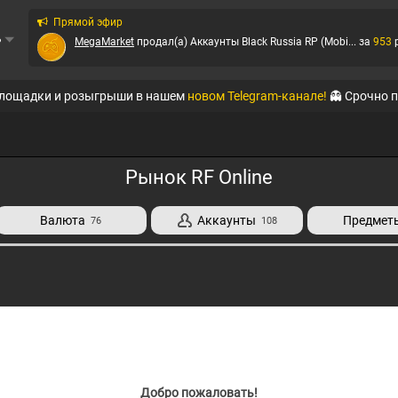
Прямой эфир
ь
MegaMarket
продал(а)
Аккаунты Black Russia RP (Mobi...
за
953
QTE
продал(а)
Аккаунты Amazing-RP
за
49
p
площадки и розыгрыши в нашем
новом Telegram-канале!
👻 Срочно 
QTE
продал(а)
Аккаунты Online RP (Mobile)
за
66
p
QTE
продал(а)
Аккаунты Online RP (Mobile)
за
66
p
Рынок RF Online
QTE
продал(а)
Аккаунты Arizona-RP
за
10
p
Валюта
Аккаунты
Предмет
76
108
QTE
продал(а)
Аккаунты Arizona-RP
за
8
p
QTE
продал(а)
Аккаунты Online RP (Mobile)
за
55
p
QTE
продал(а)
Аккаунты Amazing-RP
за
15
p
Добро пожаловать!