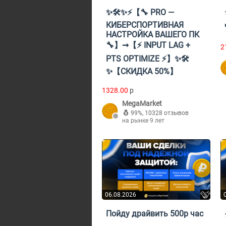
✨🛠️✨⚡【🔧 PRO —
КИБЕРСПОРТИВНАЯ
НАСТРОЙКА ВАШЕГО ПК
🔧】➞【⚡ INPUT LAG +
2
PTS OPTIMIZE ⚡】✨🛠️
✨【СКИДКА 50%】
1328.00
p
MegaMarket
99%
,
10328 отзывов
на рынке 9 лет
06.08.2026
Пойду драйвить 500р час