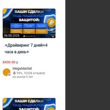
06.08.2026
⭐Драйверинг 7 дней⭐4
часа в день⭐
8430.00
p
MegaMarket
99%
,
10328 отзывов
на рынке 9 лет