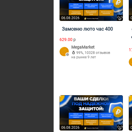
06.08.2026
Замсеню люто час 400
629.00
p
MegaMarket
1
99%
,
10328 отзывов
на рынке 9 лет
06.08.2026