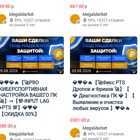
34.00
p
667.00
p
MegaMarket
MegaMarket
99%
,
10327 отзывов
99%
,
10327 отзывов
на рынке 9 лет
на рынке 9 лет
05.08.2026
05.08.2026
💎🖤💎🔥【🚀PRO
💎🖤💎🔥【🚀Фикс PTS
КИБЕРСПОРТИВНАЯ
Дропов и Фризов 🚀】【
НАСТРОЙКА ВАШЕГО ПК
💎 Диагностика ПК 💎 】【
🚀】➞【💯-INPUT LAG
Выявление и очистка
+PTS 💯】💎🖤💎
любых вирусов 】🖤💎🔥
【СКИДКА 50%】
2301.00
p
280.00
p
MegaMarket
MegaMarket
99%
,
10327 отзывов
на рынке 9 лет