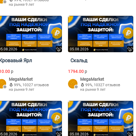
99%
,
10327 отзывов
на рынке 9 лет
05.08.2026
05.08.2026
Кровавый Ярл
Скальд
10.00
p
1794.00
p
MegaMarket
MegaMarket
99%
,
10327 отзывов
99%
,
10327 отзывов
на рынке 9 лет
на рынке 9 лет
05.08.2026
05.08.2026