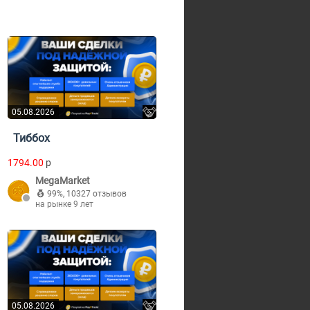
05.08.2026
Тиббох
1794.00
p
MegaMarket
99%
,
10327 отзывов
на рынке 9 лет
05.08.2026