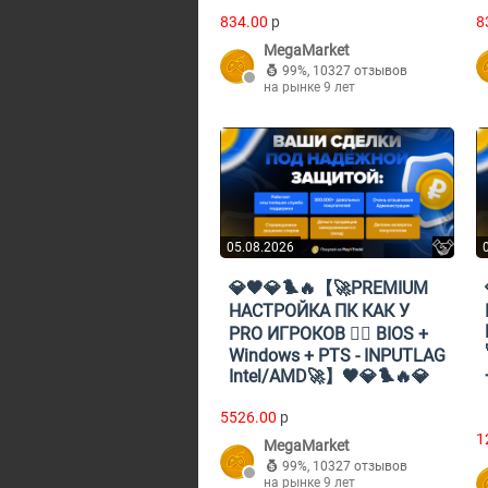
834.00
p
8
MegaMarket
99%
,
10327 отзывов
на рынке 9 лет
05.08.2026
💎🖤💎🐦‍🔥【🚀PREMIUM
НАСТРОЙКА ПК КАК У
PRO ИГРОКОВ 🐦‍🔥 BIOS +
Windows + PTS - INPUTLAG
Intel/AMD🚀】🖤💎🐦‍🔥💎
5526.00
p
1
MegaMarket
99%
,
10327 отзывов
на рынке 9 лет