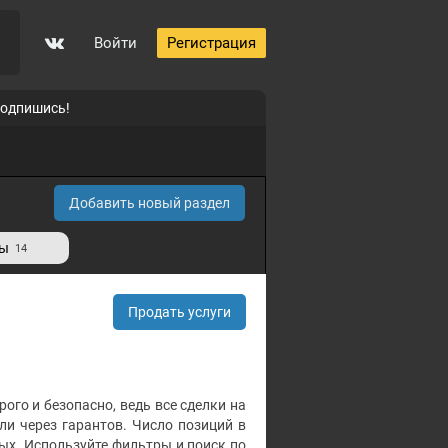
Войти
Регистрация
подпишись!
Добавить новый раздел
ты
14
Продать услуги
рого и безопасно, ведь все сделки на
и через гарантов. Число позиций в
ых. Используйте фильтры и поиск по