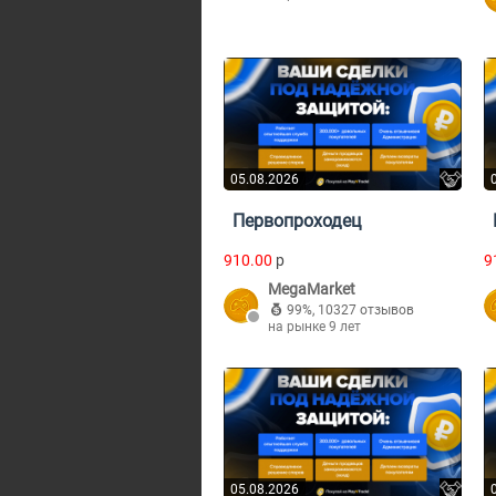
05.08.2026
Первопроходец
910.00
p
9
MegaMarket
99%
,
10327 отзывов
на рынке 9 лет
05.08.2026