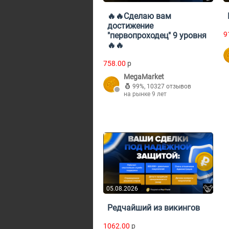
🔥🔥Сделаю вам
достижение
9
"первопроходец" 9 уровня
🔥🔥
758.00
p
MegaMarket
99%
,
10327 отзывов
на рынке 9 лет
05.08.2026
Редчайший из викингов
1062.00
p