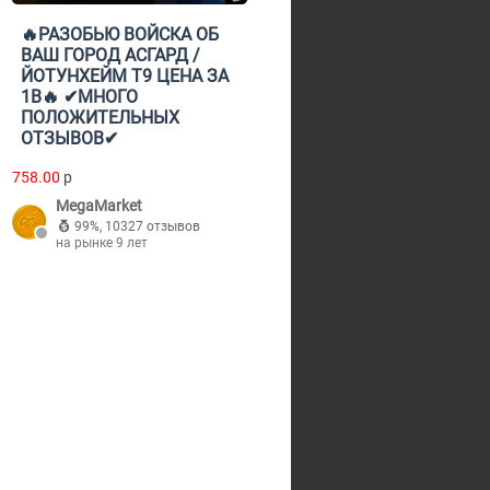
🔥РАЗОБЬЮ ВОЙСКА ОБ
ВАШ ГОРОД АСГАРД /
ЙОТУНХЕЙМ Т9 ЦЕНА ЗА
1В🔥 ✔МНОГО
ПОЛОЖИТЕЛЬНЫХ
ОТЗЫВОВ✔
758.00
p
MegaMarket
99%
,
10327 отзывов
на рынке 9 лет