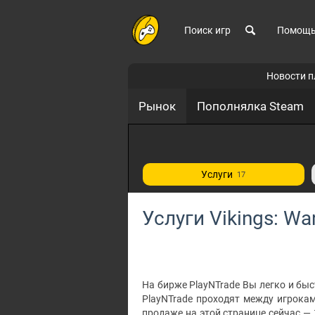
Поиск игр
Помощ
Новости 
Рынок
Пополнялка Steam
Услуги
17
Услуги Vikings: War
На бирже PlayNTrade Вы легко и быст
PlayNTrade проходят между игрока
продаже на этой странице сейчас —