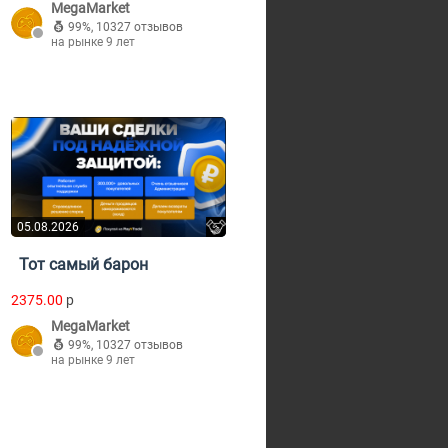
MegaMarket
99%
,
10327 отзывов
на рынке 9 лет
05.08.2026
Тот самый барон
2375.00
p
MegaMarket
99%
,
10327 отзывов
на рынке 9 лет