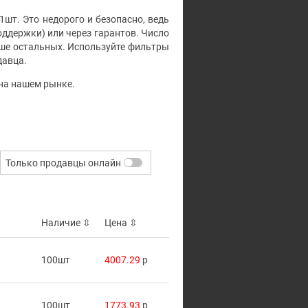
1шт. Это недорого и безопасно, ведь
ддержки) или через гарантов. Число
ыше остальных. Используйте фильтры
давца.
 на нашем рынке.
Только продавцы онлайн
Наличие
⇳
Цена
⇳
100шт
4007.29
p
100шт
1773.93
p