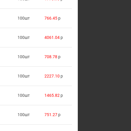
100шт
766.45
p
100шт
4061.04
p
100шт
708.78
p
100шт
2227.10
p
100шт
1465.82
p
100шт
751.27
p