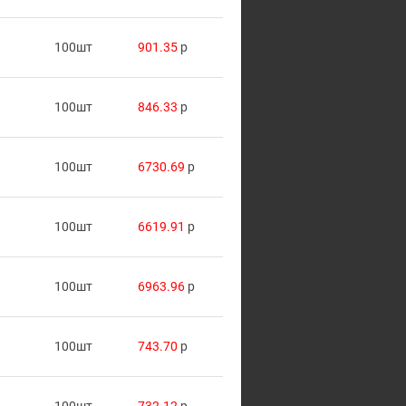
100шт
901.35
p
100шт
846.33
p
100шт
6730.69
p
100шт
6619.91
p
100шт
6963.96
p
100шт
743.70
p