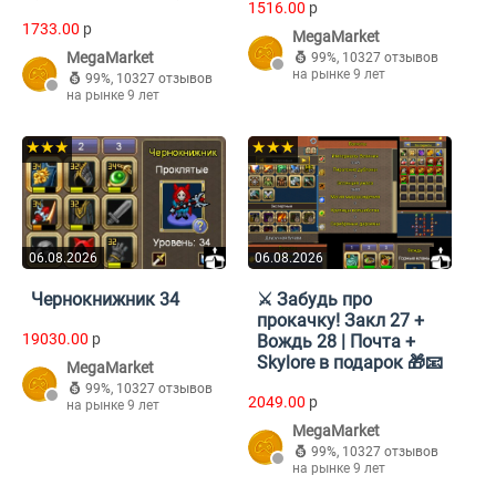
1516.00
p
1733.00
p
MegaMarket
MegaMarket
99%
,
10327 отзывов
на рынке 9 лет
99%
,
10327 отзывов
на рынке 9 лет
★★★
★★★
06.08.2026
06.08.2026
Чернокнижник 34
⚔️ Забудь про
прокачку! Закл 27 +
19030.00
p
Вождь 28 | Почта +
Skylore в подарок 🎁📧
MegaMarket
99%
,
10327 отзывов
2049.00
p
на рынке 9 лет
MegaMarket
99%
,
10327 отзывов
на рынке 9 лет