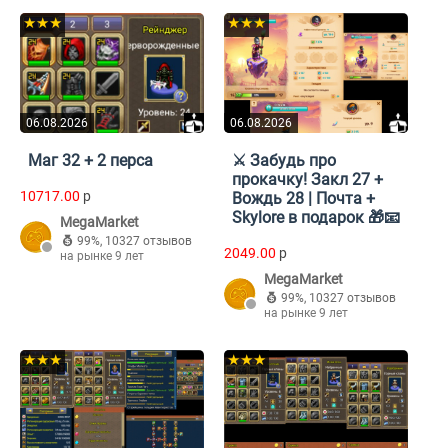
★★★
★★★
06.08.2026
06.08.2026
Маг 32 + 2 перса
⚔️ Забудь про
прокачку! Закл 27 +
10717.00
p
Вождь 28 | Почта +
Skylore в подарок 🎁📧
MegaMarket
99%
,
10327 отзывов
2049.00
p
на рынке 9 лет
MegaMarket
99%
,
10327 отзывов
на рынке 9 лет
★★★
★★★