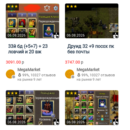
★★★
★★★
06.08.2026
06.08.2026
33й бд (+5+7) + 23
Друид 32 +9 посох пк
ловчий и 20 вж
без почты
3091.00
p
3747.00
p
MegaMarket
MegaMarket
99%
,
10327 отзывов
99%
,
10327 отзывов
на рынке 9 лет
на рынке 9 лет
★★★
★★★
06.08.2026
06.08.2026