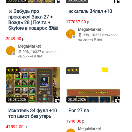
06.08.2026
06.08.2026
⚔️ Забудь про
искатель 34лвл +10
прокачку! Закл 27 +
177067.00
p
Вождь 28 | Почта +
Skylore в подарок 🎁📧
MegaMarket
99%
,
10327 отзывов
2049.00
p
на рынке 9 лет
MegaMarket
99%
,
10327 отзывов
на рынке 9 лет
★★★
★★★
08.08.2026
08.08.2026
Искатель 34 фулл +10
Рог 27 лв
топ шмот без утерь
1946.00
p
47592.00
p
MegaMarket