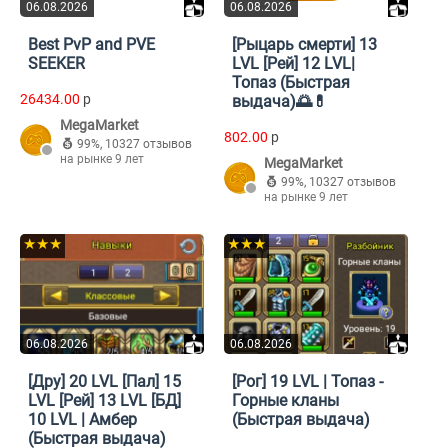
06.08.2026
06.08.2026
Best PvP and PVE
[Рыцарь смерти] 13
SEEKER
LVL [Рей] 12 LVL|
Топаз (Быстрая
26434.00
p
выдача)🌅💊
MegaMarket
802.00
p
99%
,
10327 отзывов
на рынке 9 лет
MegaMarket
99%
,
10327 отзывов
на рынке 9 лет
★★★
★★★
06.08.2026
06.08.2026
[Дру] 20 LVL [Пал] 15
[Рог] 19 LVL | Топаз -
LVL [Рей] 13 LVL [БД]
Горные кланы
10 LVL | Амбер
(Быстрая выдача)
(Быстрая выдача)