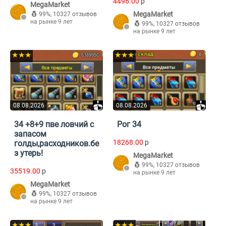
4496.00
p
MegaMarket
MegaMarket
99%
,
10327 отзывов
на рынке 9 лет
99%
,
10327 отзывов
на рынке 9 лет
★★★
★★★
08.08.2026
08.08.2026
34 +8+9 пве ловчий с
Рог 34
запасом
18268.00
p
голды,расходников.бе
з утерь!
MegaMarket
99%
,
10327 отзывов
35519.00
p
на рынке 9 лет
MegaMarket
99%
,
10327 отзывов
на рынке 9 лет
★★★
★★★