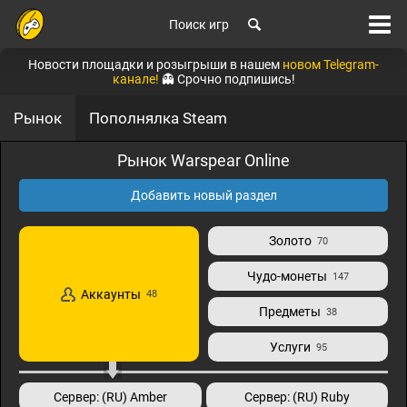
Поиск игр
Новости площадки и розыгрыши в нашем
новом Telegram-
канале!
👻 Срочно подпишись!
Рынок
Пополнялка Steam
Рынок Warspear Online
Добавить новый раздел
Золото
70
Чудо-монеты
147
Аккаунты
48
Предметы
38
Услуги
95
Сервер: (RU) Amber
Сервер: (RU) Ruby