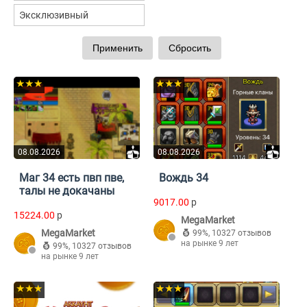
Эксклюзивный
★★★
★★★
08.08.2026
08.08.2026
Маг 34 есть пвп пве,
Вождь 34
талы не докачаны
9017.00
p
15224.00
p
MegaMarket
MegaMarket
99%
,
10327 отзывов
на рынке 9 лет
99%
,
10327 отзывов
на рынке 9 лет
★★★
★★★