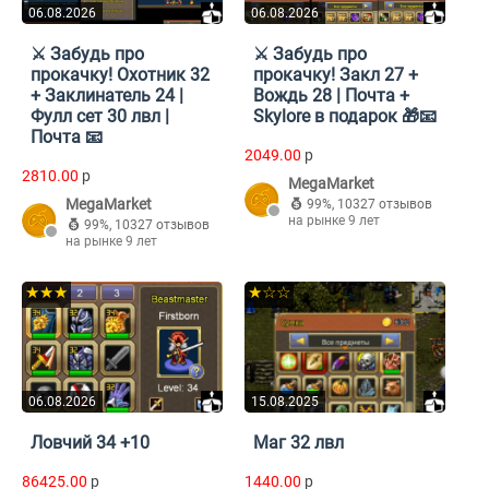
06.08.2026
06.08.2026
⚔️ Забудь про
⚔️ Забудь про
прокачку! Охотник 32
прокачку! Закл 27 +
+ Заклинатель 24 |
Вождь 28 | Почта +
Фулл сет 30 лвл |
Skylore в подарок 🎁📧
Почта 📧
2049.00
p
2810.00
p
MegaMarket
MegaMarket
99%
,
10327 отзывов
на рынке 9 лет
99%
,
10327 отзывов
на рынке 9 лет
★★★
★☆☆
06.08.2026
15.08.2025
Ловчий 34 +10
Маг 32 лвл
86425.00
p
1440.00
p