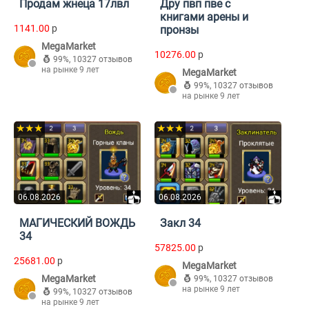
Продам жнеца 17лвл
Дру пвп пве с
книгами арены и
1141.00
p
пронзы
MegaMarket
10276.00
p
99%
,
10327 отзывов
на рынке 9 лет
MegaMarket
99%
,
10327 отзывов
на рынке 9 лет
★★★
★★★
06.08.2026
06.08.2026
МАГИЧЕСКИЙ ВОЖДЬ
Закл 34
34
57825.00
p
25681.00
p
MegaMarket
MegaMarket
99%
,
10327 отзывов
на рынке 9 лет
99%
,
10327 отзывов
на рынке 9 лет