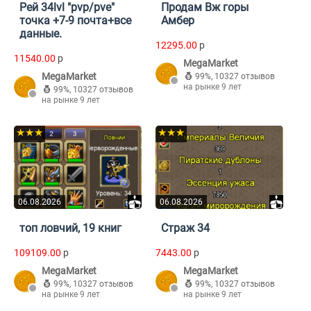
Рей 34lvl "pvp/pve"
Продам Вж горы
точка +7-9 почта+все
Амбер
данные.
12295.00
p
11540.00
p
MegaMarket
MegaMarket
99%
,
10327 отзывов
на рынке 9 лет
99%
,
10327 отзывов
на рынке 9 лет
★★★
★★★
06.08.2026
06.08.2026
топ ловчий, 19 книг
Страж 34
109109.00
p
7443.00
p
MegaMarket
MegaMarket
99%
,
10327 отзывов
99%
,
10327 отзывов
на рынке 9 лет
на рынке 9 лет