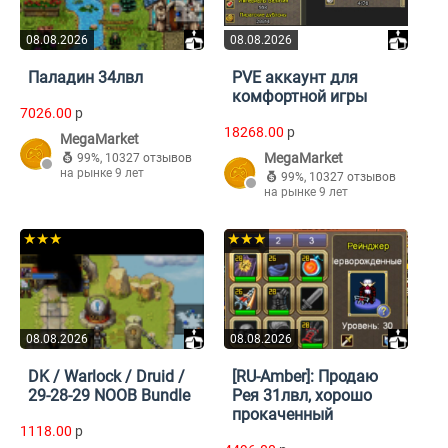
08.08.2026
08.08.2026
Паладин 34лвл
PVE аккаунт для
комфортной игры
7026.00
p
18268.00
p
MegaMarket
MegaMarket
99%
,
10327 отзывов
на рынке 9 лет
99%
,
10327 отзывов
на рынке 9 лет
★★★
★★★
08.08.2026
08.08.2026
DK / Warlock / Druid /
[RU-Amber]: Продаю
29-28-29 NOOB Bundle
Рея 31лвл, хорошо
прокаченный
1118.00
p