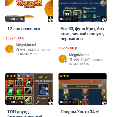
06.08.2026
06.08.2026
12 лвл персонаж
Рог 33, фулл Крит, без
книг, личный аккаунт,
15224.00
p
первых хоз
MegaMarket
15224.00
p
99%
,
10327 отзывов
на рынке 9 лет
MegaMarket
99%
,
10327 отзывов
на рынке 9 лет
★★★
★★★
06.08.2026
06.08.2026
ТОП друид
Продам Ханта 34 ✅
(исключительный