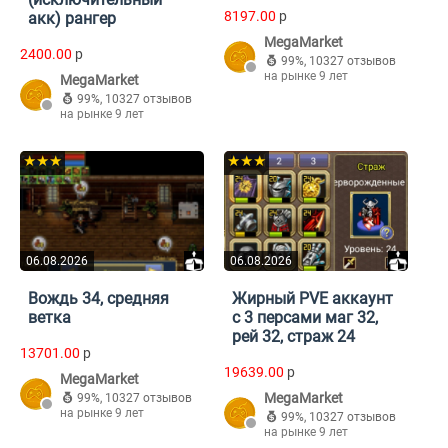
8197.00
p
акк) рангер
MegaMarket
2400.00
p
99%
,
10327 отзывов
на рынке 9 лет
MegaMarket
99%
,
10327 отзывов
на рынке 9 лет
★★★
★★★
06.08.2026
06.08.2026
Вождь 34, средняя
Жирный PVE аккаунт
ветка
с 3 персами маг 32,
рей 32, страж 24
13701.00
p
19639.00
p
MegaMarket
MegaMarket
99%
,
10327 отзывов
на рынке 9 лет
99%
,
10327 отзывов
на рынке 9 лет