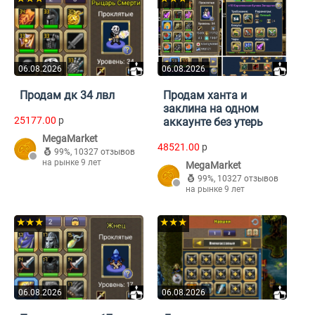
06.08.2026
06.08.2026
Продам дк 34 лвл
Продам ханта и
заклина на одном
25177.00
p
аккаунте без утерь
MegaMarket
48521.00
p
99%
,
10327 отзывов
на рынке 9 лет
MegaMarket
99%
,
10327 отзывов
на рынке 9 лет
★★★
★★★
06.08.2026
06.08.2026