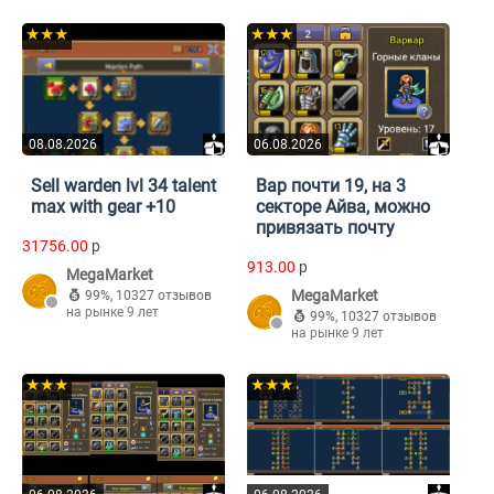
★★★
★★★
08.08.2026
06.08.2026
Sell warden lvl 34 talent
Вар почти 19, на 3
max with gear +10
секторе Айва, можно
привязать почту
31756.00
p
913.00
p
MegaMarket
MegaMarket
99%
,
10327 отзывов
на рынке 9 лет
99%
,
10327 отзывов
на рынке 9 лет
★★★
★★★