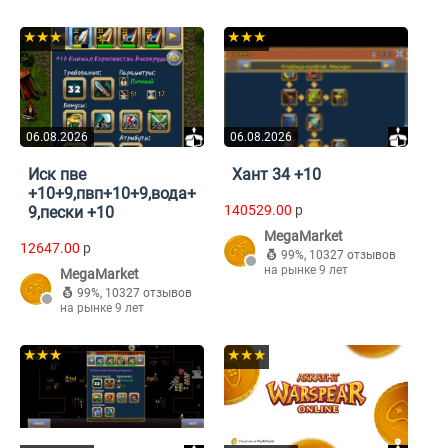
★★★
★★★
06.08.2026
06.08.2026
Иск пве
Хант 34 +10
+10+9,пвп+10+9,вода+
140529.00
p
9,пески +10
MegaMarket
12647.00
p
99%
,
10327 отзывов
на рынке 9 лет
MegaMarket
99%
,
10327 отзывов
на рынке 9 лет
★★★
★★★