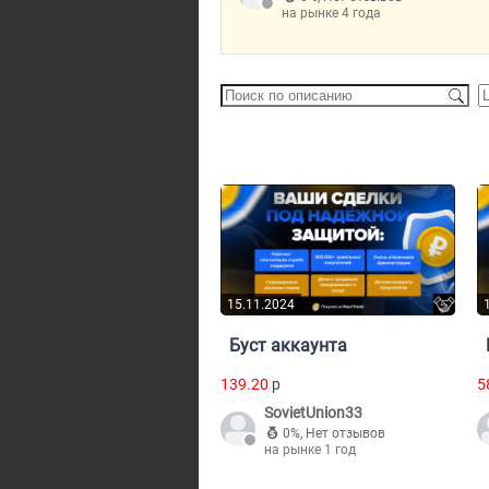
на рынке 4 года
15.11.2024
Буст аккаунта
139.20
p
5
SovietUnion33
0%
,
Нет отзывов
на рынке 1 год