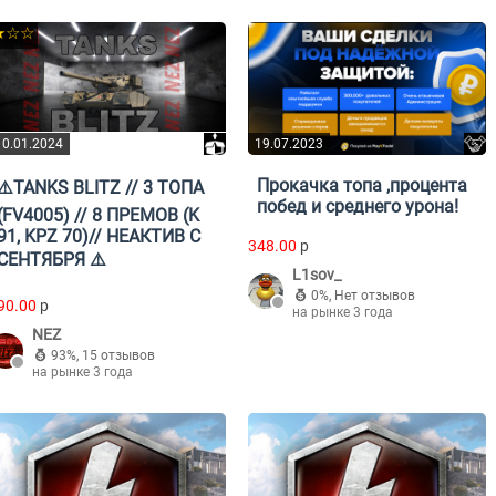
★☆☆
10.01.2024
19.07.2023
Прокачка топа ,процента
⚠️TANKS BLITZ // 3 ТОПА
побед и среднего урона!
(FV4005) // 8 ПРЕМОВ (K
91, KPZ 70)// НЕАКТИВ С
348.00
p
СЕНТЯБРЯ ⚠️
L1sov_
0%
,
Нет отзывов
90.00
p
на рынке 3 года
NEZ
93%
,
15 отзывов
на рынке 3 года