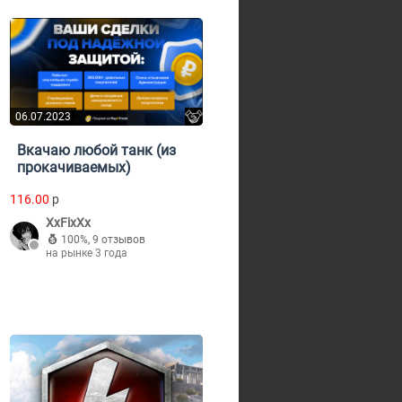
06.07.2023
Вкачаю любой танк (из
прокачиваемых)
116.00
p
XxFixXx
100%
,
9 отзывов
на рынке 3 года