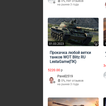
0%
,
Нет отзывов
на рынке 3 года
01.03.2023
Прокачка любой ветки
танков WOT Blitz RU
LestaGame(ПК)
3
5220.00
p
Pavel2519
0%
,
Нет отзывов
на рынке 3 года