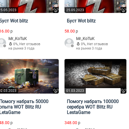
25.05.2023
25.05.2023
Буст Wot blitz
Буст Wot blitz
16.00
p
58.00
p
Mr_KoTuK
Mr_KoTuK
0%
,
Нет отзывов
0%
,
Нет отзывов
на рынке 3 года
на рынке 3 года
02.03.2023
01.03.2023
Помогу набрать 50000
Помогу набрать 100000
опыта WOT Blitz RU
серебра WOT Blitz RU
LetaGame
LestaGame
48.00
p
348.00
p