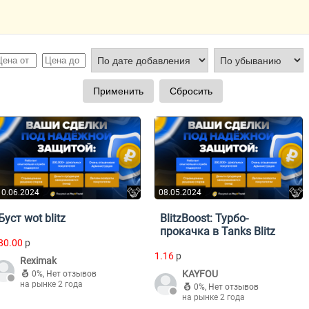
10.06.2024
08.05.2024
Буст wot blitz
BlitzBoost: Турбо-
прокачка в Tanks Blitz
80.00
p
1.16
p
Reximak
KAYFOU
0%
,
Нет отзывов
на рынке 2 года
0%
,
Нет отзывов
на рынке 2 года