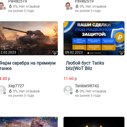
Pavel2519
Pavel2519
0%
,
Нет отзывов
0%
,
Нет отзывов
на рынке 3 года
на рынке 3 года
12.02.2023
09.02.2023
Фарм серебра на премиум
Любой буст Tanks
танке
bliz(WoT Bliz
4.80
p
11.60
p
Xep7727
Tankist98742
0%
,
Нет отзывов
0%
,
Нет отзывов
на рынке 3 года
на рынке 3 года