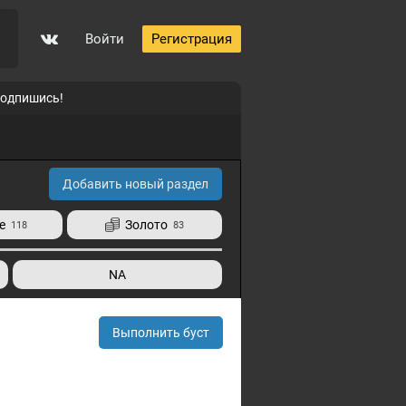
Войти
Регистрация
подпишись!
Добавить новый раздел
е
Золото
118
83
NA
Выполнить буст