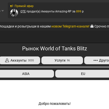
Прямой эфир
ь
QTE
продал(а)
Аккаунты Amazing-RP
за
899
p
Ирбис
продал(а)
Вирты РУСЬ Mobile
за
1583.33
p
площадки и розыгрыши в нашем
новом Telegram-канале!
👻 Срочно 
QTE
продал(а)
Аккаунты Black Russia RP (Mobi...
за
33
p
QTE
продал(а)
Аккаунты Amazing-RP
за
89
p
Рынок World of Tanks Blitz
MegaMarket
продал(а)
Аккаунты Radmir-RP
за
10544
p
Аккаунты
Услуги
Друго
3035
96
QTE
продал(а)
Аккаунты Amazing-RP
за
15
p
QTE
продал(а)
Аккаунты Amazing-RP
за
40
p
ASIA
EU
QTE
продал(а)
Аккаунты Amazing-RP
за
125
p
Добро пожаловать!