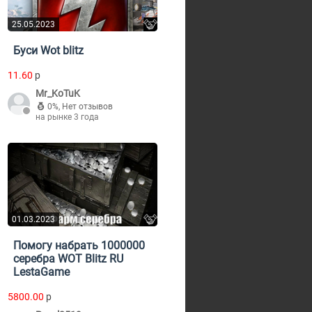
25.05.2023
Буси Wot blitz
11.60
p
Mr_KoTuK
0%
,
Нет отзывов
на рынке 3 года
01.03.2023
Помогу набрать 1000000
серебра WOT Blitz RU
LestaGame
5800.00
p