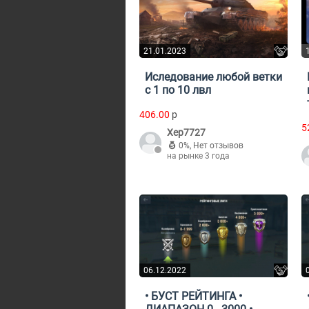
21.01.2023
Иследование любой ветки
с 1 по 10 лвл
406.00
p
5
Xep7727
0%
,
Нет отзывов
на рынке 3 года
06.12.2022
• БУСТ РЕЙТИНГА •