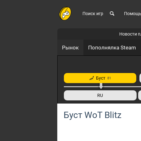
Поиск игр
Помощ
Новости 
Рынок
Пополнялка Steam
Буст
81
RU
Буст WoT Blitz