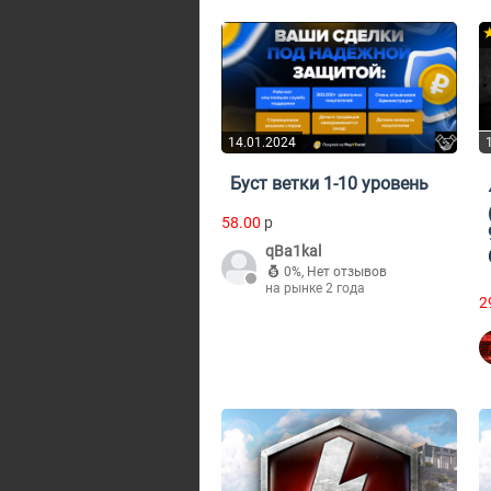
14.01.2024
Буст ветки 1-10 уровень
58.00
p
qBa1kal
0%
,
Нет отзывов
на рынке 2 года
2