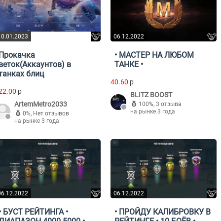
10.01.2023
06.12.2022
Прокачка
• МАСТЕР НА ЛЮБОМ
веток(Аккаунтов) в
ТАНКЕ •
танках блиц
40.60
p
22.00
p
BLITZ BOOST
ArtemMetro2033
100%
,
3 отзыва
на рынке 3 года
0%
,
Нет отзывов
на рынке 3 года
06.12.2022
06.12.2022
• БУСТ РЕЙТИНГА •
• ПРОЙДУ КАЛИБРОВКУ В