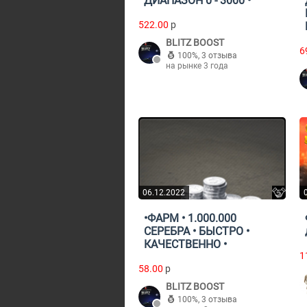
ДИАПАЗОН 0 - 3000 •
522.00
p
BLITZ BOOST
6
100%
,
3 отзыва
на рынке 3 года
06.12.2022
•ФАРМ • 1.000.000
СЕРЕБРА • БЫСТРО •
КАЧЕСТВЕННО •
1
58.00
p
BLITZ BOOST
100%
,
3 отзыва