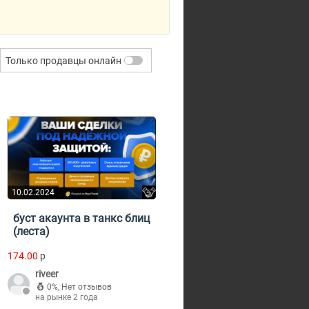
Только продавцы онлайн
10.02.2024
буст акаунта в танкс блиц
(леста)
174.00
p
riveer
0%
,
Нет отзывов
на рынке 2 года