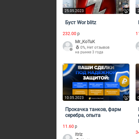
25.05.2023
Буст Wor blitz
232.00
p
1
Mr_KoTuK
0%
,
Нет отзывов
на рынке 3 года
10.05.2023
Прокачка танков, фарм
серебра, опыта
11.60
p
3
Itriz