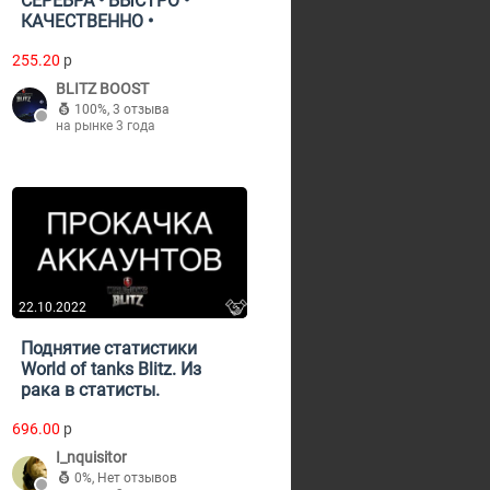
СЕРЕБРА • БЫСТРО •
КАЧЕСТВЕННО •
255.20
p
BLITZ BOOST
100%
,
3 отзыва
на рынке 3 года
22.10.2022
Поднятие статистики
World of tanks Blitz. Из
рака в статисты.
696.00
p
I_nquisitor
0%
,
Нет отзывов