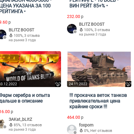
ДИАПАЗОН 4000-5000 •
РЕЙТИНГЕ • 10 БОЁВ •
ЦЕНА УКАЗАНА ЗА 100
ВИН РЕЙТ 85+% •
РЕЙТИНГА •
232.00
p
9.60
p
BLITZ BOOST
BLITZ BOOST
100%
,
3 отзыва
на рынке 3 года
100%
,
3 отзыва
на рынке 3 года
03.12.2022
24.11.2022
Фарм серебра и опыта
!!! прокачка веток танков
дальше в описание
привлекательная цена
крайние сроки !!!
16.00
p
464.00
p
ЗAKat_bLItZ
foxpom
85%
,
13 отзывов
на рынке 3 года
0%
,
Нет отзывов