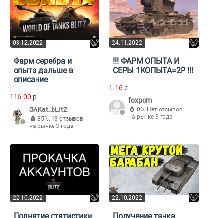
03.12.2022
24.11.2022
Фарм серебра и
!!! ФАРМ ОПЫТА И
опыта дальше в
СЕРЫ 1КОПЫТА=2Р !!!
описание
1.16
p
116.00
p
foxpom
ЗAKat_bLItZ
0%
,
Нет отзывов
на рынке 3 года
85%
,
13 отзывов
на рынке 3 года
22.10.2022
22.10.2022
Поднятие статистики
Получение танка