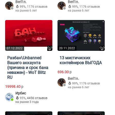
Berl1n.
Berl1n.
99%
,
1176 отзывов
99%
,
1176 отзывов
на рынке 6 лет
на рынке 6 лет
07.12.2022
20.11.2022
Разбан\Unbanned
13 мистичиских
Вашего аккаунта
контейнеров ВЫГОДА
(причина и срок бана
696.00
p
неважен) - WoT Blitz
RU
Berl1n.
99%
,
1176 отзывов
19998.40
p
на рынке 6 лет
Ирбис
95%
,
4456 отзывов
на рынке 3 года