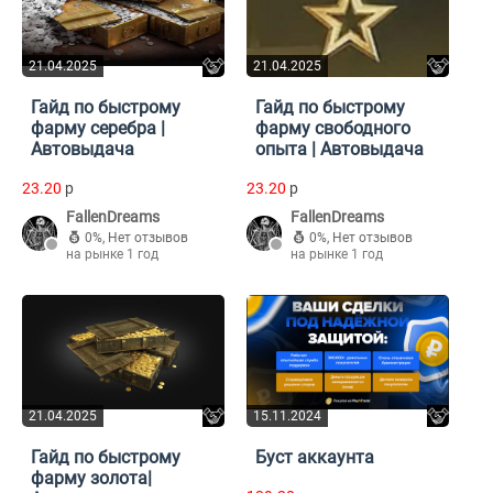
21.04.2025
21.04.2025
Гайд по быстрому
Гайд по быстрому
фарму серебра |
фарму свободного
Автовыдача
опыта | Автовыдача
23.20
p
23.20
p
FallenDreams
FallenDreams
0%
,
Нет отзывов
0%
,
Нет отзывов
на рынке 1 год
на рынке 1 год
21.04.2025
15.11.2024
Гайд по быстрому
Буст аккаунта
фарму золота|