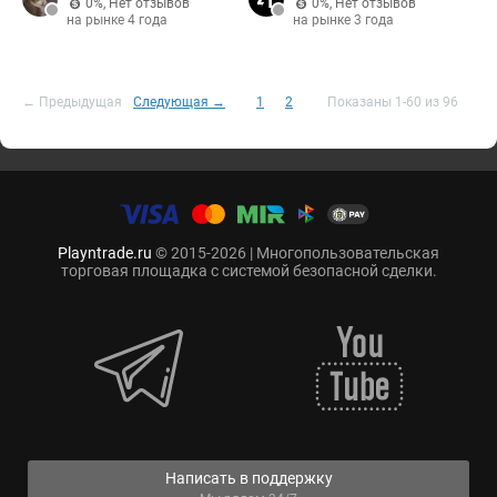
0%
,
Нет отзывов
0%
,
Нет отзывов
на рынке 4 года
на рынке 3 года
← Предыдущая
Следующая →
1
2
Показаны 1-60 из 96
Playntrade.ru
© 2015-2026 | Многопользовательская
торговая площадка с системой безопасной сделки.
Написать в поддержку