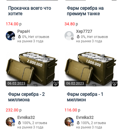
Прокачка всего что
Фарм серебра на
хотите
премиум танке
174.00
p
34.80
p
PapaH
Xep7727
0%
,
Нет отзывов
0%
,
Нет отзывов
на рынке 3 года
на рынке 3 года
06.02.2023
06.02.2023
Фарм серебра - 2
Фарм серебра - 1
миллиона
миллион
232.00
p
116.00
p
Evreika32
Evreika32
100%
,
2 отзыва
100%
,
2 отзыва
на рынке 3 года
на рынке 3 года