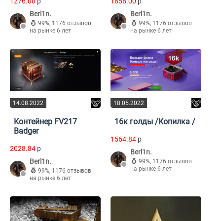
1276.00
p
1856.00
p
Berl1n.
Berl1n.
99%
,
1176 отзывов
99%
,
1176 отзывов
на рынке 6 лет
на рынке 6 лет
14.08.2022
18.05.2022
Контейнер FV217
16к голды /Копилка /
Badger
1564.84
p
2028.84
p
Berl1n.
Berl1n.
99%
,
1176 отзывов
на рынке 6 лет
99%
,
1176 отзывов
на рынке 6 лет