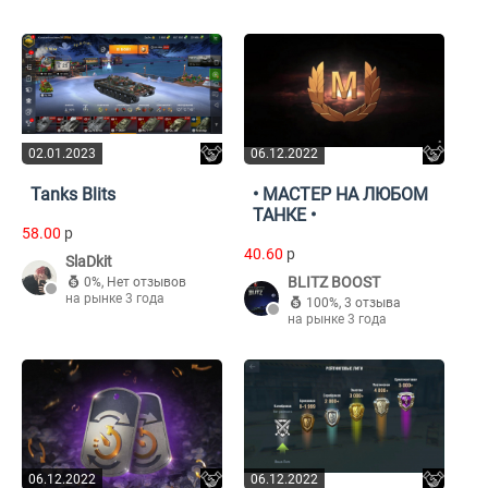
02.01.2023
06.12.2022
Tanks Blits
• МАСТЕР НА ЛЮБОМ
ТАНКЕ •
58.00
p
40.60
p
SlaDkit
BLITZ BOOST
0%
,
Нет отзывов
на рынке 3 года
100%
,
3 отзыва
на рынке 3 года
06.12.2022
06.12.2022