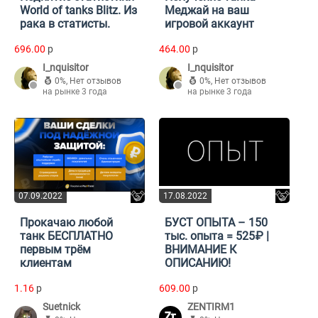
World of tanks Blitz. Из
Меджай на ваш
рака в статисты.
игровой аккаунт
696.00
p
464.00
p
I_nquisitor
I_nquisitor
0%
,
Нет отзывов
0%
,
Нет отзывов
на рынке 3 года
на рынке 3 года
07.09.2022
17.08.2022
Прокачаю любой
БУСТ ОПЫТА – 150
танк БЕСПЛАТНО
тыс. опыта = 525₽ |
первым трём
ВНИМАНИЕ К
клиентам
ОПИСАНИЮ!
1.16
p
609.00
p
Suetnick
ZENTIRM1