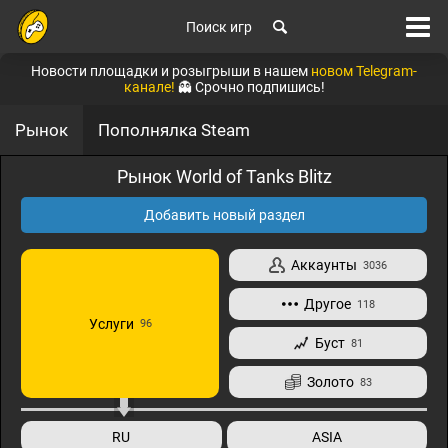
Поиск игр
Новости площадки и розыгрыши в нашем
новом Telegram-
канале!
👻 Срочно подпишись!
Рынок
Пополнялка Steam
Рынок World of Tanks Blitz
Добавить новый раздел
Аккаунты
3036
Другое
118
Услуги
96
Буст
81
Золото
83
RU
ASIA