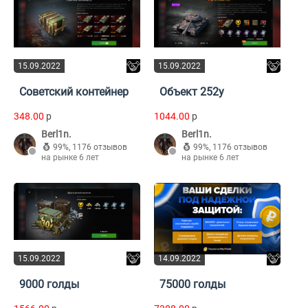
15.09.2022
15.09.2022
Советский контейнер
Объект 252у
348.00
p
1044.00
p
Berl1n.
Berl1n.
99%
,
1176 отзывов
99%
,
1176 отзывов
на рынке 6 лет
на рынке 6 лет
15.09.2022
14.09.2022
9000 голды
75000 голды