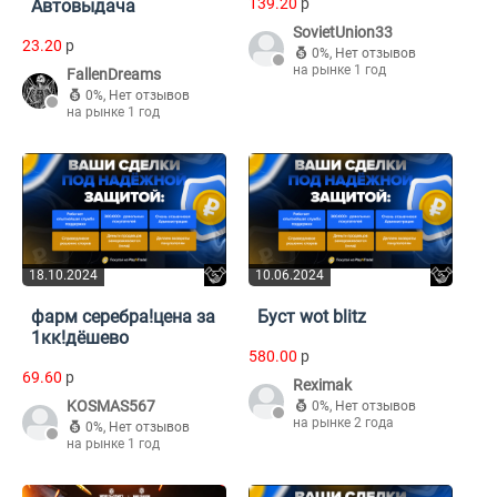
139.20
p
Автовыдача
SovietUnion33
23.20
p
0%
,
Нет отзывов
на рынке 1 год
FallenDreams
0%
,
Нет отзывов
на рынке 1 год
18.10.2024
10.06.2024
фарм серебра!цена за
Буст wot blitz
1кк!дёшево
580.00
p
69.60
p
Reximak
KOSMAS567
0%
,
Нет отзывов
на рынке 2 года
0%
,
Нет отзывов
на рынке 1 год