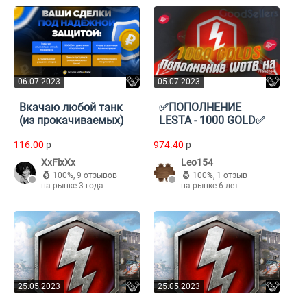
06.07.2023
05.07.2023
Вкачаю любой танк
✅ПОПОЛНЕНИЕ
(из прокачиваемых)
LESTA - 1000 GOLD✅
116.00
p
974.40
p
XxFixXx
Leo154
100%
,
9 отзывов
100%
,
1 отзыв
на рынке 3 года
на рынке 6 лет
25.05.2023
25.05.2023