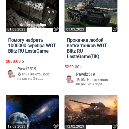
01.03.2023
01.03.2023
Помогу набрать
Прокачка любой
1000000 серебра WOT
ветки танков WOT
Blitz RU LestaGame
Blitz RU
LestaGame(ПК)
5800.00
p
5220.00
p
Pavel2519
Pavel2519
0%
,
Нет отзывов
на рынке 3 года
0%
,
Нет отзывов
на рынке 3 года
12.02.2023
12.02.2023