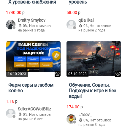
Х уровень снабжения
уровень
1740.00
p
58.00
p
Dmitry Smykov
qBa1kal
0%
,
Нет отзывов
0%
,
Нет отзывов
на рынке 3 года
на рынке 2 года
14.10.2023
05.10.2023
Фарм серы в любом
Обучение, Советы,
кол-во
Подходы к игре и без
воды!
1.16
p
174.00
p
SellerACCWotBlitz
L1sov_
0%
,
Нет отзывов
на рынке 6 лет
0%
,
Нет отзывов
на рынке 3 года