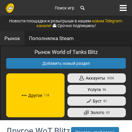
Поиск игр
Новости площадки и розыгрыши в нашем
новом Telegram-
канале!
👻 Срочно подпишись!
Рынок
Пополнялка Steam
Рынок World of Tanks Blitz
Добавить новый раздел
Аккаунты
3036
Услуги
96
Другое
118
Буст
81
Золото
83
Другое WoT Blitz