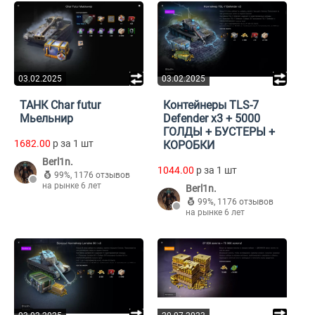
03.02.2025
03.02.2025
ТАНК Char futur
Контейнеры TLS-7
Мьельнир
Defender x3 + 5000
ГОЛДЫ + БУСТЕРЫ +
1682.00
p за 1 шт
КОРОБКИ
Berl1n.
1044.00
p за 1 шт
99%
,
1176 отзывов
на рынке 6 лет
Berl1n.
99%
,
1176 отзывов
на рынке 6 лет