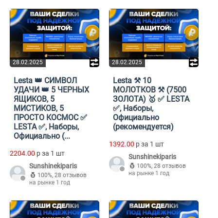
28.02.2025
28.02.2025
Lesta 👑 СИМВОЛ
Lesta ⚒️ 10
УДАЧИ 👑 5 ЧЕРНЫХ
МОЛОТКОВ ⚒️ (7500
ЯЩИКОВ, 5
ЗОЛОТА) 🥇 ✅ LESTA
МИСТИКОВ, 5
✅, Наборы,
ПРОСТО КОСМОС ✅
Официально
LESTA ✅, Наборы,
(рекомендуется)
Официально (...
1392.00
p за 1 шт
2204.00
p за 1 шт
Sunshinekiparis
Sunshinekiparis
100%
,
28 отзывов
на рынке 1 год
100%
,
28 отзывов
на рынке 1 год