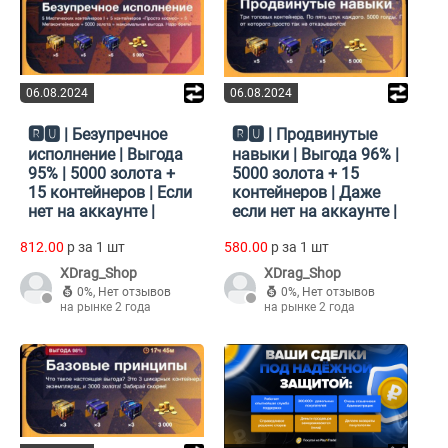
06.08.2024
06.08.2024
🆁🆄 | Безупречное
🆁🆄 | Продвинутые
исполнение | Выгода
навыки | Выгода 96% |
95% | 5000 золота +
5000 золота + 15
15 контейнеров | Если
контейнеров | Даже
нет на аккаунте |
если нет на аккаунте |
812.00
p за 1 шт
580.00
p за 1 шт
XDrag_Shop
XDrag_Shop
0%
,
Нет отзывов
0%
,
Нет отзывов
на рынке 2 года
на рынке 2 года