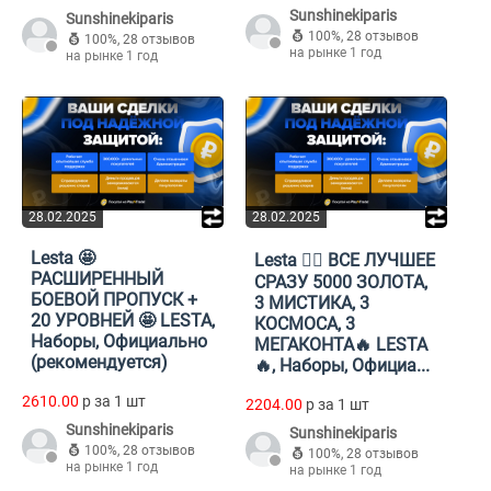
Sunshinekiparis
Sunshinekiparis
100%
,
28 отзывов
100%
,
28 отзывов
на рынке 1 год
на рынке 1 год
28.02.2025
28.02.2025
Lesta 🤩
Lesta ❤️‍🔥 ВСЕ ЛУЧШЕЕ
РАСШИРЕННЫЙ
СРАЗУ 5000 ЗОЛОТА,
БОЕВОЙ ПРОПУСК +
3 МИСТИКА, 3
20 УРОВНЕЙ 🤩 LESTA,
КОСМОСА, 3
Наборы, Официально
МЕГАКОНТА🔥 LESTA
(рекомендуется)
🔥, Наборы, Официа...
2610.00
p за 1 шт
2204.00
p за 1 шт
Sunshinekiparis
Sunshinekiparis
100%
,
28 отзывов
100%
,
28 отзывов
на рынке 1 год
на рынке 1 год