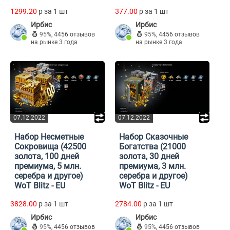
1299.20
p за 1 шт
377.00
p за 1 шт
Ирбис
Ирбис
95%
,
4456 отзывов
95%
,
4456 отзывов
на рынке 3 года
на рынке 3 года
07.12.2022
07.12.2022
Набор Несметные
Набор Сказочные
Сокровища (42500
Богатства (21000
золота, 100 дней
золота, 30 дней
премиума, 5 млн.
премиума, 3 млн.
серебра и другое)
серебра и другое)
WoT Blitz - EU
WoT Blitz - EU
3828.00
p за 1 шт
2784.00
p за 1 шт
Ирбис
Ирбис
95%
,
4456 отзывов
95%
,
4456 отзывов