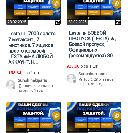
28.02.2025
28.02.2025
Lesta 🔥 БОЕВОЙ
Lesta ❤️‍🔥 7000 золота,
ПРОПУСК (LESTA) 🔥,
7 мегаконт., 7
Боевой пропуск,
мистиков, 7 ящиков
Официально
просто космос🔥
(рекомендуется) 80
LESTA 🔥НА ЛЮБОЙ
АККАУНТ, Н...
928.00
p за 1 шт
1158.84
p за 1 шт
Sunshinekiparis
100%
,
28 отзывов
Sunshinekiparis
на рынке 1 год
100%
,
28 отзывов
на рынке 1 год