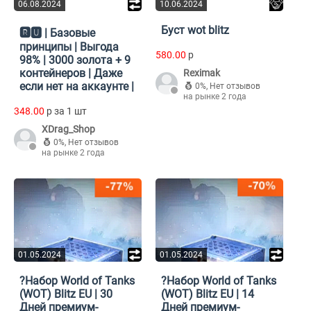
06.08.2024
10.06.2024
Буст wot blitz
🆁🆄 | Базовые
принципы | Выгода
580.00
p
98% | 3000 золота + 9
контейнеров | Даже
Reximak
если нет на аккаунте |
0%
,
Нет отзывов
на рынке 2 года
348.00
p за 1 шт
XDrag_Shop
0%
,
Нет отзывов
на рынке 2 года
01.05.2024
01.05.2024
?Набор World of Tanks
?Набор World of Tanks
(WOT) Blitz EU | 30
(WOT) Blitz EU | 14
Дней премиум-
Дней премиум-