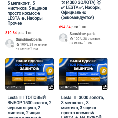
⚒️ (4000 ЗОЛОТА) 🥇
5 мегаконт., 5
✅ LESTA ✅, Наборы,
мистиков, 5 ящиков
Официально
просто космос🔥
(рекомендуется)
LESTA 🔥, Наборы,
Прочее
694.84
p за 1 шт
810.84
p за 1 шт
Sunshinekiparis
100%
,
28 отзывов
Sunshinekiparis
на рынке 1 год
100%
,
28 отзывов
на рынке 1 год
28.02.2025
28.02.2025
Lesta ❤️‍🔥 ТОПОВЫЙ
Lesta ❤️‍🔥 3000 золота,
ВЫБОР 1500 золота, 2
3 мегаконт., 3
черных ящика, 2
мистика, 3 ящика
мистика, 2 ящик
просто космос🔥
просто космос 🔥
LESTA 🔥 НА ЛЮБОЙ