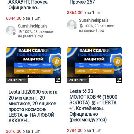
АККАУНТ, Прочее,
Прочее 257
Официально...
3364.00
p за 1 шт
6844.00
p за 1 шт
Sunshinekiparis
Sunshinekiparis
100%
,
28 отзывов
на рынке 1 год
100%
,
28 отзывов
на рынке 1 год
28.02.2025
28.02.2025
Lesta ⚒️ 20
Lesta ❤️‍🔥20000 золота,
МОЛОТКОВ ⚒️ (16000
20 мегаконт., 20
ЗОЛОТА) 🥇 ✅ LESTA
мистиков, 20 ящиков
✅, Контейнеры,
просто космос🔥
Официально
LESTA 🔥 НА ЛЮБОЙ
(рекомендуется)
АККАУН...
2784.00
p за 1 шт
3016.00
p за 1 шт