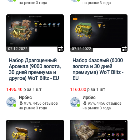
на рынке 3 года
на рынке 3 года
07.12.2022
07.12.2022
Набор Драгоценный
Набор базовый (6000
Арсенал (9000 золота,
золота и 30 дней
30 дней премиума и
премиума) WoT Blitz -
другое) WoT Blitz - EU
EU
1496.40
p за 1 шт
1160.00
p за 1 шт
Ирбис
Ирбис
95%
,
4456 отзывов
95%
,
4456 отзывов
на рынке 3 года
на рынке 3 года