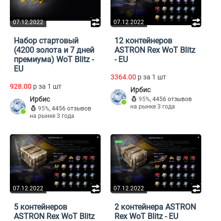
07.12.2022
07.12.2022
Набор стартовый
12 контейнеров
(4200 золота и 7 дней
ASTRON Rex WoT Blitz
премиума) WoT Blitz -
- EU
EU
3364.00
p за 1 шт
928.00
p за 1 шт
Ирбис
Ирбис
95%
,
4456 отзывов
на рынке 3 года
95%
,
4456 отзывов
на рынке 3 года
07.12.2022
07.12.2022
5 контейнеров
2 контейнера ASTRON
ASTRON Rex WoT Blitz
Rex WoT Blitz - EU