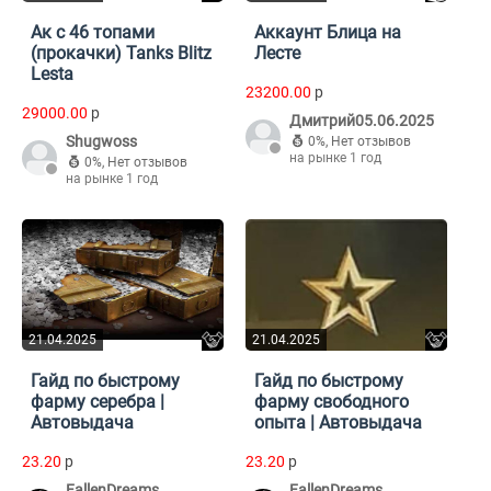
Ак с 46 топами
Аккаунт Блица на
(прокачки) Tanks Blitz
Лесте
Lesta
23200.00
p
29000.00
p
Дмитрий05.06.2025
Shugwoss
0%
,
Нет отзывов
на рынке 1 год
0%
,
Нет отзывов
на рынке 1 год
21.04.2025
21.04.2025
Гайд по быстрому
Гайд по быстрому
фарму серебра |
фарму свободного
Автовыдача
опыта | Автовыдача
23.20
p
23.20
p
FallenDreams
FallenDreams