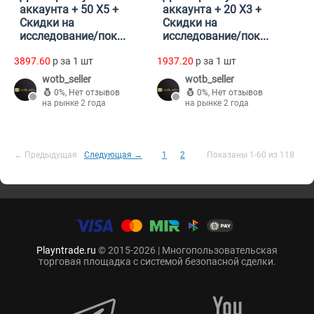
аккаунта + 50 Х5 +
аккаунта + 20 Х3 +
Скидки на
Скидки на
исследование/пок...
исследование/пок...
3897.60
p за 1 шт
1937.20
p за 1 шт
wotb_seller
wotb_seller
0%
,
Нет отзывов
0%
,
Нет отзывов
на рынке 2 года
на рынке 2 года
← Предыдущая
Следующая →
1
2
Показаны 1-60 из 118
Playntrade.ru
© 2015-2026 | Многопользовательская
торговая площадка с системой безопасной сделки.