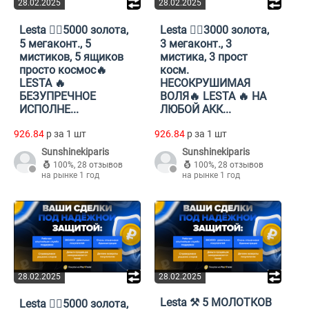
28.02.2025
28.02.2025
Lesta ❤️‍🔥5000 золота,
Lesta ❤️‍🔥3000 золота,
5 мегаконт., 5
3 мегаконт., 3
мистиков, 5 ящиков
мистика, 3 прост
просто космос🔥
косм.
LESTA 🔥
НЕСОКРУШИМАЯ
БЕЗУПРЕЧНОЕ
ВОЛЯ🔥 LESTA 🔥 НА
ИСПОЛНЕ...
ЛЮБОЙ АКК...
926.84
p за 1 шт
926.84
p за 1 шт
Sunshinekiparis
Sunshinekiparis
100%
,
28 отзывов
100%
,
28 отзывов
на рынке 1 год
на рынке 1 год
28.02.2025
28.02.2025
Lesta ⚒️ 5 МОЛОТКОВ
Lesta ❤️‍🔥5000 золота,