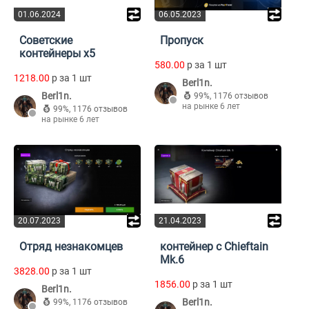
01.06.2024
06.05.2023
Советские
Пропуск
контейнеры х5
580.00
p за 1 шт
1218.00
p за 1 шт
Berl1n.
Berl1n.
99%
,
1176 отзывов
на рынке 6 лет
99%
,
1176 отзывов
на рынке 6 лет
20.07.2023
21.04.2023
Отряд незнакомцев
контейнер с Chieftain
Mk.6
3828.00
p за 1 шт
1856.00
p за 1 шт
Berl1n.
Berl1n.
99%
,
1176 отзывов