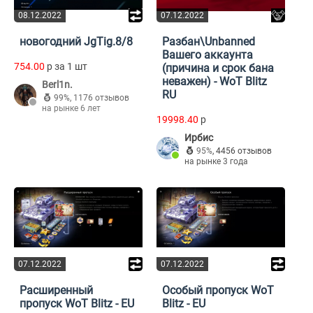
08.12.2022
07.12.2022
новогодний JgTig.8/8
Разбан\Unbanned
Вашего аккаунта
754.00
p за 1 шт
(причина и срок бана
неважен) - WoT Blitz
Berl1n.
RU
99%
,
1176 отзывов
на рынке 6 лет
19998.40
p
Ирбис
95%
,
4456 отзывов
на рынке 3 года
07.12.2022
07.12.2022
Расширенный
Особый пропуск WoT
пропуск WoT Blitz - EU
Blitz - EU