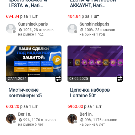
LESTA 🔥, Наб...
АККАУНТ, Наб...
694.84
p за 1 шт
404.84
p за 1 шт
Sunshinekiparis
Sunshinekiparis
100%
,
28 отзывов
100%
,
28 отзывов
на рынке 1 год
на рынке 1 год
27.11.2024
03.02.2025
Мистические
Цепочка наборов
контейнеры x5
Lorraine 50t
603.20
p за 1 шт
6960.00
p за 1 шт
Berl1n.
Berl1n.
99%
,
1176 отзывов
99%
,
1176 отзывов
на рынке 6 лет
на рынке 6 лет