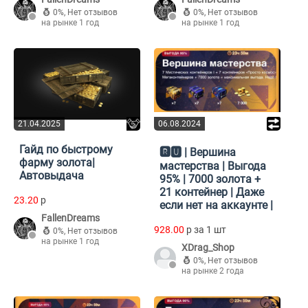
0%
,
Нет отзывов
0%
,
Нет отзывов
на рынке 1 год
на рынке 1 год
21.04.2025
06.08.2024
Гайд по быстрому
🆁🆄 | Вершина
фарму золота|
мастерства | Выгода
Автовыдача
95% | 7000 золота +
21 контейнер | Даже
23.20
p
если нет на аккаунте |
FallenDreams
928.00
p за 1 шт
0%
,
Нет отзывов
на рынке 1 год
XDrag_Shop
0%
,
Нет отзывов
на рынке 2 года