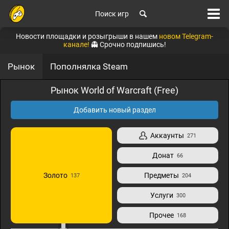
Поиск игр
Новости площадки и розыгрыши в нашем
новом Telegram-
канале!
👻 Срочно подпишись!
Рынок
Пополнялка Steam
Рынок World of Warcraft (Free)
Добавить новый раздел
Аккаунты
271
Донат
66
Золото
Предметы
137
204
Услуги
300
Прочее
168