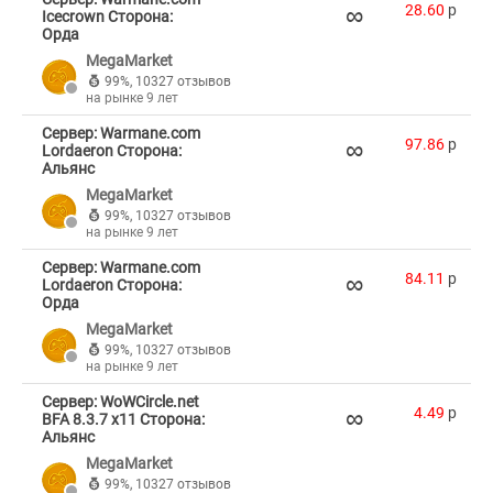
∞
28.60
p
Icecrown Сторона:
Орда
MegaMarket
99%
,
10327 отзывов
на рынке 9 лет
Сервер: Warmane.com
∞
97.86
p
Lordaeron Сторона:
Альянс
MegaMarket
99%
,
10327 отзывов
на рынке 9 лет
Сервер: Warmane.com
∞
84.11
p
Lordaeron Сторона:
Орда
MegaMarket
99%
,
10327 отзывов
на рынке 9 лет
Сервер: WoWCircle.net
∞
4.49
p
BFA 8.3.7 x11 Сторона:
Альянс
MegaMarket
99%
,
10327 отзывов