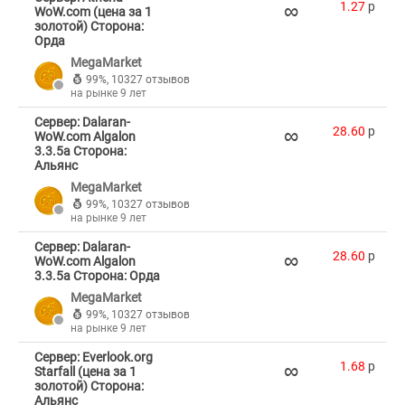
∞
1.27
p
WoW.com (цена за 1
золотой) Сторона:
Орда
MegaMarket
99%
,
10327 отзывов
на рынке 9 лет
Сервер: Dalaran-
∞
28.60
p
WoW.com Algalon
3.3.5a Сторона:
Альянс
MegaMarket
99%
,
10327 отзывов
на рынке 9 лет
Сервер: Dalaran-
∞
28.60
p
WoW.com Algalon
3.3.5a Сторона: Орда
MegaMarket
99%
,
10327 отзывов
на рынке 9 лет
Сервер: Everlook.org
∞
1.68
p
Starfall (цена за 1
золотой) Сторона:
Альянс