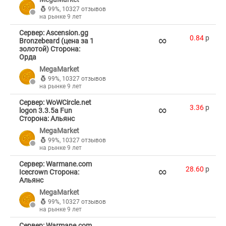
99%
,
10327 отзывов
на рынке 9 лет
Сервер: Ascension.gg
∞
0.84
p
Bronzebeard (цена за 1
золотой) Сторона:
Орда
MegaMarket
99%
,
10327 отзывов
на рынке 9 лет
Сервер: WoWCircle.net
∞
3.36
p
logon 3.3.5a Fun
Сторона: Альянс
MegaMarket
99%
,
10327 отзывов
на рынке 9 лет
Сервер: Warmane.com
∞
28.60
p
Icecrown Сторона:
Альянс
MegaMarket
99%
,
10327 отзывов
на рынке 9 лет
Сервер: Warmane.com