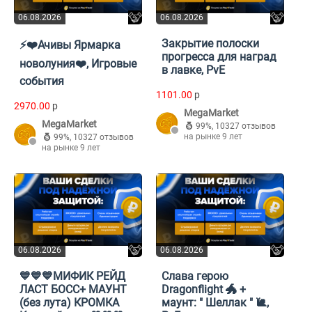
06.08.2026
06.08.2026
Закрытие полоски
⚡ㅤ❤️Ачивы Ярмарка
прогресса для наград
новолуния❤️, Игровые
в лавке, PvE
события
1101.00
p
2970.00
p
MegaMarket
MegaMarket
99%
,
10327 отзывов
на рынке 9 лет
99%
,
10327 отзывов
на рынке 9 лет
06.08.2026
06.08.2026
💙💙💙МИФИК РЕЙД
Слава герою
ЛАСТ БОСС+ МАУНТ
Dragonflight 🐲 +
(без лута) КРОМКА
маунт: " Шеллак " 🐌,