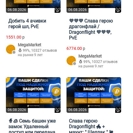
06.08.2026
06.08.2026
Добить 4 ачивки
💜💜💜 Слава герою
герой шл, PvE
драгонфлай /
Dragonflight 💜💜💜,
1551.00
p
PvE
MegaMarket
6774.00
p
99%
,
10327 отзывов
на рынке 9 лет
MegaMarket
99%
,
10327 отзывов
на рынке 9 лет
06.08.2026
06.08.2026
🧙🧊 Семь башен уже
Слава герою
замок Удаленный
Dragonflight 🐲 +
доступ или передача
маунт: " Шеллак " 🐌,