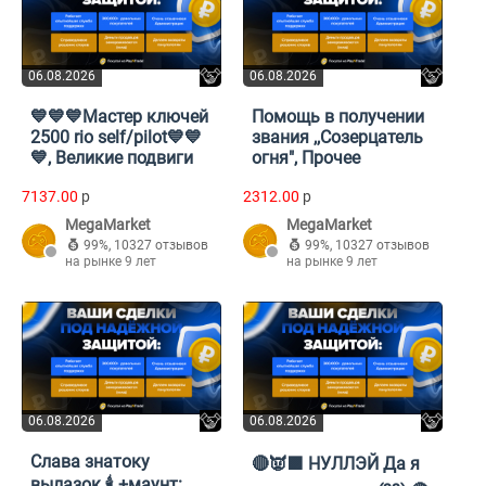
06.08.2026
06.08.2026
💙💙💙Мастер ключей
Помощь в получении
2500 rio self/pilot💙💙
звания ,,Созерцатель
💙, Великие подвиги
огня", Прочее
7137.00
p
2312.00
p
MegaMarket
MegaMarket
99%
,
10327 отзывов
99%
,
10327 отзывов
на рынке 9 лет
на рынке 9 лет
06.08.2026
06.08.2026
Слава знатоку
🔴👿🟪 НУЛЛЭЙ Да я
вылазок 🕯️ +маунт: