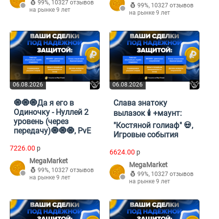
99%
,
10327 отзывов
99%
,
10327 отзывов
на рынке 9 лет
на рынке 9 лет
06.08.2026
06.08.2026
🧿🧿🧿Да я его в
Слава знатоку
Одиночку - Нуллей 2
вылазок 🕯️ +маунт:
уровень (через
"Костяной голиаф" 💀,
передачу)🧿🧿🧿, PvE
Игровые события
7226.00
p
6624.00
p
MegaMarket
MegaMarket
99%
,
10327 отзывов
99%
,
10327 отзывов
на рынке 9 лет
на рынке 9 лет