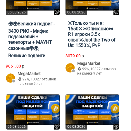
06.08.2026
06.08.2026
⚔️Только ты и я:
🌍🌍Великий подвиг -
1550⚔️📜Описание📜
3400 РИО - Мифик
R1 игроки 3.5к
подземелий +
опыт⚔️Just the Two of
телепорты + МАУНТ
Us: 1550⚔️, PvP
сезонные🌍🌍,
Великие подвиги
3079.00
p
MegaMarket
9861.00
p
99%
,
10327 отзывов
MegaMarket
на рынке 9 лет
99%
,
10327 отзывов
на рынке 9 лет
06.08.2026
06.08.2026