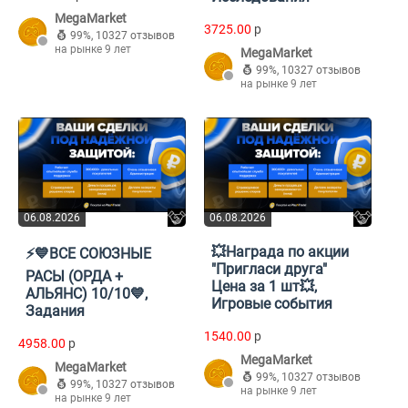
MegaMarket
3725.00
p
99%
,
10327 отзывов
на рынке 9 лет
MegaMarket
99%
,
10327 отзывов
на рынке 9 лет
06.08.2026
06.08.2026
💥Награда по акции
⚡ㅤ💙ВСЕ СОЮЗНЫЕ
"Пригласи друга"
РАСЫ (ОРДА +
Цена за 1 шт💥,
АЛЬЯНС) 10/10💙,
Игровые события
Задания
1540.00
p
4958.00
p
MegaMarket
MegaMarket
99%
,
10327 отзывов
99%
,
10327 отзывов
на рынке 9 лет
на рынке 9 лет