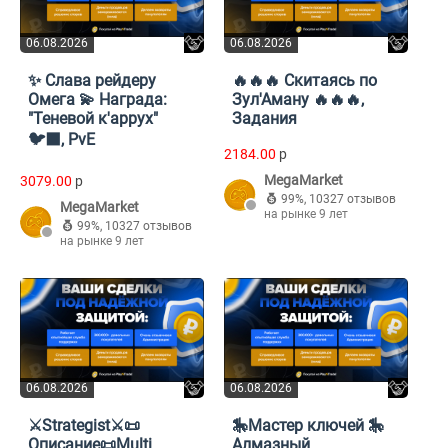
06.08.2026
06.08.2026
✨ Слава рейдеру
🔥🔥🔥 Скитаясь по
Омега 💫 Награда:
Зул'Аману 🔥🔥🔥,
"Теневой к'аррух"
Задания
🐦‍⬛, PvE
2184.00
p
MegaMarket
3079.00
p
99%
,
10327 отзывов
MegaMarket
на рынке 9 лет
99%
,
10327 отзывов
на рынке 9 лет
06.08.2026
06.08.2026
⚔️Strategist⚔️📜
🎠Мастер ключей 🎠
Описание📜Multi
Алмазный