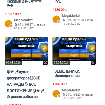
Каждый день💙💙💙,
PvE
PvE
4126.00
p
18237.00
p
MegaMarket
MegaMarket
99%
,
10327 отзывов
на рынке 9 лет
99%
,
10327 отзывов
на рынке 9 лет
06.08.2026
06.08.2026
ЗЕМЕЛЬНИКИ,
🪴🌟 🪑дуэль
Исследования
декораторов🪞ВСЕ
НАГРАДЫ🪞 ВСЕ
1706.00
p
MegaMarket
ДОСТИЖЕНИЯ🪞🌟 🪑,
99%
,
10327 отзывов
Игровые события
на рынке 9 лет