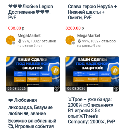
💙💙💙Любые Legion
Слава герою Неруба +
Достижения💙💙💙,
Нижней шахты +
PvE
Омеги, PvE
1038.00
p
8280.00
p
MegaMarket
MegaMarket
99%
,
10327 отзывов
99%
,
10327 отзывов
на рынке 9 лет
на рынке 9 лет
06.08.2026
06.08.2026
⚔️Трое – уже банда:
❤️ Любовная
2000⚔️📜Описание📜
лихорадка, Безумие
R1 игроки 3.5к
любви ❤️, звание
опыт⚔️Three's
Безумно влюбленный
Company: 2000⚔️, PvP
🥰, Игровые события