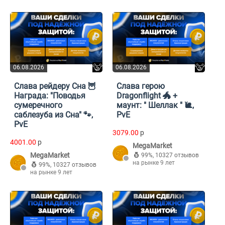
06.08.2026
06.08.2026
Слава рейдеру Сна 🦉
Слава герою
Награда: "Поводья
Dragonflight 🐲 +
сумеречного
маунт: " Шеллак " 🐌,
саблезуба из Сна" 🐾,
PvE
PvE
3079.00
p
4001.00
p
MegaMarket
MegaMarket
99%
,
10327 отзывов
на рынке 9 лет
99%
,
10327 отзывов
на рынке 9 лет