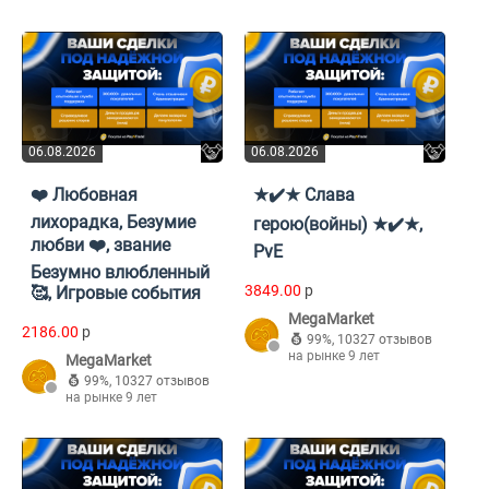
06.08.2026
06.08.2026
❤️ Любовная
★✔️★ Слава
лихорадка, Безумие
герою(войны) ★✔️★,
любви ❤️, звание
PvE
Безумно влюбленный
3849.00
p
🥰, Игровые события
MegaMarket
2186.00
p
99%
,
10327 отзывов
на рынке 9 лет
MegaMarket
99%
,
10327 отзывов
на рынке 9 лет