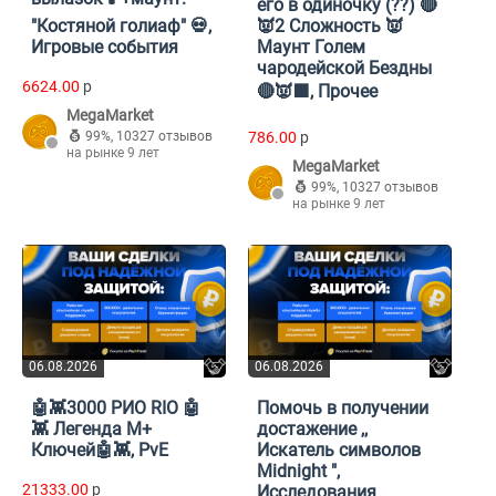
его в одиночку (??) 🔴
"Костяной голиаф" 💀,
👿2 Сложность 👿
Игровые события
Маунт Голем
чародейской Бездны
6624.00
p
🔴👿🟪, Прочее
MegaMarket
99%
,
10327 отзывов
786.00
p
на рынке 9 лет
MegaMarket
99%
,
10327 отзывов
на рынке 9 лет
06.08.2026
06.08.2026
🤖👾3000 РИО RIO 🤖
Помочь в получении
👾 Легенда М+
достажение ,,
Ключей🤖👾, PvE
Искатель символов
Midnight ",
21333.00
p
Исследования