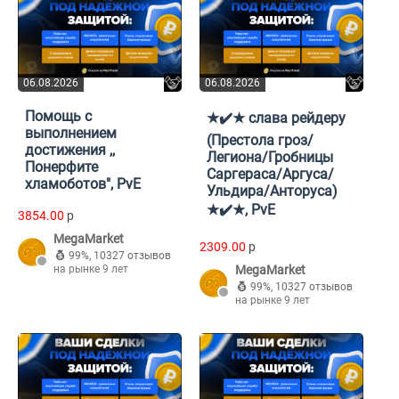
06.08.2026
06.08.2026
Помощь с
★✔️★ слава рейдеру
выполнением
(Престола гроз/
достижения ,,
Легиона/Гробницы
Понерфите
Саргераса/Аргуса/
хламоботов", PvE
Ульдира/Анторуса)
★✔️★, PvE
3854.00
p
MegaMarket
2309.00
p
99%
,
10327 отзывов
на рынке 9 лет
MegaMarket
99%
,
10327 отзывов
на рынке 9 лет