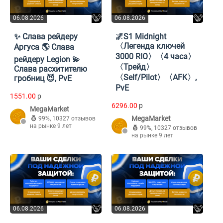
06.08.2026
06.08.2026
✨ Слава рейдеру
🌌S1 Midnight
〈Легенда ключей
Аргуса 🌎 Слава
3000 RIO〉〈4 часа〉
рейдеру Legion 💫
〈Трейд〉
Слава расхитителю
〈Self/Pilot〉〈AFK〉,
гробниц 😈, PvE
PvE
1551.00
p
6296.00
p
MegaMarket
MegaMarket
99%
,
10327 отзывов
на рынке 9 лет
99%
,
10327 отзывов
на рынке 9 лет
06.08.2026
06.08.2026