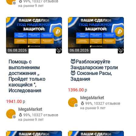
99%
,
10327 отзывов
на рынке 9 лет
06.08.2026
06.08.2026
Помощь с
😈Разблокируйте
выполнением
Зандаларские троли
достижения ,,
😈 Союзные Расы,
Пройдет только
Задания
кающийся ",
1396.00
p
Исследования
MegaMarket
1941.00
p
99%
,
10327 отзывов
на рынке 9 лет
MegaMarket
99%
,
10327 отзывов
на рынке 9 лет