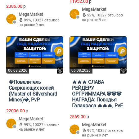
11952.00
p
2386.00
p
MegaMarket
MegaMarket
99%
,
10327 отзывов
на рынке 9 лет
99%
,
10327 отзывов
на рынке 9 лет
06.08.2026
06.08.2026
💎Повелитель
🔥🔥🔥 СЛАВА
Сверкающих копей
РЕЙДЕРУ
(Master of Silvershard
ОРГРИММАРА 🐼🐼🐼
Mines)💎, PvP
НАГРАДА: Поводья
Галакраса 🔥🔥🔥, PvE
22096.00
p
2569.00
p
MegaMarket
MegaMarket
99%
,
10327 отзывов
на рынке 9 лет
99%
,
10327 отзывов
на рынке 9 лет