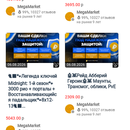
3695.00
p
MegaMarket
MegaMarket
99%
,
10327 отзывов
на рынке 9 лет
99%
,
10327 отзывов
на рынке 9 лет
06.08.2026
06.08.2026
🤖👾Рейд Абберий
🐈‍⬛🐾Легенда ключей
Героик🤖👾 Маунты,
Midnight: 1-й сезон🐾
Трансмог, облики, PvE
3000 рио + порталы +
Восстанавливающийс
2309.00
p
я падальщик🐾8х12-
MegaMarket
13🐈‍⬛...
99%
,
10327 отзывов
на рынке 9 лет
5043.00
p
MegaMarket