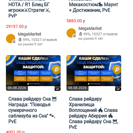
HOTA / R1 Блиц БГ
Мехакостюм🎠 Маунт
игроки⚔️Стратег⚔️,
+ Достижение, PvE
PvP
5883.00
p
29197.00
p
MegaMarket
MegaMarket
99%
,
10327 отзывов
на рынке 9 лет
99%
,
10327 отзывов
на рынке 9 лет
06.08.2026
06.08.2026
Слава рейдеру Сна 🦉
Слава рейдеру
Награда: "Поводья
Хранилища
сумеречного
Воплощений 🐲 Слава
саблезуба из Сна" 🐾,
рейдеру Аберрия 🐲
PvE
Слава рейдеру Сна 🦉,
PvE
4001.00
p