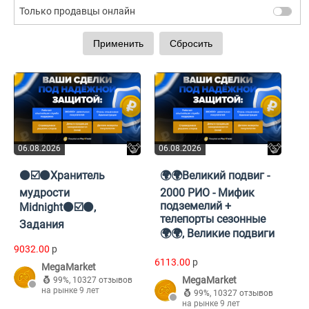
Только продавцы онлайн
06.08.2026
06.08.2026
⚫️☑️⚫️Хранитель
🌍🌍Великий подвиг -
мудрости
2000 РИО - Мифик
подземелий +
Midnight⚫️☑️⚫️,
телепорты сезонные
Задания
🌍🌍, Великие подвиги
9032.00
p
6113.00
p
MegaMarket
MegaMarket
99%
,
10327 отзывов
на рынке 9 лет
99%
,
10327 отзывов
на рынке 9 лет