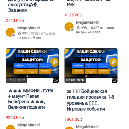
аккаунта🧊🧙,
PvE
Задания
4126.00
p
2740.00
p
MegaMarket
MegaMarket
99%
,
10327 отзывов
на рынке 9 лет
99%
,
10327 отзывов
на рынке 9 лет
06.08.2026
06.08.2026
🔥🔥🔥 МИФИК Л'УРА
🎀🧚🏼‍♀️ Бойцовская
+ маунт Пепел
гильдия прокачка 1-8
Бело’рена 🔥🔥🔥,
уровень🎀🧚🏼‍♀️,
Великие подвиги
Игровые события
9263.00
p
1861.00
p
MegaMarket
MegaMarket