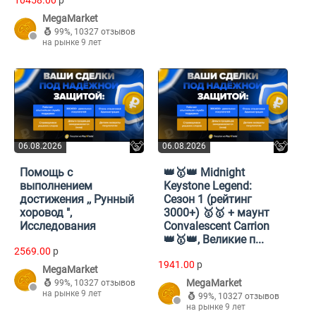
10458.00
p
MegaMarket
99%
,
10327 отзывов
на рынке 9 лет
06.08.2026
06.08.2026
Помощь с
👑🥇👑 Midnight
выполнением
Keystone Legend:
достижения ,, Рунный
Сезон 1 (рейтинг
хоровод ",
3000+) 🥇🥇 + маунт
Исследования
Convalescent Carrion
👑🥇👑, Великие п...
2569.00
p
1941.00
p
MegaMarket
MegaMarket
99%
,
10327 отзывов
на рынке 9 лет
99%
,
10327 отзывов
на рынке 9 лет