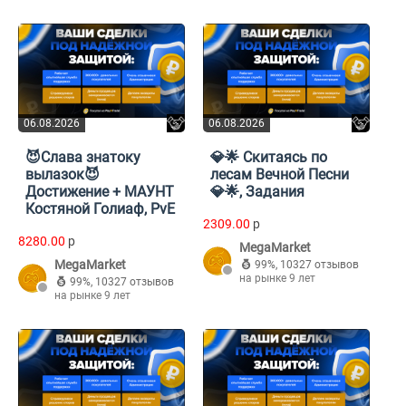
06.08.2026
06.08.2026
😈Слава знатоку
💎🌟 Скитаясь по
вылазок😈
лесам Вечной Песни
Достижение + МАУНТ
💎🌟, Задания
Костяной Голиаф, PvE
2309.00
p
8280.00
p
MegaMarket
MegaMarket
99%
,
10327 отзывов
на рынке 9 лет
99%
,
10327 отзывов
на рынке 9 лет