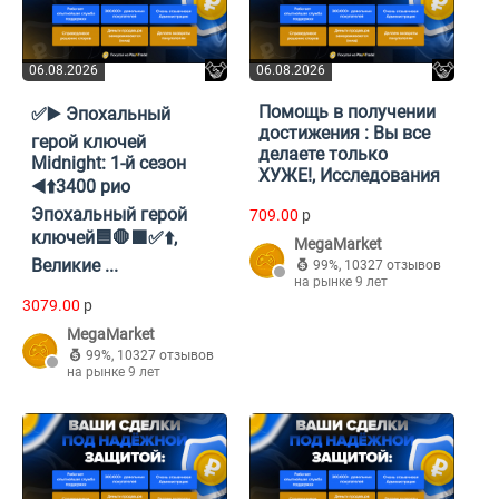
06.08.2026
06.08.2026
Помощь в получении
✅▶️ Эпохальный
достижения : Вы все
герой ключей
делаете только
Midnight: 1-й сезон
ХУЖЕ!, Исследования
◀️⬆️3400 рио
Эпохальный герой
709.00
p
ключей🟦🛑🟩✅⬆️,
MegaMarket
Великие ...
99%
,
10327 отзывов
на рынке 9 лет
3079.00
p
MegaMarket
99%
,
10327 отзывов
на рынке 9 лет