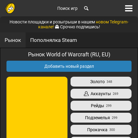
Поиск игр
Новости площадки и розыгрыши в нашем
новом Telegram-
канале!
👻 Срочно подпишись!
Рынок
Пополнялка Steam
Рынок World of Warcraft (RU, EU)
Добавить новый раздел
Золото
348
Аккаунты
269
Рейды
299
Подземелья
299
Прокачка
300