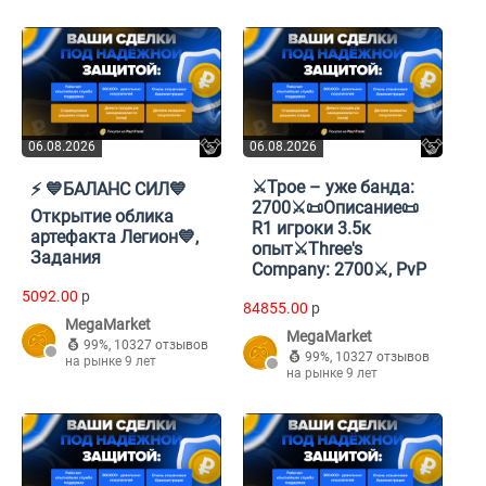
06.08.2026
06.08.2026
⚔️Трое – уже банда:
⚡ㅤ 💙БАЛАНС СИЛ💙
2700⚔️📜Описание📜
Открытие облика
R1 игроки 3.5к
артефакта Легион💙,
опыт⚔️Three's
Задания
Company: 2700⚔️, PvP
5092.00
p
84855.00
p
MegaMarket
MegaMarket
99%
,
10327 отзывов
99%
,
10327 отзывов
на рынке 9 лет
на рынке 9 лет