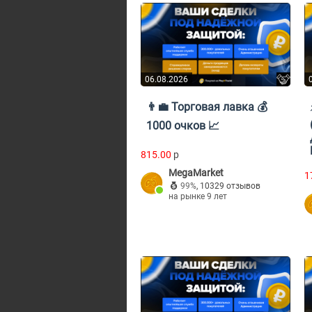
06.08.2026
👨‍💼 Торговая лавка 💰
1000 очков 📈
815.00
p
MegaMarket
1
99%
,
10329 отзывов
на рынке 9 лет