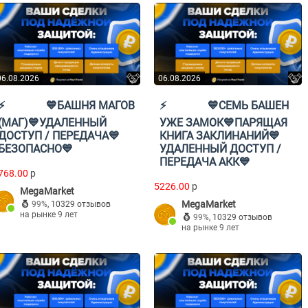
06.08.2026
06.08.2026
⚡️⠀⠀⠀⠀⠀💙БАШНЯ МАГОВ
⚡️⠀⠀⠀⠀⠀💙СЕМЬ БАШЕН
(МАГ)💙УДАЛЕННЫЙ
УЖЕ ЗАМОК💙ПАРЯЩАЯ
ДОСТУП / ПЕРЕДАЧА💙
КНИГА ЗАКЛИНАНИЙ💙
БЕЗОПАСНО💙
УДАЛЕННЫЙ ДОСТУП /
ПЕРЕДАЧА АКК💙
768.00
p
5226.00
p
MegaMarket
MegaMarket
99%
,
10329 отзывов
на рынке 9 лет
99%
,
10329 отзывов
на рынке 9 лет