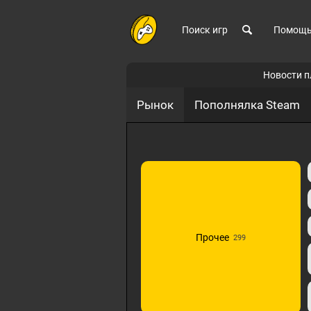
Поиск игр
Помощ
Новости 
Рынок
Пополнялка Steam
Прочее
299