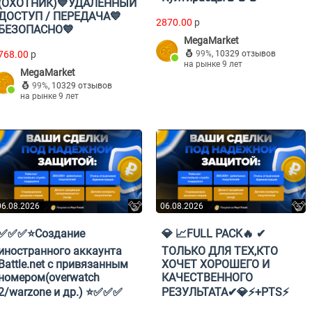
(ОХОТНИК)💙УДАЛЕННЫЙ
ДОСТУП / ПЕРЕДАЧА💙
2870.00
p
БЕЗОПАСНО💙
MegaMarket
768.00
p
99%
,
10329 отзывов
на рынке 9 лет
MegaMarket
99%
,
10329 отзывов
на рынке 9 лет
06.08.2026
06.08.2026
✅✅✅⭐Создание
💎 📈FULL PACK🔥 ✔
иностранного аккаунта
ТОЛЬКО ДЛЯ ТЕХ,КТО
Battle.net с привязанным
ХОЧЕТ ХОРОШЕГО И
номером(overwatch
КАЧЕСТВЕННОГО
2/warzone и др.) ⭐✅✅✅
РЕЗУЛЬТАТА✔💎⚡+PTS⚡