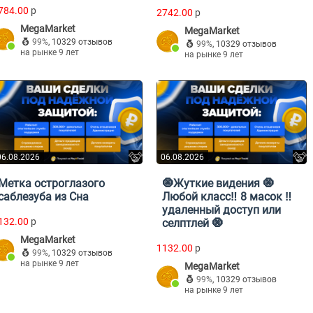
784.00
p
2742.00
p
MegaMarket
MegaMarket
99%
,
10329 отзывов
99%
,
10329 отзывов
на рынке 9 лет
на рынке 9 лет
06.08.2026
06.08.2026
Метка остроглазого
🧿Жуткие видения 🧿
саблезуба из Сна
Любой класс‼️ 8 масок ‼️
удаленный доступ или
132.00
p
селптлей 🧿
MegaMarket
1132.00
p
99%
,
10329 отзывов
на рынке 9 лет
MegaMarket
99%
,
10329 отзывов
на рынке 9 лет