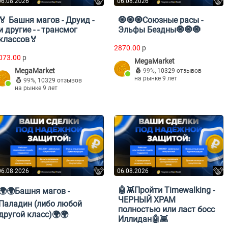
06.08.2026
06.08.2026
🏅 Башня магов - Друид -
🧿🧿🧿Союзные расы -
и другие - - трансмог
Эльфы Бездны🧿🧿🧿
классов🏅
2870.00
p
073.00
p
MegaMarket
MegaMarket
99%
,
10329 отзывов
на рынке 9 лет
99%
,
10329 отзывов
на рынке 9 лет
06.08.2026
06.08.2026
🤖👾Пройти Timewalking -
🌍🌍Башня магов -
ЧЕРНЫЙ ХРАМ
Паладин (либо любой
полностью или ласт босс
другой класс)🌍🌍
Иллидан🤖👾