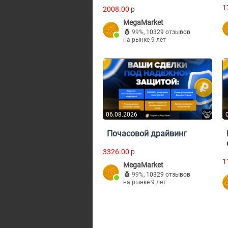
1
2008.00
p
MegaMarket
99%
,
10329 отзывов
на рынке 9 лет
06.08.2026
Почасовой драйвинг
3326.00
p
1
MegaMarket
99%
,
10329 отзывов
на рынке 9 лет