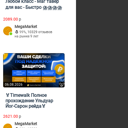
Любой класс - Маг тавер
для вас - Быстро ⛈️⛈️⛈️⛈️
2089.00
p
MegaMarket
99%
,
10329 отзывов
на рынке 9 лет
06.08.2026
🏅Timewalk Полное
прохождение Ульдуар
Йог-Сарон рейда🏅
2621.00
p
MegaMarket