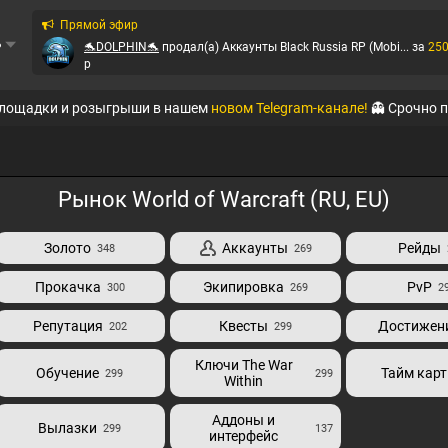
Прямой эфир
ь
🐬DOLPHIN🐬
продал(а)
Аккаунты Black Russia RP (Mobi...
за
25
p
QTE
продал(а)
Аккаунты Evolve-RP
за
25
p
площадки и розыгрыши в нашем
новом Telegram-канале!
👻 Срочно 
MegaMarket
продал(а)
Аккаунты Black Russia RP (Mobi...
за
1548
QTE
продал(а)
Аккаунты Evolve-RP
за
25
p
Рынок World of Warcraft (RU, EU)
Ирбис
продал(а)
Вирты на Radmir-RP
за
886.21
p
Золото
Аккаунты
Рейды
348
269
🐬DOLPHIN🐬
продал(а)
Аккаунты Black Russia RP (Mobi...
за
12
p
Прокачка
Экипировка
PvP
300
269
2
🐬DOLPHIN🐬
продал(а)
Аккаунты Black Russia RP (Mobi...
за
20
p
Репутация
Квесты
Достижен
202
299
QTE
продал(а)
Аккаунты Evolve-RP
за
25
p
Ключи The War
Обучение
Тайм кар
299
299
Within
Аддоны и
Вылазки
299
137
интерфейс