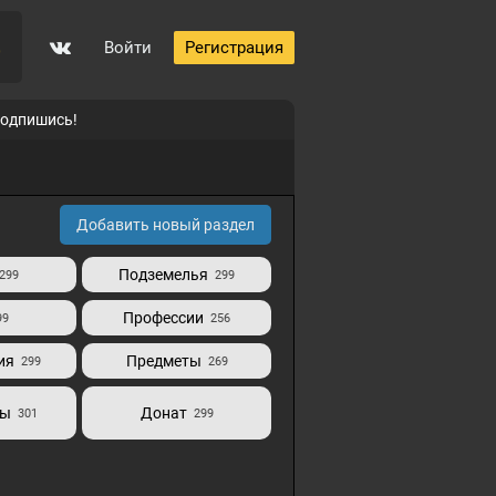
Войти
Регистрация
0
подпишись!
p
Добавить новый раздел
Подземелья
299
299
5
Профессии
99
256
0
ия
Предметы
299
269
ты
Донат
301
299