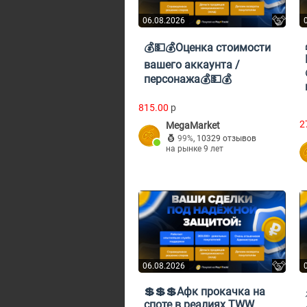
06.08.2026
💰💵💰Оценка стоимости
вашего аккаунта /
персонажа💰💵💰
815.00
p
2
MegaMarket
99%
,
10329 отзывов
на рынке 9 лет
06.08.2026
💲💲💲Афк прокачка на
споте в реалиях TWW