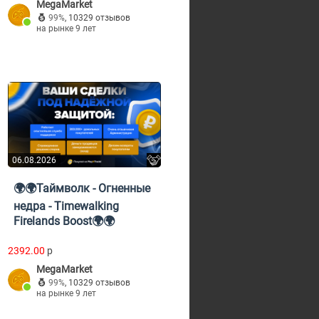
MegaMarket
99%
,
10329 отзывов
на рынке 9 лет
06.08.2026
🌍🌍Таймволк - Огненные
недра - Timewalking
Firelands Boost🌍🌍
2392.00
p
MegaMarket
99%
,
10329 отзывов
на рынке 9 лет