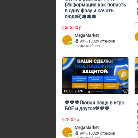
(Информация как попасть
в одну фазу и качать
людей)💲💲💲
1
3666.00
p
MegaMarket
99%
,
10329 отзывов
на рынке 9 лет
06.08.2026
💙💙💙Любая вещь в игре
БОЕ и другое💙💙💙
978.00
p
MegaMarket
99%
,
10329 отзывов