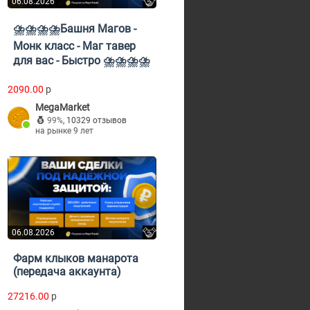
06.08.2026
⛈️⛈️⛈️⛈️Башня Магов -
Монк класс - Маг тавер
для вас - Быстро ⛈️⛈️⛈️⛈️
2090.00
p
MegaMarket
99%
,
10329 отзывов
на рынке 9 лет
06.08.2026
Фарм клыков манарота
(передача аккаунта)
27216.00
p