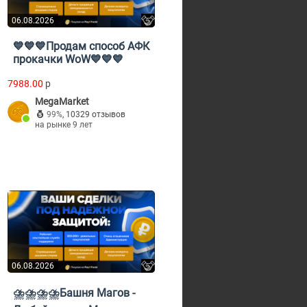
06.08.2026
💙💙💙Продам способ АФК
прокачки WoW💙💙💙
7988.00
p
MegaMarket
99%
,
10329 отзывов
на рынке 9 лет
06.08.2026
⛈️⛈️⛈️⛈️Башня Магов -