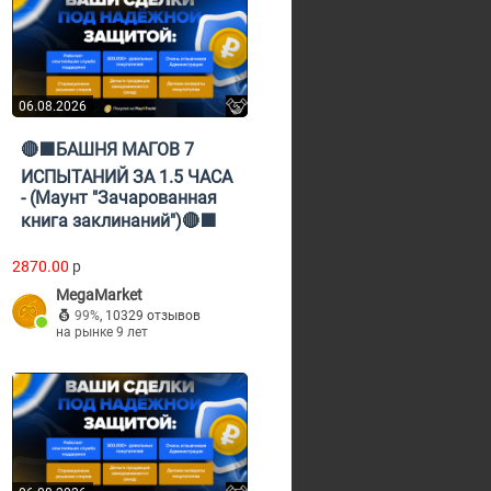
06.08.2026
🔴🟪БАШНЯ МАГОВ 7
ИСПЫТАНИЙ ЗА 1.5 ЧАСА
- (Маунт "Зачарованная
книга заклинаний")🔴🟪
2870.00
p
MegaMarket
99%
,
10329 отзывов
на рынке 9 лет