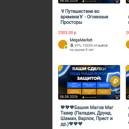
06.08.2026
🏅Путешествие во
времени🏅 - Огненные
Просторы
2503.00
p
2
MegaMarket
99%
,
10329 отзывов
на рынке 9 лет
06.08.2026
💙💙💙Башня Магов Маг
Тавер (Паладин, Друид,
Шаман, Варлок, Прист и
др.)💙💙💙