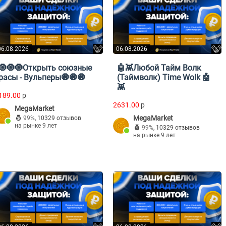
06.08.2026
06.08.2026
🧿🧿🧿Открыть союзные
🤖👾Любой Тайм Волк
расы - Вульперы🧿🧿🧿
(Таймволк) Time Wolk 🤖
👾
189.00
p
2631.00
p
MegaMarket
MegaMarket
99%
,
10329 отзывов
на рынке 9 лет
99%
,
10329 отзывов
на рынке 9 лет