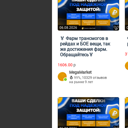
06.08.2026
🏅 Фарм трансмогов в
рейдах и БОЕ вещи, так
же достижения фарм.
3
Обращайтесь🏅
1606.00
p
MegaMarket
99%
,
10329 отзывов
на рынке 9 лет