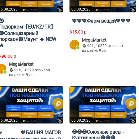
06.08.2026
06.08.2026
🎁
💙💙💙Фарм вещей💙💙💙
Подарком【EU/KZ/TR】
815.00
p
🔴Солнцезарный
порхаон🔴Маунт 🔥 NEW
MegaMarket
🔥
99%
,
10329 отзывов
на рынке 9 лет
790.00
p
MegaMarket
99%
,
10329 отзывов
на рынке 9 лет
06.08.2026
06.08.2026
🧿🧿🧿Союзные расы -
⚡️⠀⠀⠀⠀⠀💙БАШНЯ МАГОВ
Култирасцы🧿🧿🧿