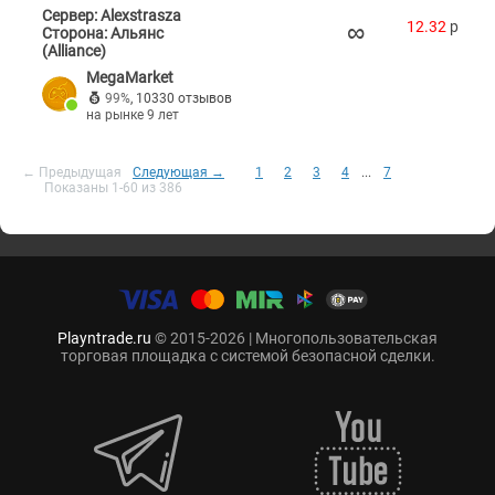
Сервер: Alexstrasza
∞
12.32
p
Сторона: Альянс
(Alliance)
MegaMarket
99%
,
10330 отзывов
на рынке 9 лет
← Предыдущая
Следующая →
1
2
3
4
...
7
Показаны 1-60 из 386
Playntrade.ru
© 2015-2026 | Многопользовательская
торговая площадка с системой безопасной сделки.