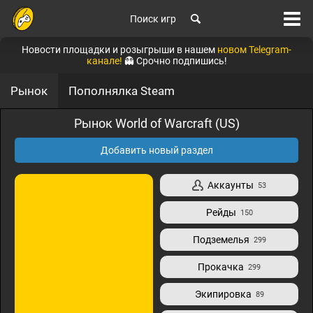
Поиск игр
Новости площадки и розыгрыши в нашем
новом Telegram-
канале!
👻 Срочно подпишись!
Рынок
Пополнялка Steam
Рынок World of Warcraft (US)
Добавить новый раздел
Аккаунты
53
Рейды
150
Подземелья
299
Прокачка
299
Экипировка
89