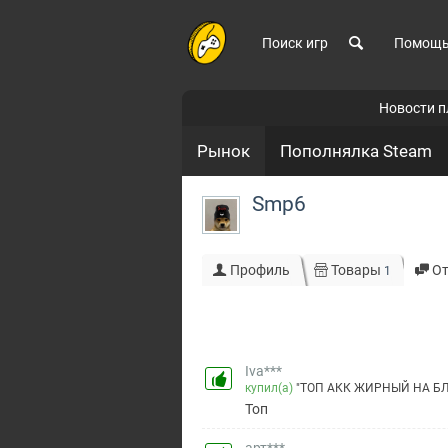
Поиск игр
Помощ
Новости 
Рынок
Пополнялка Steam
Smp6
Профиль
Товары
О
1
Iva***
купил(а)
"ТОП АКК ЖИРНЫЙ НА БЛЕ
Топ