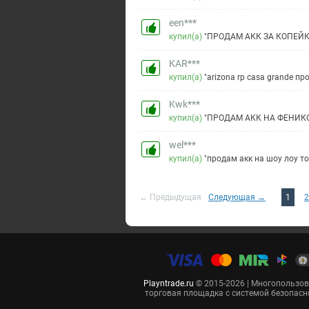
een***
купил(а)
"ПРОДАМ АКК ЗА КОПЕЙ
KAR***
купил(а)
"arizona rp casa grande пр
Kwk***
купил(а)
"ПРОДАМ АКК НА ФЕНИКСЕ
wel***
купил(а)
"продам акк на шоу лоу т
← Предыдущая
Следующая →
1
2
Playntrade.ru
© 2015-2026 | Многопользо
торговая площадка с системой безопасн