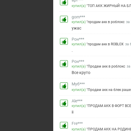
арт***
купил(а)
"ТОП АКК ЖИРНЫЙ НА БЛЕ
gom***
купил(а)
"продам акк в роблокс
за
ужас
Рон***
купил(а)
"продам акк в ROBLOX
за 
.
Рон***
купил(а)
"Продам акк в роблокс
за
Все круто
Муб***
купил(а)
"Продам акк на блек раш
Ale***
купил(а)
"ПРОДАМ АКК В ФОРТ ВС
ii
Fre***
купил(а)
"ПРОДАМ АКК НА РОДИН