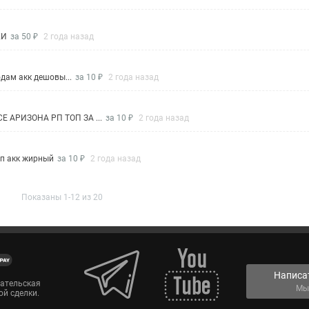
КИ
за 50 ₽
2 года назад
одам акк дешовы...
за 10 ₽
2 года назад
 АРИЗОНА РП ТОП ЗА ...
за 10 ₽
2 года назад
оп акк жирный
за 10 ₽
2 года назад
Показаны 1-12 из 20
Написа
вательская
Мы
ой сделки.