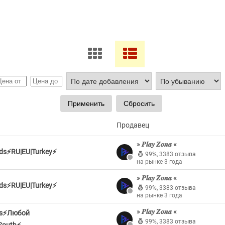
Продавец
» 𝑷𝒍𝒂𝒚 𝒁𝒐𝒏𝒂 «
nds⚡RU|EU|Turkey⚡
99%
,
3383 отзыва
на рынке 3 года
» 𝑷𝒍𝒂𝒚 𝒁𝒐𝒏𝒂 «
nds⚡RU|EU|Turkey⚡
99%
,
3383 отзыва
на рынке 3 года
» 𝑷𝒍𝒂𝒚 𝒁𝒐𝒏𝒂 «
nds⚡Любой
99%
,
3383 отзыва