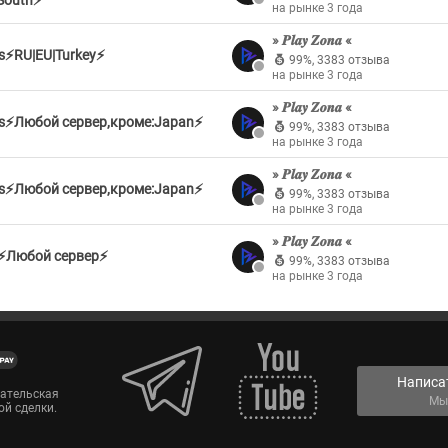
 South⚡
на рынке 3 года
» 𝑷𝒍𝒂𝒚 𝒁𝒐𝒏𝒂 «
ds⚡RU|EU|Turkey⚡
99%
,
3383 отзыва
на рынке 3 года
» 𝑷𝒍𝒂𝒚 𝒁𝒐𝒏𝒂 «
nds⚡Любой сервер,кроме:Japan⚡
99%
,
3383 отзыва
на рынке 3 года
» 𝑷𝒍𝒂𝒚 𝒁𝒐𝒏𝒂 «
nds⚡Любой сервер,кроме:Japan⚡
99%
,
3383 отзыва
на рынке 3 года
» 𝑷𝒍𝒂𝒚 𝒁𝒐𝒏𝒂 «
ds⚡Любой сервер⚡
99%
,
3383 отзыва
на рынке 3 года
Написа
вательская
Мы
ой сделки.