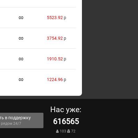
∞
5523.92
p
∞
3754.92
p
∞
1910.52
p
∞
1224.96
p
Нас уже:
ть в поддержку
616565
 рядом 24/7
103
72