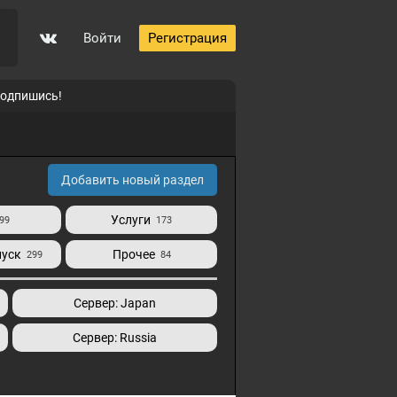
Войти
Регистрация
подпишись!
Добавить новый раздел
Услуги
99
173
пуск
Прочее
299
84
Сервер: Japan
Сервер: Russia