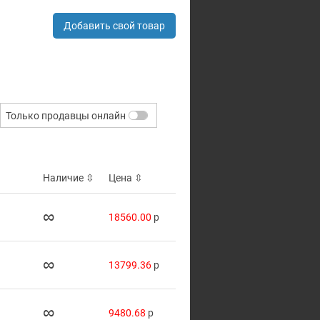
Добавить свой товар
Только продавцы онлайн
Наличие
⇳
Цена
⇳
∞
18560.00
p
∞
13799.36
p
∞
9480.68
p