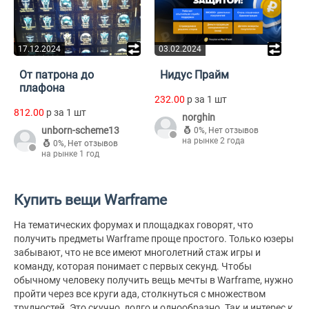
17.12.2024
03.02.2024
От патрона до
Нидус Прайм
плафона
232.00
p за 1 шт
812.00
p за 1 шт
norghin
unborn-scheme13
0%
,
Нет отзывов
на рынке 2 года
0%
,
Нет отзывов
на рынке 1 год
Купить вещи Warframe
На тематических форумах и площадках говорят, что
получить предметы Warframe проще простого. Только юзеры
забывают, что не все имеют многолетний стаж игры и
команду, которая понимает с первых секунд. Чтобы
обычному человеку получить вещь мечты в Warframe, нужно
пройти через все круги ада, столкнуться с множеством
трудностей. Это скучно, долго и однообразно. Так и интерес к