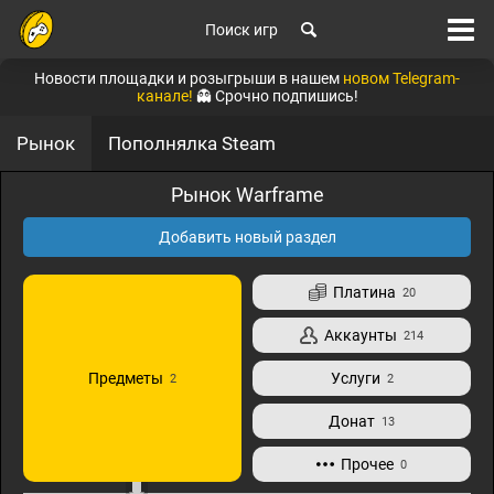
Поиск игр
Новости площадки и розыгрыши в нашем
новом Telegram-
канале!
👻 Срочно подпишись!
Рынок
Пополнялка Steam
Рынок Warframe
Добавить новый раздел
Платина
20
Аккаунты
214
Предметы
Услуги
2
2
Донат
13
Прочее
0