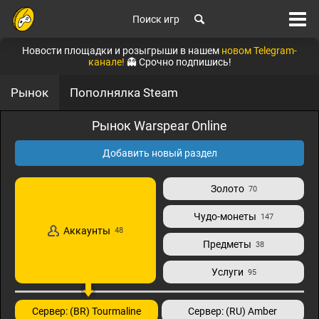
Поиск игр
Новости площадки и розыгрыши в нашем
новом Telegram-
канале!
👻 Срочно подпишись!
Рынок
Пополнялка Steam
Рынок Warspear Online
Добавить новый раздел
Золото
70
Чудо-монеты
147
Аккаунты
48
Предметы
38
Услуги
95
Сервер: (BR) Tourmaline
Сервер: (RU) Amber