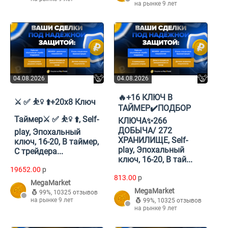
на рынке 9 лет
04.08.2026
04.08.2026
🔥+16 КЛЮЧ В
⚔️ ✅ ⛹️‍♀️ ⬆️+20x8 Ключ
ТАЙМЕР✔️ПОДБОР
Таймер⚔️ ✅ ⛹️‍♀️ ⬆️, Self-
КЛЮЧА✨266
ДОБЫЧА/ 272
play, Эпохальный
ХРАНИЛИЩЕ, Self-
ключ, 16-20, В таймер,
play, Эпохальный
С трейдера...
ключ, 16-20, В тай...
19652.00
p
813.00
p
MegaMarket
MegaMarket
99%
,
10325 отзывов
на рынке 9 лет
99%
,
10325 отзывов
на рынке 9 лет