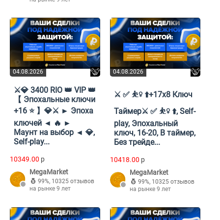
04.08.2026
04.08.2026
⚔️💎 3400 RIO 👑 VIP 👑
⚔️ ✅ ⛹️‍♀️ ⬆️+17x8 Ключ
【 Эпохальные ключи
+16 ⭐ 】💎⚔️ ► Эпоха
Таймер⚔️ ✅ ⛹️‍♀️ ⬆️, Self-
ключей ◄ 🔥 ►
play, Эпохальный
Маунт на выбор ◄ 💎,
ключ, 16-20, В таймер,
Self-play...
Без трейде...
10349.00
p
10418.00
p
MegaMarket
MegaMarket
99%
,
10325 отзывов
99%
,
10325 отзывов
на рынке 9 лет
на рынке 9 лет