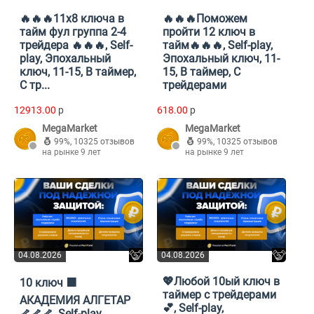
🔥🔥🔥11x8 ключа в
🔥🔥🔥Поможем
тайм фул группа 2-4
пройти 12 ключ в
трейдера 🔥🔥🔥, Self-
тайм🔥🔥🔥, Self-play,
play, Эпохальный
Эпохальный ключ, 11-
ключ, 11-15, В таймер,
15, В таймер, С
С тр...
трейдерами
12913.00
p
618.00
p
MegaMarket
MegaMarket
99%
,
10325 отзывов
99%
,
10325 отзывов
на рынке 9 лет
на рынке 9 лет
04.08.2026
04.08.2026
💖Любой 10ый ключ в
10 ключ 🟧
таймер с трейдерами
АКАДЕМИЯ АЛГЕТАР
💕, Self-play,
🦴🦴🦴, Self-play,