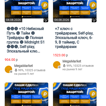
04.08.2026
04.08.2026
🔵🔵🔵 +10 Небесный
+7 ключ с
Путь 🔵 Тайм 🔵
трейдерами, Self-play,
Трейдеры 🔵 Полная
Эпохальный ключ, 6-
группа 🔵 Midnight S1
9, В таймер, С
🔵🔵🔵, Self-play,
трейдерами
Эпохальный клю...
1523.00
p
904.00
p
MegaMarket
MegaMarket
99%
,
10325 отзывов
на рынке 9 лет
99%
,
10325 отзывов
на рынке 9 лет