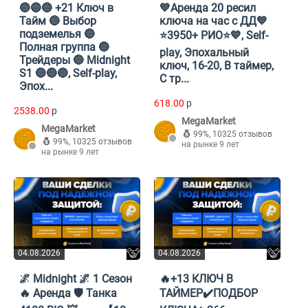
🔵🔵🔵 +21 Ключ в
💙Аренда 20 ресил
Тайм 🔵 Выбор
ключа на час с ДД💙
подземелья 🔵
⭐️3950+ РИО⭐️💙, Self-
Полная группа 🔵
play, Эпохальный
Трейдеры 🔵 Midnight
ключ, 16-20, В таймер,
S1 🔵🔵🔵, Self-play,
С тр...
Эпох...
618.00
p
2538.00
p
MegaMarket
MegaMarket
99%
,
10325 отзывов
99%
,
10325 отзывов
на рынке 9 лет
на рынке 9 лет
04.08.2026
04.08.2026
🌌 Midnight 🌌 1 Сезон
🔥+13 КЛЮЧ В
🔥 Аренда 🛡️ Танка
ТАЙМЕР✔️ПОДБОР