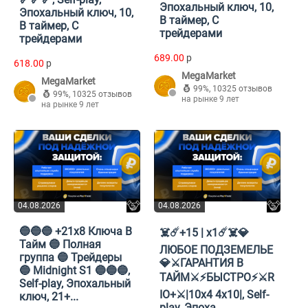
Эпохальный ключ, 10,
Эпохальный ключ, 10,
В таймер, С
В таймер, С
трейдерами
трейдерами
689.00
p
618.00
p
MegaMarket
MegaMarket
99%
,
10325 отзывов
99%
,
10325 отзывов
на рынке 9 лет
на рынке 9 лет
04.08.2026
04.08.2026
🔵🔵🔵 +21x8 Ключа В
☠️☄️+15 | x1☄️☠️💎
Тайм 🔵 Полная
ЛЮБОЕ ПОДЗЕМЕЛЬЕ
группа 🔵 Трейдеры
💎⚔️ГАРАНТИЯ В
🔵 Midnight S1 🔵🔵🔵,
ТАЙМ⚔️⚡️БЫСТРО⚡️⚔️R
Self-play, Эпохальный
IO+⚔️|10x4 4x10|, Self-
ключ, 21+...
play, Эпоха...