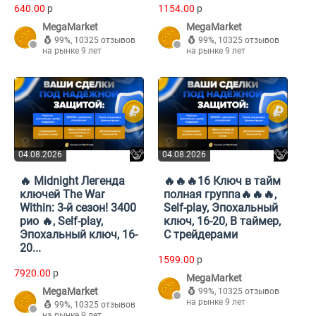
640.00
p
1154.00
p
MegaMarket
MegaMarket
99%
,
10325 отзывов
99%
,
10325 отзывов
на рынке 9 лет
на рынке 9 лет
04.08.2026
04.08.2026
🔥 Midnight Легенда
🔥🔥🔥16 Ключ в тайм
ключей The War
полная группа🔥🔥🔥,
Within: 3-й сезон! 3400
Self-play, Эпохальный
рио 🔥, Self-play,
ключ, 16-20, В таймер,
Эпохальный ключ, 16-
С трейдерами
20...
1599.00
p
7920.00
p
MegaMarket
MegaMarket
99%
,
10325 отзывов
на рынке 9 лет
99%
,
10325 отзывов
на рынке 9 лет