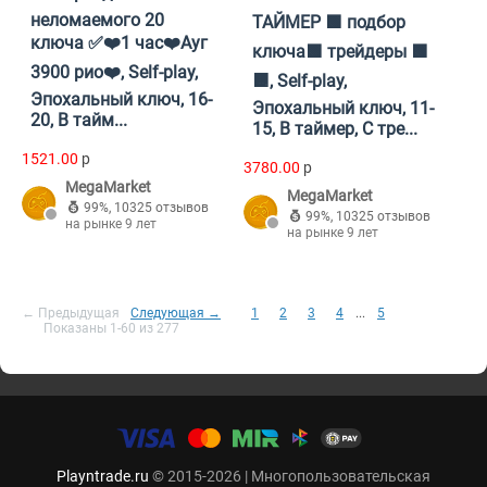
неломаемого 20
ТАЙМЕР 🟩 подбор
ключа ✅❤️1 час❤️Ауг
ключа🟩 трейдеры 🟩
3900 рио❤️, Self-play,
🟧, Self-play,
Эпохальный ключ, 16-
Эпохальный ключ, 11-
20, В тайм...
15, В таймер, С тре...
1521.00
p
3780.00
p
MegaMarket
MegaMarket
99%
,
10325 отзывов
99%
,
10325 отзывов
на рынке 9 лет
на рынке 9 лет
← Предыдущая
Следующая →
1
2
3
4
...
5
Показаны 1-60 из 277
Playntrade.ru
© 2015-2026 | Многопользовательская