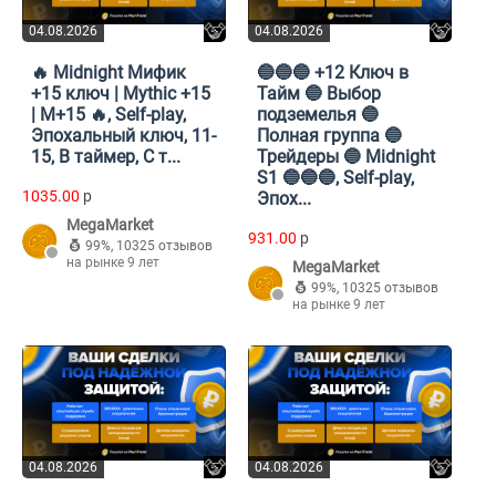
04.08.2026
04.08.2026
🔥 Midnight Мифик
🔵🔵🔵 +12 Ключ в
+15 ключ | Mythic +15
Тайм 🔵 Выбор
| M+15 🔥, Self-play,
подземелья 🔵
Эпохальный ключ, 11-
Полная группа 🔵
15, В таймер, С т...
Трейдеры 🔵 Midnight
S1 🔵🔵🔵, Self-play,
1035.00
p
Эпох...
MegaMarket
931.00
p
99%
,
10325 отзывов
на рынке 9 лет
MegaMarket
99%
,
10325 отзывов
на рынке 9 лет
04.08.2026
04.08.2026