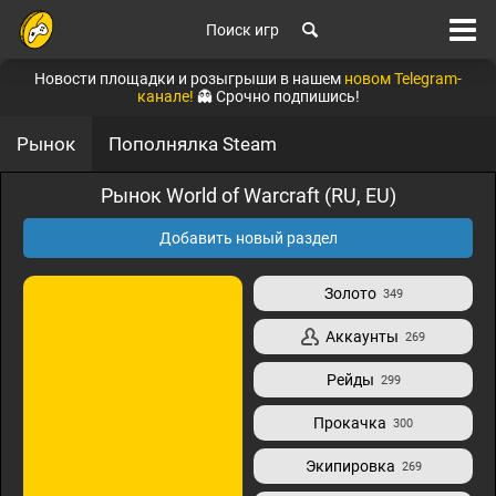
Поиск игр
Новости площадки и розыгрыши в нашем
новом Telegram-
канале!
👻 Срочно подпишись!
Рынок
Пополнялка Steam
Рынок World of Warcraft (RU, EU)
Добавить новый раздел
Золото
349
Аккаунты
269
Рейды
299
Прокачка
300
Экипировка
269