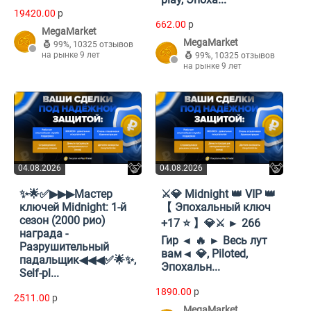
19420.00
p
662.00
p
MegaMarket
MegaMarket
99%
,
10325 отзывов
на рынке 9 лет
99%
,
10325 отзывов
на рынке 9 лет
04.08.2026
04.08.2026
✨🌟✅▶▶▶Мастер
⚔️💎 Midnight 👑 VIP 👑
ключей Midnight: 1-й
【 Эпохальный ключ
сезон (2000 рио)
+17 ⭐ 】💎⚔️ ► 266
награда -
Гир ◄ 🔥 ► Весь лут
Разрушительный
вам◄ 💎, Piloted,
падальщик◀◀◀✅🌟✨,
Эпохальн...
Self-pl...
1890.00
p
2511.00
p
MegaMarket