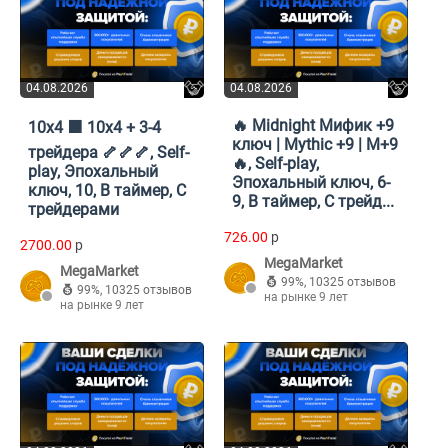
04.08.2026
04.08.2026
🔥 Midnight Мифик +9
10х4 🟧 10x4 + 3-4
ключ | Mythic +9 | M+9
трейдера 🦴🦴🦴, Self-
🔥, Self-play,
play, Эпохальный
Эпохальный ключ, 6-
ключ, 10, В таймер, С
9, В таймер, С трейд...
трейдерами
726.00
p
2700.00
p
MegaMarket
MegaMarket
99%
,
10325 отзывов
99%
,
10325 отзывов
на рынке 9 лет
на рынке 9 лет