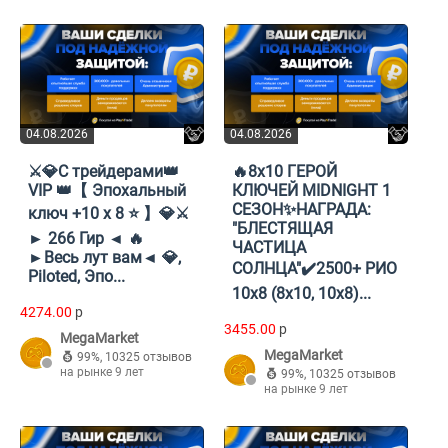
04.08.2026
04.08.2026
⚔️💎С трейдерами👑
🔥8x10 ГЕРОЙ
VIP 👑【 Эпохальный
КЛЮЧЕЙ MIDNIGHT 1
СЕЗОН✨НАГРАДА:
ключ +10 x 8 ⭐ 】💎⚔️
"БЛЕСТЯЩАЯ
► 266 Гир ◄ 🔥
ЧАСТИЦА
►Весь лут вам◄ 💎,
СОЛНЦА"✔️2500+ РИО
Piloted, Эпо...
10x8 (8х10, 10х8)...
4274.00
p
3455.00
p
MegaMarket
MegaMarket
99%
,
10325 отзывов
на рынке 9 лет
99%
,
10325 отзывов
на рынке 9 лет