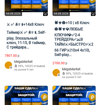
04.08.2026
04.08.2026
🕷🍄🎃+10 | x8 Ключ
⚔️ ✅ ⛹️‍♀️ ⬆️+14x8 Ключ
🎃🕷🍄💎ЛЮБЫЕ
Таймер⚔️ ✅ ⛹️‍♀️ ⬆️, Self-
КЛЮЧИ💎✅2-4
play, Эпохальный
ТРЕЙДЕРА✅⚔️В
ключ, 11-15, В таймер,
ТАЙМ⚔️⚡️БЫСТРО⚡️⚔️2
С трейдера...
66 ГИР⚔️|10x4 4x10|,
Self-play...
7807.00
p
MegaMarket
2700.00
p
99%
,
10325 отзывов
MegaMarket
на рынке 9 лет
99%
,
10325 отзывов
на рынке 9 лет