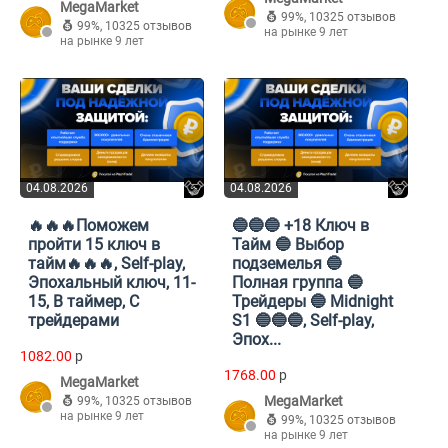
MegaMarket
99%
,
10325 отзывов
99%
,
10325 отзывов
на рынке 9 лет
на рынке 9 лет
04.08.2026
04.08.2026
🔥🔥🔥Поможем
🔵🔵🔵 +18 Ключ в
пройти 15 ключ в
Тайм 🔵 Выбор
тайм🔥🔥🔥, Self-play,
подземелья 🔵
Эпохальный ключ, 11-
Полная группа 🔵
15, В таймер, С
Трейдеры 🔵 Midnight
трейдерами
S1 🔵🔵🔵, Self-play,
Эпох...
1082.00
p
1768.00
p
MegaMarket
MegaMarket
99%
,
10325 отзывов
на рынке 9 лет
99%
,
10325 отзывов
на рынке 9 лет