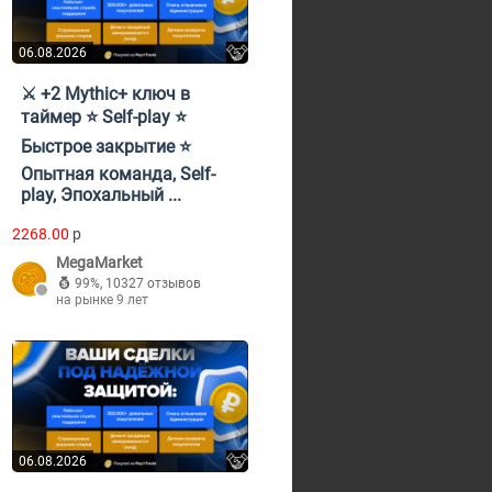
06.08.2026
⚔️ +2 Mythic+ ключ в
таймер ⭐ Self-play ⭐
Быстрое закрытие ⭐
Опытная команда, Self-
play, Эпохальный ...
2268.00
p
MegaMarket
99%
,
10327 отзывов
на рынке 9 лет
06.08.2026