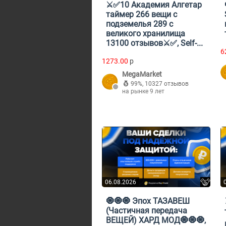
⚔️✅10 Академия Алгетар
таймер 266 вещи с
подземелья 289 с
великого хранилища
13100 отзывов⚔️✅, Self-...
6
1273.00
p
MegaMarket
99%
,
10327 отзывов
на рынке 9 лет
06.08.2026
🧿🧿🧿 Эпох ТАЗАВЕШ
(Частичная передача
ВЕЩЕЙ) ХАРД МОД🧿🧿🧿,