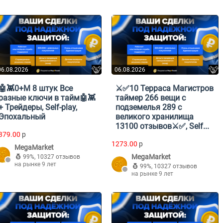
06.08.2026
06.08.2026
🤖👾0+М 8 штук Все
⚔️✅10 Терраса Магистров
разные ключи в тайм🤖👾
таймер 266 вещи с
+ Трейдеры, Self-play,
подземелья 289 с
Эпохальный
великого хранилища
13100 отзывов⚔️✅, Self...
379.00
p
1273.00
p
MegaMarket
MegaMarket
99%
,
10327 отзывов
на рынке 9 лет
99%
,
10327 отзывов
на рынке 9 лет