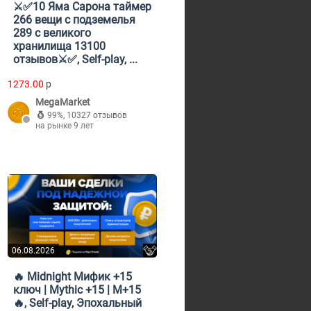
⚔️✅10 Яма Сарона таймер
266 вещи с подземелья
289 с великого
хранилища 13100
отзывов⚔️✅, Self-play, ...
1273.00
p
MegaMarket
99%
,
10327 отзывов
на рынке 9 лет
06.08.2026
🔥 Midnight Мифик +15
ключ | Mythic +15 | M+15
🔥, Self-play, Эпохальный