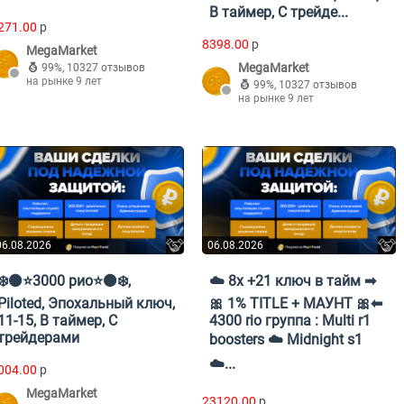
В таймер, С трейде...
271.00
p
8398.00
p
MegaMarket
MegaMarket
99%
,
10327 отзывов
на рынке 9 лет
99%
,
10327 отзывов
на рынке 9 лет
06.08.2026
06.08.2026
❄️⚫️⭐3000 рио⭐⚫️❄️,
☁️ 8х +21 ключ в тайм ➡
Piloted, Эпохальный ключ,
🎀 1% TITLE + МАУНТ 🎀⬅
11-15, В таймер, С
4300 rio группа : Multi r1
трейдерами
boosters ☁️ Midnight s1
☁️...
004.00
p
MegaMarket
23120.00
p