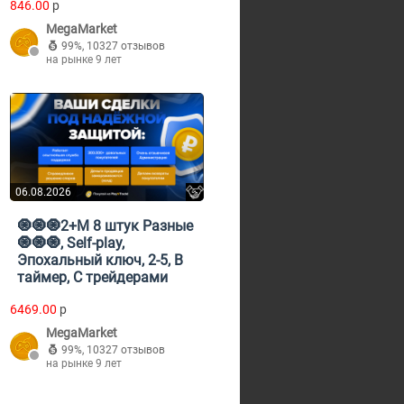
846.00
p
MegaMarket
99%
,
10327 отзывов
на рынке 9 лет
06.08.2026
🧿🧿🧿2+М 8 штук Разные
🧿🧿🧿, Self-play,
Эпохальный ключ, 2-5, В
таймер, С трейдерами
6469.00
p
MegaMarket
99%
,
10327 отзывов
на рынке 9 лет