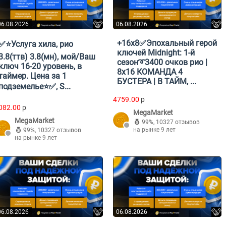
06.08.2026
06.08.2026
+16x8✅Эпохальный герой
✅⭐Услуга хила, рио
ключей Midnight: 1-й
3.8(ттв) 3.8(мн), мой/Ваш
сезон➰3400 очков рио |
ключ 16-20 уровень, в
8x16 КОМАНДА 4
таймер. Цена за 1
БУСТЕРА | В ТАЙМ, ...
подземелье⭐✅, S...
4759.00
p
082.00
p
MegaMarket
MegaMarket
99%
,
10327 отзывов
на рынке 9 лет
99%
,
10327 отзывов
на рынке 9 лет
06.08.2026
06.08.2026