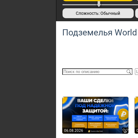
Сложность: Обычный
Подземелья World o
06.08.2026