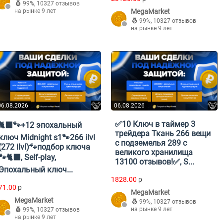
99%
,
10327 отзывов
на рынке 9 лет
MegaMarket
99%
,
10327 отзывов
на рынке 9 лет
06.08.2026
06.08.2026
✅10 Ключ в таймер 3
🐈‍⬛🐾+12 эпохальный
трейдера Ткань 266 вещи
ключ Midnight s1🐾266 ilvl
с подземелья 289 с
(272 ilvl)🐾подбор ключа
великого хранилища
🐾🐈‍⬛, Self-play,
13100 отзывов!✅, S...
Эпохальный ключ...
1828.00
p
71.00
p
MegaMarket
MegaMarket
99%
,
10327 отзывов
на рынке 9 лет
99%
,
10327 отзывов
на рынке 9 лет