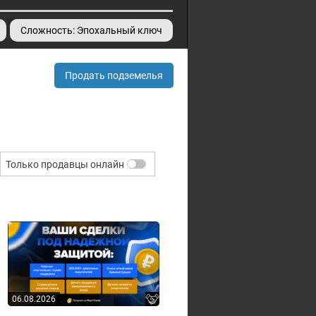
Сложность: Эпохальный ключ
Продать подземелья
Только продавцы онлайн
06.08.2026