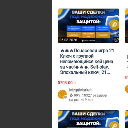
06.08.2026
🔥🔥🔥Почасовая игра 21
Ключ с группой
неломающийся кей цена
за час!🔥🔥🔥, Self-play,
Эпохальный ключ, 21...
6
5703.00
p
MegaMarket
99%
,
10327 отзывов
на рынке 9 лет