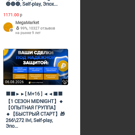
🔵🔵🔵, Self-play, Эпох...
1171.00
p
MegaMarket
99%
,
10327 отзывов
на рынке 9 лет
06.08.2026
🟧⬛►►[ M+16 ] ◄◄⬛🟧
【1 СЕЗОН MIDNIGHT】🔸
【ОПЫТНАЯ ГРУППА】
🔸【БЫСТРЫЙ СТАРТ】🎁
266\272 ilvl, Self-play,
Эпо...