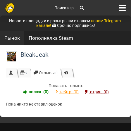
Поиск игр
Новости площадки и розыгрыши в нашем
новом Telegram-
канале!
👻 Срочно подпишись!
Рынок
Пополнялка Steam
BleakJeak
Отзывы
2
0
Показать только:
полож. (0)
нейтр. (0)
отриц. (0)
Пока никто не ставил оценок