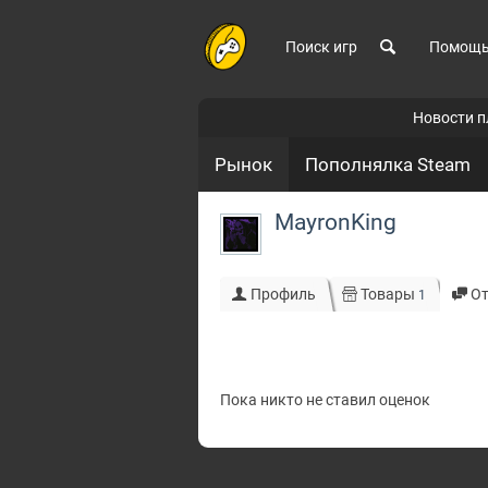
Поиск игр
Помощ
Новости 
Рынок
Пополнялка Steam
MayronKing
Профиль
Товары
О
1
Пока никто не ставил оценок