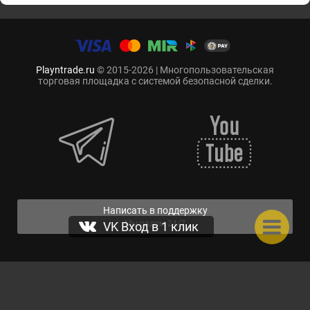
Playntrade.ru
© 2015-2026 | Многопользовательская
торговая площадка с системой безопасной сделки.
Написать в поддержку
Мы рядом 24/7
VK Вход в 1 клик
Нас уже:
616529