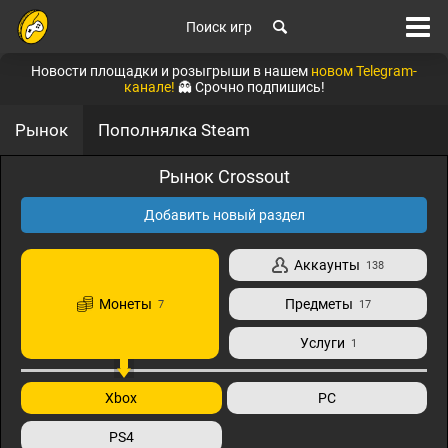
Поиск игр
Новости площадки и розыгрыши в нашем
новом Telegram-
канале!
👻 Срочно подпишись!
Рынок
Пополнялка Steam
Рынок Crossout
Добавить новый раздел
Аккаунты
138
Монеты
Предметы
7
17
Услуги
1
Xbox
PC
PS4