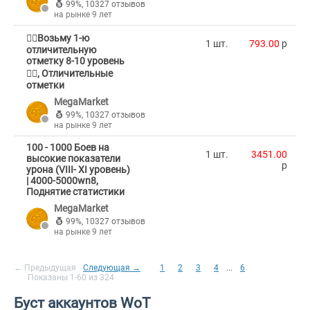
99%
,
10327 отзывов
на рынке 9 лет
🐦‍🔥Возьму 1-ю
1 шт.
793.00
p
отличительную
отметку 8-10 уровень
🐦‍🔥, Отличительные
отметки
MegaMarket
99%
,
10327 отзывов
на рынке 9 лет
100 - 1000 Боев на
1 шт.
3451.00
высокие показатели
p
урона (VIII- XI уровень)
| 4000-5000wn8,
Поднятие статистики
MegaMarket
99%
,
10327 отзывов
на рынке 9 лет
← Предыдущая
Следующая →
1
2
3
4
...
6
Показаны 1-60 из 324
Буст аккаунтов WoT