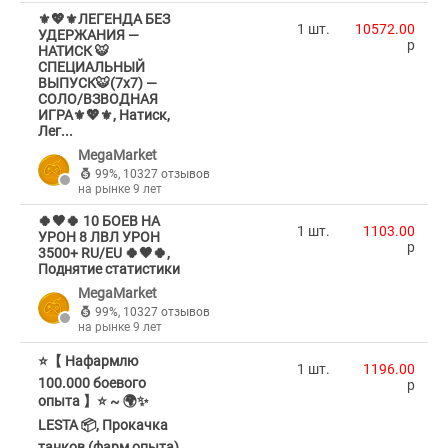
⚜️💖⚜️ЛЕГЕНДА БЕЗ
1 шт.
10572.00
УДЕРЖАНИЯ —
p
НАТИСК 🐯
СПЕЦИАЛЬНЫЙ
ВЫПУСК🐯(7х7) —
СОЛО/ВЗВОДНАЯ
ИГРА⚜️💖⚜️, Натиск,
Лег...
MegaMarket
99%
,
10327 отзывов
на рынке 9 лет
🍀🖤🍀 10 БОЕВ НА
1 шт.
1103.00
УРОН 8 ЛВЛ УРОН
p
3500+ RU/EU 🍀🖤🍀,
Поднятие статистики
MegaMarket
99%
,
10327 отзывов
на рынке 9 лет
⭐️【 Нафармлю
1 шт.
1196.00
100.000 боевого
p
опыта 】⭐️ ~ 🌍✨
LESTA 📦, Прокачка
танков (фарм опыта)