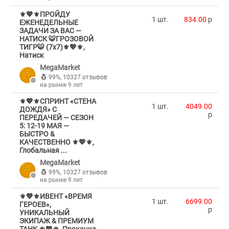
⚜️💖⚜️ПРОЙДУ
1 шт.
834.00
p
ЕЖЕНЕДЕЛЬНЫЕ
ЗАДАЧИ ЗА ВАС —
НАТИСК 🐯ГРОЗОВОЙ
ТИГР🐯 (7х7)⚜️💖⚜️,
Натиск
MegaMarket
99%
,
10327 отзывов
на рынке 9 лет
⚜️💖⚜️СПРИНТ «СТЕНА
1 шт.
4049.00
ДОЖДЯ» С
p
ПЕРЕДАЧЕЙ — СЕЗОН
5: 12-19 МАЯ —
БЫСТРО &
КАЧЕСТВЕННО ⚜️💖⚜️,
Глобальная ...
MegaMarket
99%
,
10327 отзывов
на рынке 9 лет
⚜️💖⚜️ИВЕНТ «ВРЕМЯ
1 шт.
6699.00
ГЕРОЕВ»,
p
УНИКАЛЬНЫЙ
ЭКИПАЖ & ПРЕМИУМ