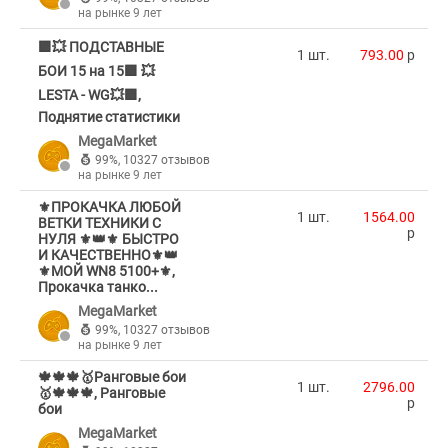
на рынке 9 лет
🟪💥 ПОДСТАВНЫЕ
1 шт.
793.00
p
БОИ 15 на 15🟪 💥
LESTA - WG💥🟪,
Поднятие статистики
MegaMarket
99%
,
10327 отзывов
на рынке 9 лет
⚜️ПРОКАЧКА ЛЮБОЙ
1 шт.
1564.00
ВЕТКИ ТЕХНИКИ С
p
НУЛЯ ⚜️👑⚜️ БЫСТРО
И КАЧЕСТВЕННО⚜️👑
⚜️МОЙ WN8 5100+⚜️,
Прокачка танко...
MegaMarket
99%
,
10327 отзывов
на рынке 9 лет
🍁🍁🍁🥇Ранговые бои
1 шт.
2796.00
🥇🍁🍁🍁, Ранговые
p
бои
MegaMarket