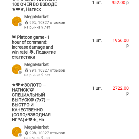
1 шт.
952.00
p
100 ОЧЕЙ ВО ВЗВОДЕ
⚜️👑⚜️, Натиск
MegaMarket
99%
,
10327 отзывов
на рынке 9 лет
🌟 Platoon game - 1
1 шт.
1956.00
hour of command:
p
increase damage and
win rate! 🌟, Поднятие
статистики
MegaMarket
99%
,
10327 отзывов
на рынке 9 лет
⚜️💖⚜️ЗОЛОТО —
1 шт.
2722.00
НАТИСК 🐯
p
СПЕЦИАЛЬНЫЙ
ВЫПУСК🐯 (7х7) —
БЫСТРО И
КАЧЕСТВЕННО
(СОЛО/ВЗВОДНАЯ
ИГРА)⚜️💖⚜️, На...
MegaMarket
99%
,
10327 отзывов
на рынке 9 лет