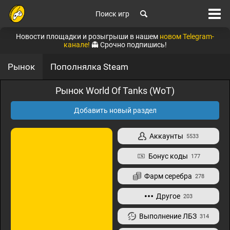
Поиск игр
Новости площадки и розыгрыши в нашем
новом Telegram-
канале!
👻 Срочно подпишись!
Рынок
Пополнялка Steam
Рынок World Of Tanks (WoT)
Добавить новый раздел
Аккаунты
5533
Бонус коды
177
Фарм серебра
278
Другое
203
Выполнение ЛБЗ
314