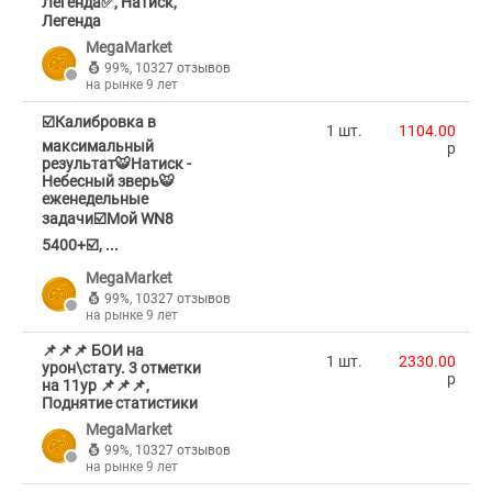
Легенда✅, Натиск,
Легенда
MegaMarket
99%
,
10327 отзывов
на рынке 9 лет
☑️Калибровка в
1 шт.
1104.00
максимальный
p
результат🐯Натиск -
Небесный зверь🐯
еженедельные
задачи☑️Мой WN8
5400+☑️, ...
MegaMarket
99%
,
10327 отзывов
на рынке 9 лет
📌📌📌 БОИ на
1 шт.
2330.00
урон\стату. 3 отметки
p
на 11ур 📌📌📌,
Поднятие статистики
MegaMarket
99%
,
10327 отзывов
на рынке 9 лет