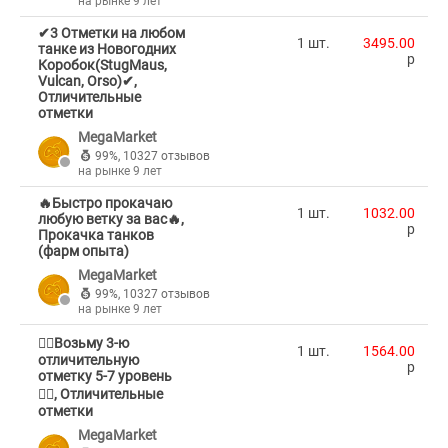
на рынке 9 лет
✔3 Отметки на любом
1 шт.
3495.00
танке из Новогодних
p
Коробок(StugMaus,
Vulcan, Orso)✔,
Отличительные
отметки
MegaMarket
99%
,
10327 отзывов
на рынке 9 лет
🔥Быстро прокачаю
1 шт.
1032.00
любую ветку за вас🔥,
p
Прокачка танков
(фарм опыта)
MegaMarket
99%
,
10327 отзывов
на рынке 9 лет
🐦‍🔥Возьму 3-ю
1 шт.
1564.00
отличительную
p
отметку 5-7 уровень
🐦‍🔥, Отличительные
отметки
MegaMarket