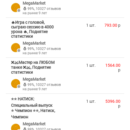
MegaMarket
99%
,
10327 отзывов
на рынке 9 лет
🔥Игра с головой,
1 шт.
793.00
p
сыграю сессию в 4000
урона 🔥, Поднятие
статистики
MegaMarket
99%
,
10327 отзывов
на рынке 9 лет
❌⚔️Мастер на ЛЮБОМ
1 шт.
1564.00
танке ❌⚔️, Поднятие
p
статистики
MegaMarket
99%
,
10327 отзывов
на рынке 9 лет
⭐⭐ НАТИСК:
1 шт.
5396.00
Специальный выпуск
p
⭐ Чемпион ⭐⭐, Натиск,
Чемпион
MegaMarket
99%
,
10327 отзывов