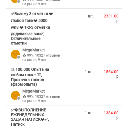
на рынке 9 лет
✅Возьму 3 отметки ❤️
1 шт.
2331.00
Любой Танк❤️ 5000
p
wn8 ❤️ 1-2-3 отметки
доделаю за вас✅,
Отличительные
отметки
MegaMarket
99%
,
10327 отзывов
на рынке 9 лет
🐦‍🔥100.000 Опыта на
1 шт.
1564.00
любом танке!🐦‍🔥,
p
Прокачка танков
(фарм опыта)
MegaMarket
99%
,
10327 отзывов
на рынке 9 лет
✅💎ВЫПОЛНЕНИЕ
1 шт.
1384.00
ЕЖЕНЕДЕЛЬНЫХ
p
ЗАДАЧ НАТИСК💎✅,
Натиск