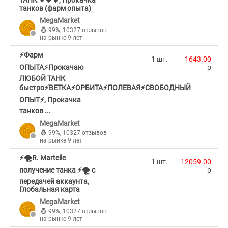
ТАНК ⚜️💖⚜️, Прокачка
танков (фарм опыта)
MegaMarket
99%
,
10327 отзывов
на рынке 9 лет
⚡️Фарм
1 шт.
1643.00
ОПЫТА⚡️Прокачаю
p
ЛЮБОЙ ТАНК
быстро⚡️ВЕТКА⚡️ОРБИТА⚡️ПОЛЕВАЯ⚡️СВОБОДНЫЙ
ОПЫТ⚡️, Прокачка
танков ...
MegaMarket
99%
,
10327 отзывов
на рынке 9 лет
⚡️🌪R. Martelle
1 шт.
12059.00
получение танка ⚡️🌪 с
p
передачей аккаунта,
Глобальная карта
MegaMarket
99%
,
10327 отзывов
на рынке 9 лет