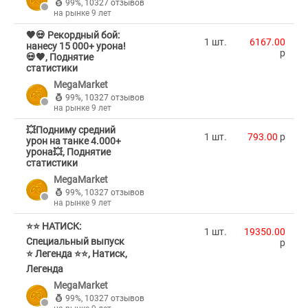
99%
,
10327 отзывов
на рынке 9 лет
🖤💀 Рекордный бой:
1 шт.
6167.00
нанесу 15 000+ урона!
p
💀🖤, Поднятие
статистики
MegaMarket
99%
,
10327 отзывов
на рынке 9 лет
💥Подниму средний
1 шт.
793.00
p
урон на танке 4.000+
урона💥, Поднятие
статистики
MegaMarket
99%
,
10327 отзывов
на рынке 9 лет
⭐⭐ НАТИСК:
1 шт.
19350.00
Специальный выпуск
p
⭐ Легенда ⭐⭐, Натиск,
Легенда
MegaMarket
99%
,
10327 отзывов