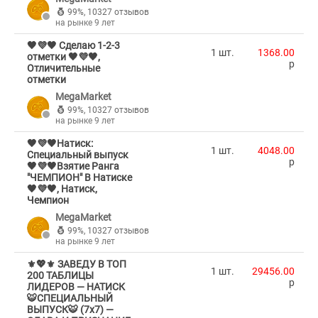
99%
,
10327 отзывов
на рынке 9 лет
🖤💜🖤 Сделаю 1-2-3
1 шт.
1368.00
отметки 🖤💜🖤,
p
Отличительные
отметки
MegaMarket
99%
,
10327 отзывов
на рынке 9 лет
🖤💜🖤Натиск:
1 шт.
4048.00
Специальный выпуск
p
🖤💜🖤Взятие Ранга
"ЧЕМПИОН" В Натиске
🖤💜🖤, Натиск,
Чемпион
MegaMarket
99%
,
10327 отзывов
на рынке 9 лет
⚜️💖⚜️ ЗАВЕДУ В ТОП
1 шт.
29456.00
200 ТАБЛИЦЫ
p
ЛИДЕРОВ — НАТИСК
🐯СПЕЦИАЛЬНЫЙ
ВЫПУСК🐯 (7х7) —