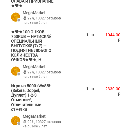
СЛАВА И ПРИЗНАНИЕ
⚜️💖⚜️...
MegaMarket
99%
,
10327 отзывов
на рынке 9 лет
⚜️💖⚜️100 ОЧКОВ
1 шт.
1044.00
750RUB — НАТИСК 🐯
p
СПЕЦИАЛЬНЫЙ
ВЫПУСК🐯 (7х7) —
ПОДНЯТИЕ ЛЮБОГО
КОЛИЧЕСТВА
ОЧКОВ⚜️💖⚜️, Н...
MegaMarket
99%
,
10327 отзывов
на рынке 9 лет
Игра на 5000+Wn8💜
1 шт.
2330.00
(Sekera, Doppel,
p
Дуплет) 1-2-3
Отметки✅,
Отличительные
отметки
MegaMarket
99%
,
10327 отзывов
на рынке 9 лет