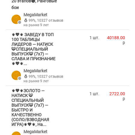
20 этапов🟣, Ранговые
бои
MegaMarket
99%
,
10327 отзывов
на рынке 9 лет
⚜️💖⚜️ ЗАВЕДУ В ТОП
1 шт.
40188.00
100 ТАБЛИЦЫ
p
ЛИДЕРОВ — НАТИСК
🐯СПЕЦИАЛЬНЫЙ
ВЫПУСК🐯 (7х7) —
СЛАВА И ПРИЗНАНИЕ
⚜️💖⚜️...
MegaMarket
99%
,
10327 отзывов
на рынке 9 лет
⚜️💖⚜️ЗОЛОТО —
1 шт.
2722.00
НАТИСК 🐯
p
СПЕЦИАЛЬНЫЙ
ВЫПУСК🐯 (7х7) —
БЫСТРО И
КАЧЕСТВЕННО
(СОЛО/ВЗВОДНАЯ
ИГРА)⚜️💖⚜️, На...
MegaMarket