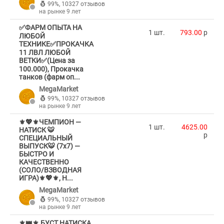
99%
,
10327 отзывов
на рынке 9 лет
✅ФАРМ ОПЫТА НА
1 шт.
793.00
p
ЛЮБОЙ
ТЕХНИКЕ✅ПРОКАЧКА
11 ЛВЛ ЛЮБОЙ
ВЕТКИ✅(Цена за
100.000), Прокачка
танков (фарм оп...
MegaMarket
99%
,
10327 отзывов
на рынке 9 лет
⚜️💖⚜️ЧЕМПИОН —
1 шт.
4625.00
НАТИСК 🐯
p
СПЕЦИАЛЬНЫЙ
ВЫПУСК🐯 (7х7) —
БЫСТРО И
КАЧЕСТВЕННО
(СОЛО/ВЗВОДНАЯ
ИГРА)⚜️💖⚜️, Н...
MegaMarket
99%
,
10327 отзывов
на рынке 9 лет
⚜️👑⚜️ БУСТ НАТИСКА