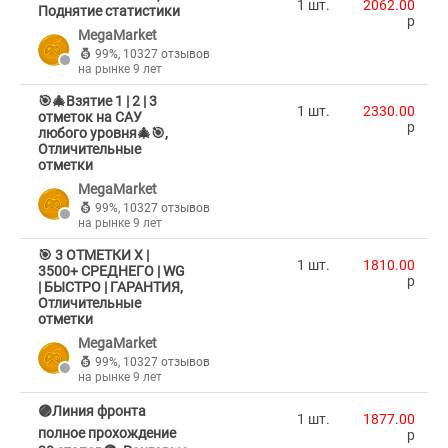
1 шт.
2062.00
Поднятие статистики
p
MegaMarket
99%
,
10327 отзывов
на рынке 9 лет
🎯🎄Взятие 1 | 2 | 3
1 шт.
2330.00
отметок на САУ
p
любого уровня🎄🎯,
Отличительные
отметки
MegaMarket
99%
,
10327 отзывов
на рынке 9 лет
🎯 3 ОТМЕТКИ X |
1 шт.
1810.00
3500+ СРЕДНЕГО | WG
p
| БЫСТРО | ГАРАНТИЯ,
Отличительные
отметки
MegaMarket
99%
,
10327 отзывов
на рынке 9 лет
🟣Линия фронта
1 шт.
1877.00
полное прохождение
p