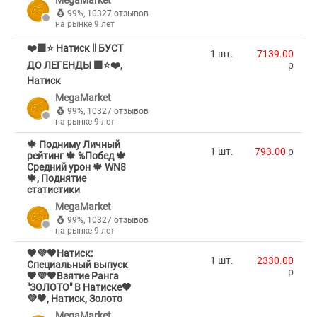
MegaMarket
99%
,
10327 отзывов
на рынке 9 лет
❤️🟪⭐️ Натиск ll БУСТ
1 шт.
7139.00
ДО ЛЕГЕНДЫ 🟪⭐️❤️,
p
Натиск
MegaMarket
99%
,
10327 отзывов
на рынке 9 лет
🍁 Подниму Личный
1 шт.
793.00
p
рейтинг 🍁 %Побед 🍁
Средний урон 🍁 WN8
🍁, Поднятие
статистики
MegaMarket
99%
,
10327 отзывов
на рынке 9 лет
🖤💜🖤Натиск:
1 шт.
2330.00
Специальный выпуск
p
🖤💜🖤Взятие Ранга
"ЗОЛОТО" В Натиске🖤
💜🖤, Натиск, Золото
MegaMarket