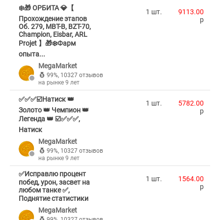
❄️🎁 ОРБИТА 💎【
1 шт.
9113.00
Прохождение этапов
p
Об. 279, MBT-B, BZT-70,
Champion, Eisbar, ARL
Projet 】🎁❄️Фарм
опыта...
MegaMarket
99%
,
10327 отзывов
на рынке 9 лет
✅✅✅☑️Натиск 👑
1 шт.
5782.00
Золото 👑 Чемпион 👑
p
Легенда 👑 ☑️✅✅✅,
Натиск
MegaMarket
99%
,
10327 отзывов
на рынке 9 лет
✅Исправлю процент
1 шт.
1564.00
побед, урон, засвет на
p
любом танке ✅,
Поднятие статистики
MegaMarket
99%
,
10327 отзывов