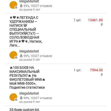
MegaMarket
99%
,
10327 отзывов
на рынке 9 лет
⚜️💖⚜️ЛЕГЕНДА C
1 шт.
13461.00
УДЕРЖАНИЕМ —
p
НАТИСК 🐯
СПЕЦИАЛЬНЫЙ
ВЫПУСК🐯(7х7) —
СОЛО/ВЗВОДНАЯ
ИГРА⚜️💖⚜️, Натиск,
Леге...
MegaMarket
99%
,
10327 отзывов
на рынке 9 лет
🔥100 БОЕВ НА
1 шт.
7594.00
МАКСИМАЛЬНЫЙ
p
РЕЗУЛЬТАТ🔥 На
ФИОЛЕТОВЫЙ WN8🔥
Мой WN8-5500+,
Поднятие статистики
MegaMarket
99%
,
10327 отзывов
на рынке 9 лет
35 боев custom lot,