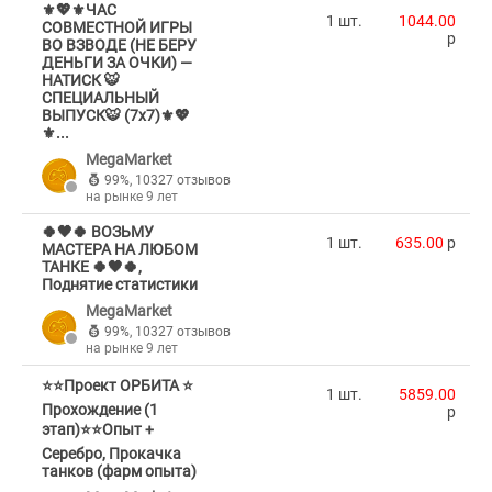
⚜️💖⚜️ЧАС
1 шт.
1044.00
СОВМЕСТНОЙ ИГРЫ
p
ВО ВЗВОДЕ (НЕ БЕРУ
ДЕНЬГИ ЗА ОЧКИ) —
НАТИСК 🐯
СПЕЦИАЛЬНЫЙ
ВЫПУСК🐯 (7х7)⚜️💖
⚜️...
MegaMarket
99%
,
10327 отзывов
на рынке 9 лет
🍀🖤🍀 ВОЗЬМУ
1 шт.
635.00
p
МАСТЕРА НА ЛЮБОМ
ТАНКЕ 🍀🖤🍀,
Поднятие статистики
MegaMarket
99%
,
10327 отзывов
на рынке 9 лет
⭐⭐Проект ОРБИТА ⭐
1 шт.
5859.00
Прохождение (1
p
этап)⭐⭐Опыт +
Серебро, Прокачка
танков (фарм опыта)