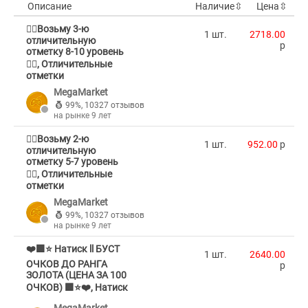
Описание
Наличие
⇳
Цена
⇳
🐦‍🔥Возьму 3-ю
1 шт.
2718.00
отличительную
p
отметку 8-10 уровень
🐦‍🔥, Отличительные
отметки
MegaMarket
99%
,
10327 отзывов
на рынке 9 лет
🐦‍🔥Возьму 2-ю
1 шт.
952.00
p
отличительную
отметку 5-7 уровень
🐦‍🔥, Отличительные
отметки
MegaMarket
99%
,
10327 отзывов
на рынке 9 лет
❤️🟪⭐️ Натиск ll БУСТ
1 шт.
2640.00
ОЧКОВ ДО РАНГА
p
ЗОЛОТА (ЦЕНА ЗА 100
ОЧКОВ) 🟪⭐️❤️, Натиск