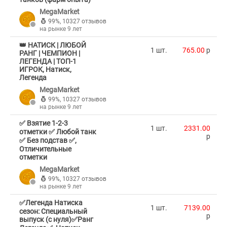
MegaMarket
99%
,
10327 отзывов
на рынке 9 лет
👑 НАТИСК | ЛЮБОЙ
1 шт.
765.00
p
РАНГ | ЧЕМПИОН |
ЛЕГЕНДА | ТОП-1
ИГРОК, Натиск,
Легенда
MegaMarket
99%
,
10327 отзывов
на рынке 9 лет
✅ Взятие 1-2-3
1 шт.
2331.00
отметки ✅ Любой танк
p
✅ Без подстав ✅,
Отличительные
отметки
MegaMarket
99%
,
10327 отзывов
на рынке 9 лет
✅Легенда Натиска
1 шт.
7139.00
сезон: Специальный
p
выпуск (с нуля)✅Ранг