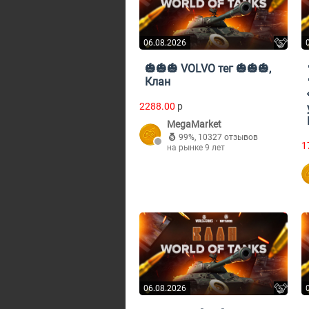
06.08.2026
🎃🎃🎃 VOLVO тег 🎃🎃🎃,
Клан
2288.00
p
MegaMarket
99%
,
10327 отзывов
1
на рынке 9 лет
06.08.2026