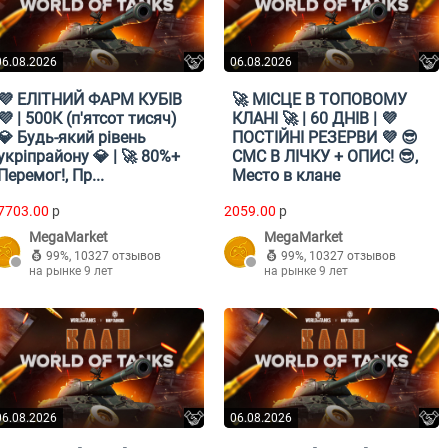
06.08.2026
06.08.2026
💜 ЕЛІТНИЙ ФАРМ КУБІВ
🚀 МІСЦЕ В ТОПОВОМУ
💜 | 500К (п'ятсот тисяч)
КЛАНІ 🚀 | 60 ДНІВ | 💜
💎 Будь-який рівень
ПОСТІЙНІ РЕЗЕРВИ 💜 😎
укріпрайону 💎 | 🚀 80%+
СМС В ЛІЧКУ + ОПИС! 😎,
Перемог!, Пр...
Место в клане
7703.00
p
2059.00
p
MegaMarket
MegaMarket
99%
,
10327 отзывов
99%
,
10327 отзывов
на рынке 9 лет
на рынке 9 лет
06.08.2026
06.08.2026