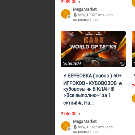
2289.00
p
MegaMarket
99%
,
10327 отзывов
на рынке 9 лет
06.08.2026
⚡ ВЕРБОВКА ( набор ) 60+
ИГРОКОВ - КУБОВОЗОВ 🔥
7
кубовозы 🔥 В КЛАН !!!
⚡Все выполню✅ за 1
сутки!🔥, На...
2746.00
p
MegaMarket
99%
,
10327 отзывов
на рынке 9 лет