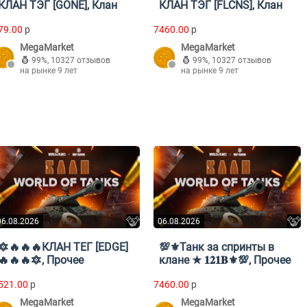
КЛАН ТЭГ [GONE], Клан
КЛАН ТЭГ [FLCNS], Клан
79.00
p
7460.00
p
MegaMarket
MegaMarket
99%
,
10327 отзывов
99%
,
10327 отзывов
на рынке 9 лет
на рынке 9 лет
06.08.2026
06.08.2026
🔯🔥🔥🔥КЛАН ТЕГ [EDGE]
💯⚜️Танк за спринты в
🔥🔥🔥🔯, Прочее
клане ★ 𝟏𝟐𝟏𝐁⚜️💯, Прочее
521.00
p
7460.00
p
MegaMarket
MegaMarket