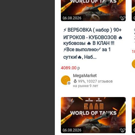
06.08.2026
⚡ ВЕРБОВКА ( набор ) 90+
ИГРОКОВ - КУБОВОЗОВ 🔥
кубовозы 🔥 В КЛАН !!!
⚡Все выполню✅ за 1
1
сутки!🔥, Наб...
4089.00
p
MegaMarket
99%
,
10327 отзывов
на рынке 9 лет
06.08.2026