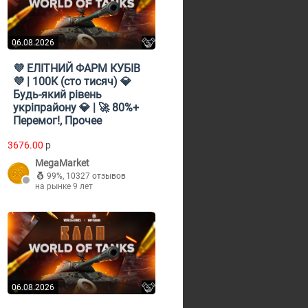
06.08.2026
💜 ЕЛІТНИЙ ФАРМ КУБІВ
💜 | 100К (сто тисяч) 💎
Будь-який рівень
укріпрайону 💎 | 🚀 80%+
Перемог!, Прочее
3676.00
p
MegaMarket
99%
,
10327 отзывов
на рынке 9 лет
06.08.2026