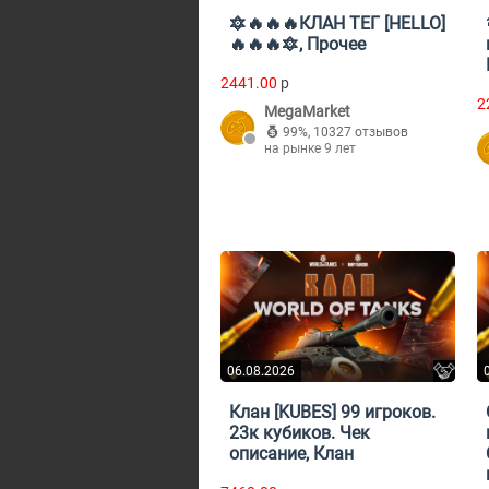
🔯🔥🔥🔥КЛАН ТЕГ [HELLO]
🔥🔥🔥🔯, Прочее
2441.00
p
2
MegaMarket
99%
,
10327 отзывов
на рынке 9 лет
06.08.2026
Клан [KUBES] 99 игроков.
23к кубиков. Чек
описание, Клан