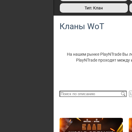
Тип: Клан
Кланы WoT
На нашем рынке PlayNTrade Вы лег
PlayNTrade проходят между 