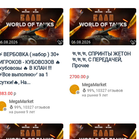
06.08.2026
06.08.2026
🏃🏃🏃 СПРИНТЫ ЖЕТОН
⚡ ВЕРБОВКА ( набор ) 30+
🏃🏃🏃 С ПЕРЕДАЧЕЙ,
ИГРОКОВ - КУБОВОЗОВ 🔥
Прочее
кубовозы 🔥 В КЛАН !!!
⚡Все выполню✅ за 1
2700.00
p
сутки!🔥, На...
MegaMarket
99%
,
10327 отзывов
383.00
p
на рынке 9 лет
MegaMarket
99%
,
10327 отзывов
на рынке 9 лет