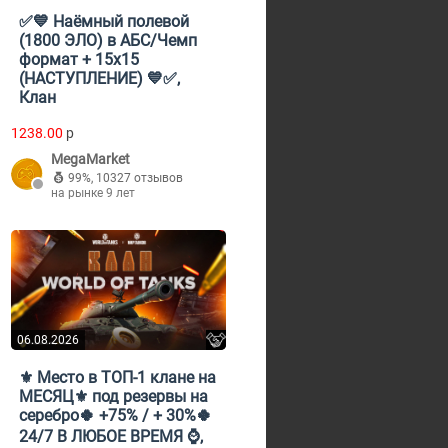
✅💙 Наёмный полевой
(1800 ЭЛО) в АБС/Чемп
формат + 15х15
(НАСТУПЛЕНИЕ) 💙✅,
Клан
1238.00
p
MegaMarket
99%
,
10327 отзывов
на рынке 9 лет
06.08.2026
⚜️ Место в ТОП-1 клане на
МЕСЯЦ⚜️ под резервы на
серебро🍀 +75% / + 30%🍀
24/7 В ЛЮБОЕ ВРЕМЯ ⌚️,