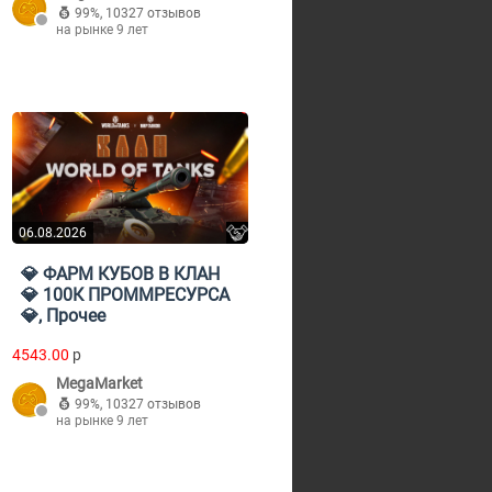
99%
,
10327 отзывов
на рынке 9 лет
06.08.2026
💎 ФАРМ КУБОВ В КЛАН
💎 100К ПРОММРЕСУРСА
💎, Прочее
4543.00
p
MegaMarket
99%
,
10327 отзывов
на рынке 9 лет