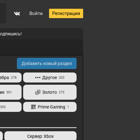
Войти
Регистрация
подпишись!
Добавить новый раздел
ебра
Другое
278
203
ие
Золото
301
275
Prime Gaming
303
1
Сервер: Xbox