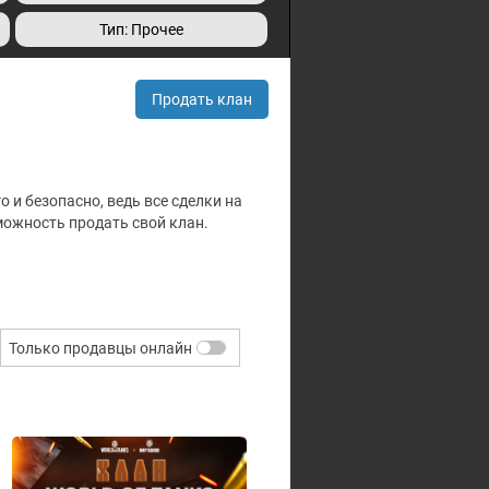
Тип: Прочее
Продать клан
о и безопасно, ведь все сделки на
можность продать свой клан.
Только продавцы онлайн