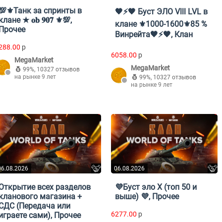
💯⚜️Танк за спринты в
🖤⚡️🖤 Буст ЭЛО Vlll LVL в
клане ★ 𝐨𝐛 𝟗𝟎𝟕 ⚜️💯,
клане ⚜️1000-1600⚜️85 %
Прочее
Винрейта🖤⚡️🖤, Клан
288.00
p
6058.00
p
MegaMarket
MegaMarket
99%
,
10327 отзывов
на рынке 9 лет
99%
,
10327 отзывов
на рынке 9 лет
06.08.2026
06.08.2026
Открытие всех разделов
💜Буст эло X (топ 50 и
кланового магазина +
выше) 💜, Прочее
СДС (Передача или
6277.00
p
играете сами), Прочее