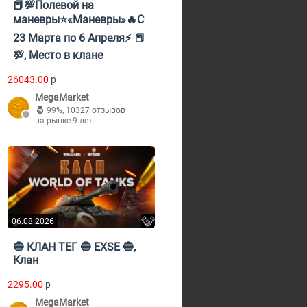
📕💯Полевой на
маневры⭐«Маневры»🔥С
23 Марта по 6 Апреля⚡ 📕
💯, Место в клане
26043.00
p
MegaMarket
99%
,
10327 отзывов
на рынке 9 лет
06.08.2026
🔵 КЛАН ТЕГ 🔵 EXSE 🔵,
Клан
2295.00
p
MegaMarket