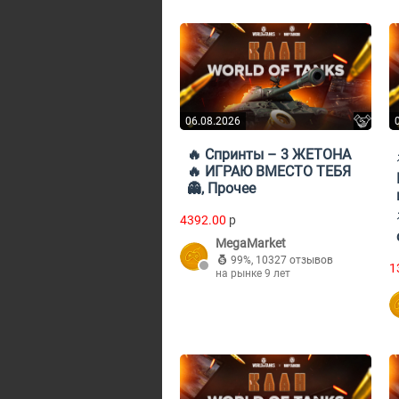
06.08.2026
🔥 Спринты – 3 ЖЕТОНА
🔥 ИГРАЮ ВМЕСТО ТЕБЯ
👻, Прочее
4392.00
p
MegaMarket
99%
,
10327 отзывов
1
на рынке 9 лет