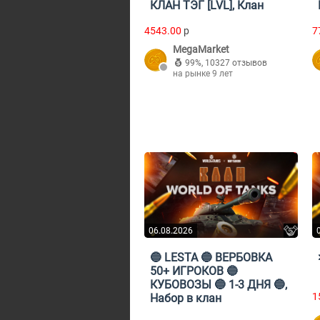
КЛАН ТЭГ [LVL], Клан
4543.00
p
7
MegaMarket
99%
,
10327 отзывов
на рынке 9 лет
06.08.2026
🔵 LESTA 🔵 ВЕРБОВКА
50+ ИГРОКОВ 🔵
КУБОВОЗЫ 🔵 1-3 ДНЯ 🔵,
1
Набор в клан