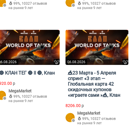
99%
,
10327 отзывов
99%
,
10327 отзывов
на рынке 9 лет
на рынке 9 лет
06.08.2026
06.08.2026
🔵 КЛАН ТЕГ 🔵 II 🔵, Клан
🎪23 Марта - 5 Апреля
спринт «3 этап —
920.00
p
Глобальная карта 42
скидочных купонов
MegaMarket
«играете сами »🎪, Клан
99%
,
10327 отзывов
на рынке 9 лет
8206.00
p
MegaMarket
99%
,
10327 отзывов
на рынке 9 лет