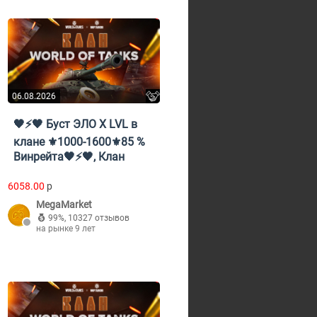
06.08.2026
🖤⚡️🖤 Буст ЭЛО X LVL в
клане ⚜️1000-1600⚜️85 %
Винрейта🖤⚡️🖤, Клан
6058.00
p
MegaMarket
99%
,
10327 отзывов
на рынке 9 лет