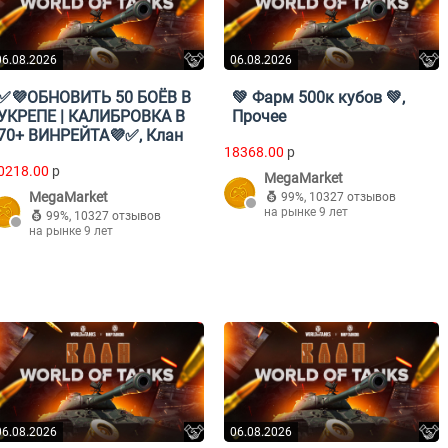
06.08.2026
06.08.2026
✅💜ОБНОВИТЬ 50 БОЁВ В
💚 Фарм 500к кубов 💚,
УКРЕПЕ | КАЛИБРОВКА В
Прочее
70+ ВИНРЕЙТА💜✅, Клан
18368.00
p
0218.00
p
MegaMarket
MegaMarket
99%
,
10327 отзывов
на рынке 9 лет
99%
,
10327 отзывов
на рынке 9 лет
06.08.2026
06.08.2026