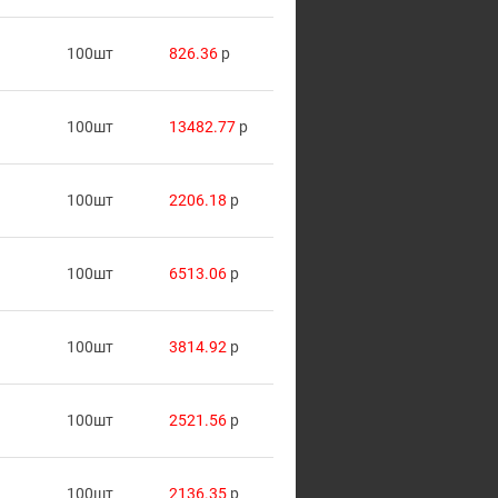
100шт
826.36
p
100шт
13482.77
p
100шт
2206.18
p
100шт
6513.06
p
100шт
3814.92
p
100шт
2521.56
p
100шт
2136.35
p