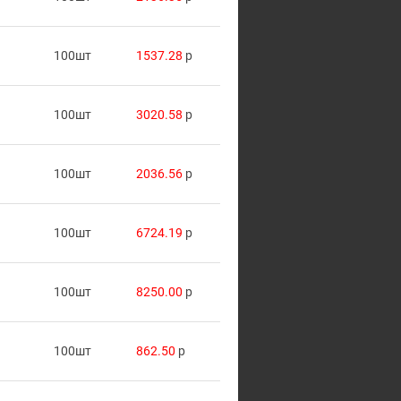
100шт
1537.28
p
100шт
3020.58
p
100шт
2036.56
p
100шт
6724.19
p
100шт
8250.00
p
100шт
862.50
p