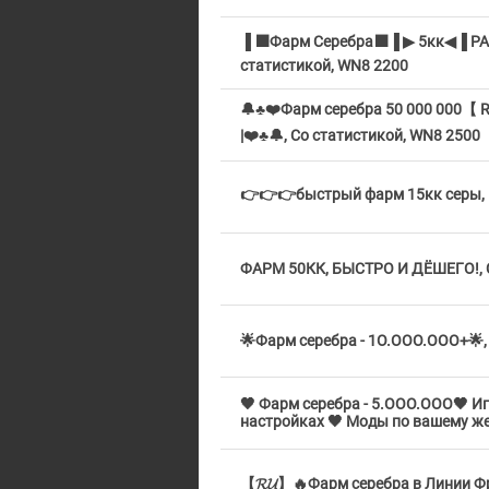
▐ ⬛Фарм Серебра⬛▐ ▶ 5кк◀▐ РА
статистикой, WN8 2200
🔔♣️❤️Фарм серебра 50 000 000【 R
|❤️♣️🔔, Со статистикой, WN8 2500
👉👉👉быстрый фарм 15кк серы, 
ФАРМ 50КК, БЫСТРО И ДЁШЕГО!, С
🌟Фарм серебра - 1O.OOO.OOO+🌟,
🖤 Фарм серебра - 5.OOO.OOO🖤 Иг
настройках 🖤 Моды по вашему жел
【𝓡𝓤】🔥Фарм серебра в Линии Фр