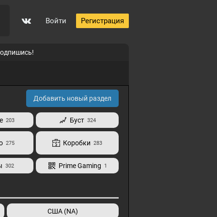
Войти
Регистрация
подпишись!
Добавить новый раздел
е
Буст
203
324
о
Коробки
275
283
ы
Prime Gaming
302
1
США (NA)