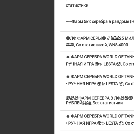
статистики
-----Фарм 5кк серебра в рандоме (
🟡ЛФ ФАРМ СЕРЫ🟡 // 👾👾25 МИ
👾👾, Со статистикой, WN8 4000
🔥 ФАРМ СЕРЕБРА WORLD OF TANK
РУЧНАЯ ИГРА 🌍✨ LESTA 📦, Со ста
🔥 ФАРМ СЕРЕБРА WORLD OF TAN
• РУЧНАЯ ИГРА 🌍✨ LESTA 📦, Со ст
🎁🎁🎁ФАРМ СЕРЕБРА В ЛФ🎁🎁🎁 
РУБЛЕЙ🤗🤗, Без статистики
🔥 ФАРМ СЕРЕБРА WORLD OF TAN
• РУЧНАЯ ИГРА 🌍✨ LESTA 📦, Со ст