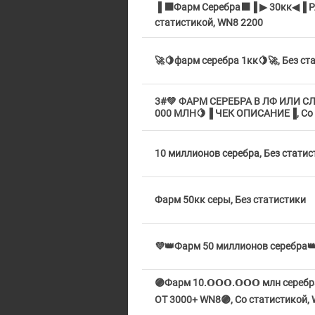
▐ ⬛Фарм Серебра⬛▐ ▶ 30кк◀▐ Р
статистикой, WN8 2200
🚀🍋фарм серебра 1кк🍋🚀, Без ст
3#💚 ФАРМ СЕРЕБРА В ЛФ ИЛИ СЛ
000 МЛН🍋▐ ЧЕК ОПИСАНИЕ▐, Со с
10 миллионов серебра, Без статис
Фарм 50кк серы, Без статистики
💜👑Фарм 50 миллионов серебра👑
🟣Фарм 10.𝗢𝗢𝗢.𝗢𝗢𝗢 млн се
ОТ 3000+ WN8🟣, Со статистикой,