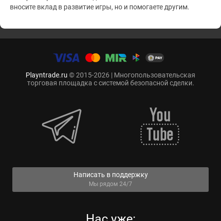
вносите вклад в развитие игры, но и помогаете другим.
Playntrade.ru
© 2015-2026 | Многопользовательская
торговая площадка с системой безопасной сделки.
Написать в поддержку
Мы рядом 24/7
Нас уже: