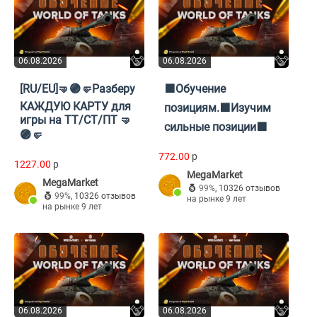
06.08.2026
06.08.2026
[RU/EU]🤜🟣🤛Разберу
🟪Обучение
КАЖДУЮ КАРТУ для
позициям.🟪Изучим
игры на ТТ/СТ/ПТ 🤜
сильные позиции🟪
🟣🤛
772.00
p
1227.00
p
MegaMarket
MegaMarket
99%
,
10326 отзывов
99%
,
10326 отзывов
на рынке 9 лет
на рынке 9 лет
06.08.2026
06.08.2026