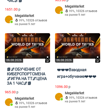
965.00
p
ЧАС🌌📗
MegaMarket
1651.00
p
99%
,
10326 отзывов
на рынке 9 лет
MegaMarket
99%
,
10326 отзывов
на рынке 9 лет
06.08.2026
06.08.2026
📗🌌ОБУЧЕНИЕ ОТ
❤️❤️❤️Взводная
КИБЕРСПОРТСМЕНА
игра+обучение❤️❤️❤️
🌌ИГРА НА ТТ🌌ЦЕНА
ЗА 1 ЧАС🌌📗
1096.00
p
965.00
p
MegaMarket
99%
,
10326 отзывов
MegaMarket
на рынке 9 лет
99%
,
10326 отзывов
на рынке 9 лет