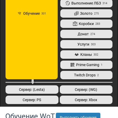
Выполнение ЛБЗ
314
Обучение
Золото
301
275
Коробки
283
Донат
274
Услуги
303
Кланы
302
Prime Gaming
1
Twitch Drops
2
Сервер: (Lesta)
Сервер: (WG)
Сервер: PS
Сервер: Xbox
Обучение WoT
Выполнить обучение