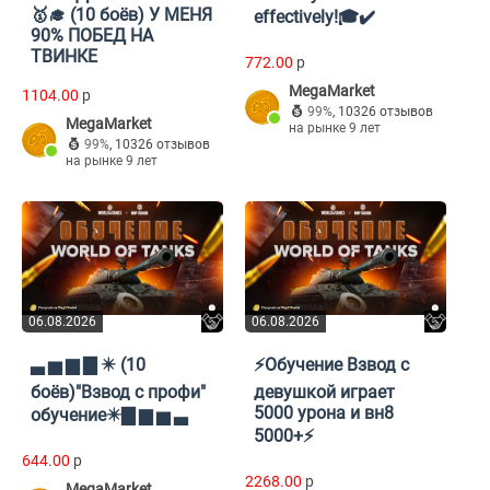
🥇‍🎓 (10 боёв) У МЕНЯ
effectively!🎓✔️
90% ПОБЕД НА
ТВИНКЕ
772.00
p
MegaMarket
1104.00
p
99%
,
10326 отзывов
MegaMarket
на рынке 9 лет
99%
,
10326 отзывов
на рынке 9 лет
06.08.2026
06.08.2026
▃ ▅ ▆ ▇ ✴️ (10
⚡Обучение Взвод с
боёв)"Взвод с профи"
девушкой играет
5000 урона и вн8
обучение✴️▇ ▆ ▅ ▃
5000+⚡
644.00
p
2268.00
p
MegaMarket