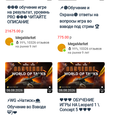
❼❼❼ обучение игре
📌🟣Обучение и
на результат, уровень
Охрана🟣 ответы на
PRO ❼❼❼ ЧИТАЙТЕ
вопросы игра во
ОПИСАНИЕ
взводе под стрим 🏆
21675.00
p
775.00
p
MegaMarket
99%
,
10326 отзывов
MegaMarket
на рынке 9 лет
99%
,
10326 отзывов
на рынке 9 лет
06.08.2026
06.08.2026
🖤🖤🖤 ОБУЧЕНИЕ
⚡WG «Натиск»🌨️
ИГРЫ НА Leopard 1 \
Обучение во Взводе
Concept 5 🖤🖤🖤
🐯)❤️