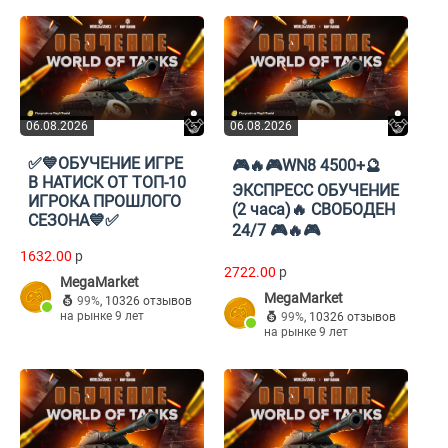
06.08.2026
06.08.2026
✅💙ОБУЧЕНИЕ ИГРЕ
🎮🔥🎮WN8 4500+🔮
В НАТИСК ОТ ТОП-10
ЭКСПРЕСС ОБУЧЕНИЕ
ИГРОКА ПРОШЛОГО
(2 часа)🔥 СВОБОДЕН
СЕЗОНА💙✅
24/7 🎮🔥🎮
1632.00
p
2722.00
p
MegaMarket
MegaMarket
99%
,
10326 отзывов
на рынке 9 лет
99%
,
10326 отзывов
на рынке 9 лет