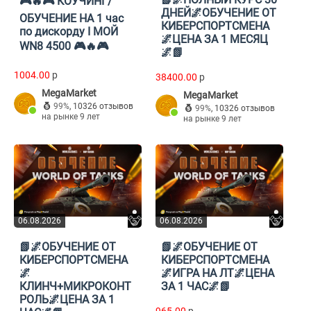
🎮🔥🎮 КОУЧИНГ/
ДНЕЙ🌌ОБУЧЕНИЕ ОТ
ОБУЧЕНИЕ НА 1 час
КИБЕРСПОРТСМЕНА
по дискорду I МОЙ
🌌ЦЕНА ЗА 1 МЕСЯЦ
WN8 4500 🎮🔥🎮
🌌📗
1004.00
p
38400.00
p
MegaMarket
MegaMarket
99%
,
10326 отзывов
99%
,
10326 отзывов
на рынке 9 лет
на рынке 9 лет
06.08.2026
06.08.2026
📗🌌ОБУЧЕНИЕ ОТ
📗🌌ОБУЧЕНИЕ ОТ
КИБЕРСПОРТСМЕНА
КИБЕРСПОРТСМЕНА
🌌
🌌ИГРА НА ЛТ🌌ЦЕНА
КЛИНЧ+МИКРОКОНТ
ЗА 1 ЧАС🌌📗
РОЛЬ🌌ЦЕНА ЗА 1