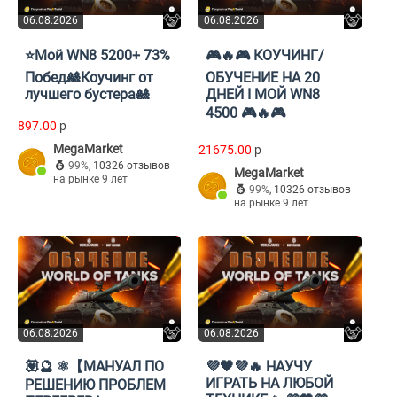
06.08.2026
06.08.2026
⭐Мой WN8 5200+ 73%
🎮🔥🎮 КОУЧИНГ/
Побед🎎Коучинг от
ОБУЧЕНИЕ НА 20
лучшего бустера🎎
ДНЕЙ I МОЙ WN8
4500 🎮🔥🎮
897.00
p
MegaMarket
21675.00
p
99%
,
10326 отзывов
MegaMarket
на рынке 9 лет
99%
,
10326 отзывов
на рынке 9 лет
06.08.2026
06.08.2026
💟🔮 ⚛️【МАНУАЛ ПО
💜🖤💜🔥 НАУЧУ
ИГРАТЬ НА ЛЮБОЙ
РЕШЕНИЮ ПРОБЛЕМ