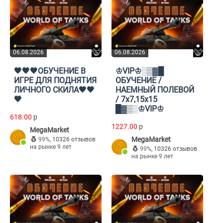
06.08.2026
06.08.2026
🖤🖤🖤ОБУЧЕНИЕ В
♔VIP♔░▒▓█
ИГРЕ ДЛЯ ПОДНЯТИЯ
ОБУЧЕНИЕ /
ЛИЧНОГО СКИЛА🖤🖤
НАЕМНЫЙ ПОЛЕВОЙ
🖤
/ 7x7,15х15
█▓▒░♔VIP♔
618.00
p
1227.00
p
MegaMarket
MegaMarket
99%
,
10326 отзывов
на рынке 9 лет
99%
,
10326 отзывов
на рынке 9 лет