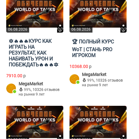
06.08.2026
06.08.2026
🔯🔥🔥🔥КУРС КАК
🏆 ПОЛНЫЙ КУРС
ИГРАТЬ НА
WoT | СТАНЬ PRO
РЕЗУЛЬТАТ, КАК
ИГРОКОМ
НАБИВАТЬ УРОН И
ПОБЕЖДАТЬ🔥🔥🔥🔯
10368.00
p
MegaMarket
7910.00
p
99%
,
10326 отзывов
MegaMarket
на рынке 9 лет
99%
,
10326 отзывов
на рынке 9 лет