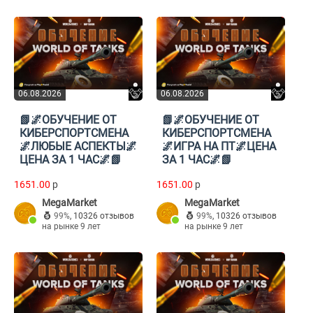
06.08.2026
06.08.2026
📗🌌ОБУЧЕНИЕ ОТ
📗🌌ОБУЧЕНИЕ ОТ
КИБЕРСПОРТСМЕНА
КИБЕРСПОРТСМЕНА
🌌ЛЮБЫЕ АСПЕКТЫ🌌
🌌ИГРА НА ПТ🌌ЦЕНА
ЦЕНА ЗА 1 ЧАС🌌📗
ЗА 1 ЧАС🌌📗
1651.00
p
1651.00
p
MegaMarket
MegaMarket
99%
,
10326 отзывов
99%
,
10326 отзывов
на рынке 9 лет
на рынке 9 лет