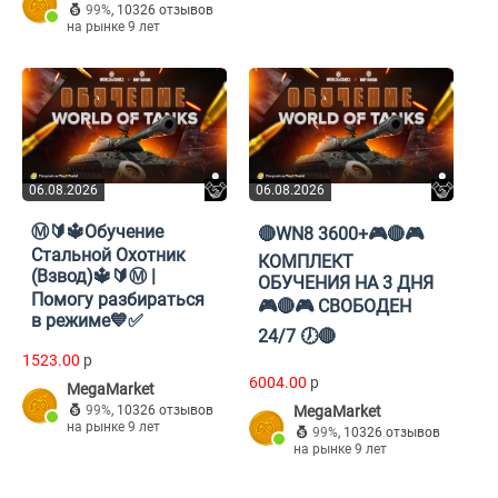
99%
,
10326 отзывов
на рынке 9 лет
06.08.2026
06.08.2026
Ⓜ️🔰🔱Обучение
🔴WN8 3600+🎮🔴🎮
Стальной Охотник
КОМПЛЕКТ
(Взвод)🔱🔰Ⓜ️ |
ОБУЧЕНИЯ НА 3 ДНЯ
Помогу разбираться
🎮🔴🎮 СВОБОДЕН
в режиме💙✅
24/7 🕖🔴
1523.00
p
6004.00
p
MegaMarket
99%
,
10326 отзывов
MegaMarket
на рынке 9 лет
99%
,
10326 отзывов
на рынке 9 лет