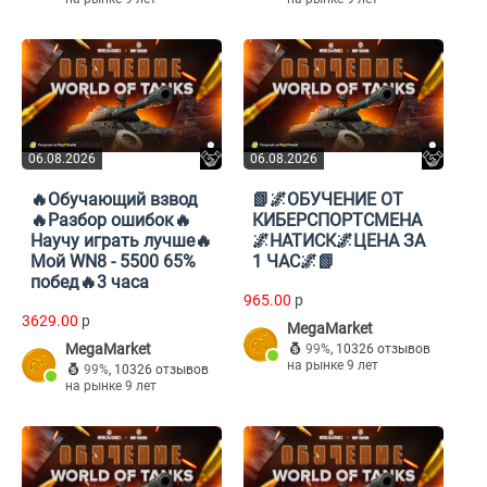
06.08.2026
06.08.2026
🔥Обучающий взвод
📗🌌ОБУЧЕНИЕ ОТ
🔥Разбор ошибок🔥
КИБЕРСПОРТСМЕНА
Научу играть лучше🔥
🌌НАТИСК🌌ЦЕНА ЗА
Мой WN8 - 5500 65%
1 ЧАС🌌📗
побед🔥3 часа
965.00
p
3629.00
p
MegaMarket
MegaMarket
99%
,
10326 отзывов
на рынке 9 лет
99%
,
10326 отзывов
на рынке 9 лет