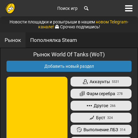
Поиск игр
Новости площадки и розыгрыши в нашем
новом Telegram-
канале!
👻 Срочно подпишись!
Рынок
Пополнялка Steam
Рынок World Of Tanks (WoT)
Добавить новый раздел
Аккаунты
5531
Фарм серебра
278
Другое
266
Буст
324
Выполнение ЛБЗ
314