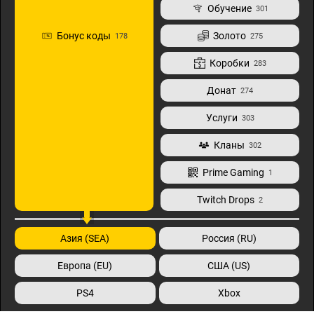
Обучение
301
Бонус коды
Золото
178
275
Коробки
283
Донат
274
Услуги
303
Кланы
302
Prime Gaming
1
Twitch Drops
2
Азия (SEA)
Россия (RU)
Европа (EU)
США (US)
PS4
Xbox