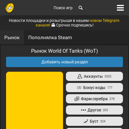
Поиск игр
Новости площадки и розыгрыши в нашем
новом Telegram-
канале!
👻 Срочно подпишись!
Рынок
Пополнялка Steam
Рынок World Of Tanks (WoT)
Добавить новый раздел
Аккаунты
5532
Бонус коды
177
Фарм серебра
278
Другое
203
Буст
324