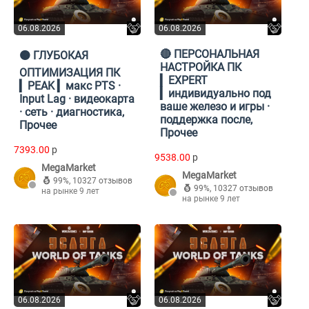
06.08.2026
06.08.2026
🔴 ПЕРСОНАЛЬНАЯ
🟠 ГЛУБОКАЯ
НАСТРОЙКА ПК
ОПТИМИЗАЦИЯ ПК
▎EXPERT
▎PEAK ▎макс PTS ·
▎индивидуально под
Input Lag · видеокарта
ваше железо и игры ·
· сеть · диагностика,
поддержка после,
Прочее
Прочее
7393.00
p
9538.00
p
MegaMarket
MegaMarket
99%
,
10327 отзывов
99%
,
10327 отзывов
на рынке 9 лет
на рынке 9 лет
06.08.2026
06.08.2026