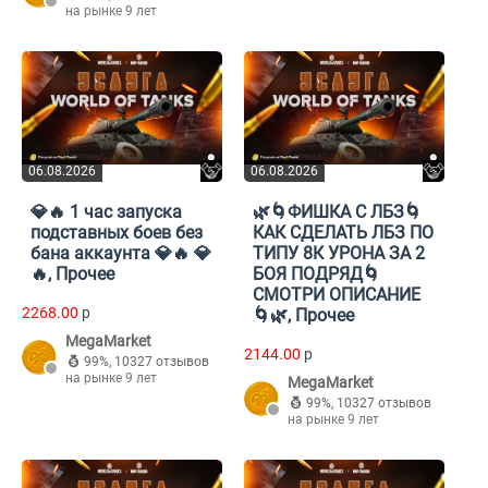
на рынке 9 лет
06.08.2026
06.08.2026
💎🔥 1 час запуска
🌿🌀ФИШКА С ЛБЗ🌀
подставных боев без
КАК СДЕЛАТЬ ЛБЗ ПО
бана аккаунта 💎🔥 💎
ТИПУ 8К УРОНА ЗА 2
🔥, Прочее
БОЯ ПОДРЯД🌀
СМОТРИ ОПИСАНИЕ
2268.00
p
🌀🌿, Прочее
MegaMarket
2144.00
p
99%
,
10327 отзывов
на рынке 9 лет
MegaMarket
99%
,
10327 отзывов
на рынке 9 лет