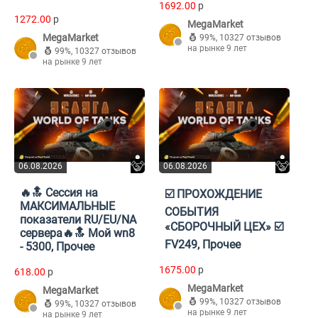
1692.00
p
1272.00
p
MegaMarket
MegaMarket
99%
,
10327 отзывов
на рынке 9 лет
99%
,
10327 отзывов
на рынке 9 лет
06.08.2026
06.08.2026
🔥🔝 Сессия на
☑️ ПРОХОЖДЕНИЕ
МАКСИМАЛЬНЫЕ
СОБЫТИЯ
показатели RU/EU/NA
«СБОРОЧНЫЙ ЦЕХ» ☑️
сервера🔥🔝 Мой wn8
FV249, Прочее
- 5300, Прочее
1675.00
p
618.00
p
MegaMarket
MegaMarket
99%
,
10327 отзывов
99%
,
10327 отзывов
на рынке 9 лет
на рынке 9 лет