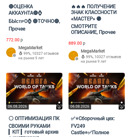
🔴ОЦЕНКА
🔥🔥🔥 ПОЛУЧЕНИЕ
ЗНАК КЛАССНОСТИ
АККАУНТА🔴⌚️
«МАСТЕР» 🟣
БЫᴄᴛᴩО⌚️ 🔴ТОЧНО🔴,
СМОТРИТЕ
Прочее
ОПИСАНИЕ, Прочее
772.00
p
889.00
p
MegaMarket
MegaMarket
99%
,
10327 отзывов
99%
,
10327 отзывов
на рынке 9 лет
на рынке 9 лет
06.08.2026
06.08.2026
⚪ ОПТИМИЗАЦИЯ ПК
✅⭐Сборочный цех:
СВОИМИ РУКАМИ
FV249
▎KIT ▎готовый архив
Castle⭐✅Полное