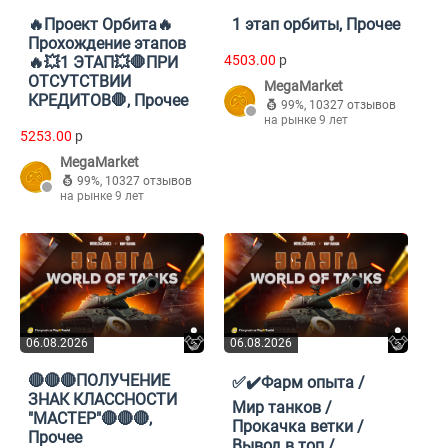
🔥Проект Орбита🔥
1 этап орбиты, Прочее
Прохождение этапов
4503.00
p
🔥💥1 ЭТАП💥🛑ПРИ
ОТСУТСТВИИ
MegaMarket
КРЕДИТОВ🛑, Прочее
99%
,
10327 отзывов
на рынке 9 лет
5253.00
p
MegaMarket
99%
,
10327 отзывов
на рынке 9 лет
06.08.2026
06.08.2026
🔴🔴🔴ПОЛУЧЕНИЕ
✅✔️Фарм опыта /
ЗНАК КЛАССНОСТИ
Мир танков /
"МАСТЕР"🔴🔴🔴,
Прокачка ветки /
Прочее
Вывод в топ /