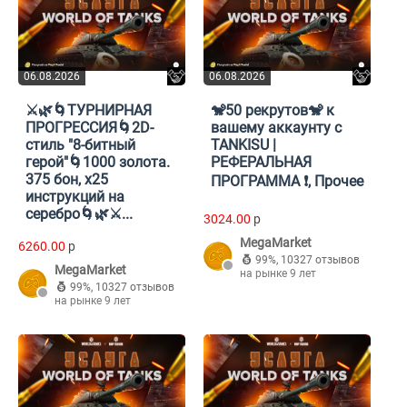
06.08.2026
06.08.2026
⚔🌿🌀ТУРНИРНАЯ
🐒50 рекрутов🐒 к
ПРОГРЕССИЯ🌀2D-
вашему аккаунту с
стиль "8-битный
TANKISU |
герой"🌀1000 золота.
РЕФЕРАЛЬНАЯ
375 бон, х25
ПРОГРАММА ❗, Прочее
инструкций на
серебро🌀🌿⚔...
3024.00
p
MegaMarket
6260.00
p
99%
,
10327 отзывов
MegaMarket
на рынке 9 лет
99%
,
10327 отзывов
на рынке 9 лет