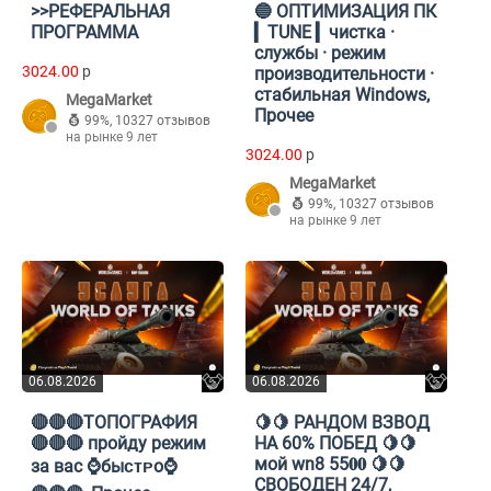
>>РЕФЕРАЛЬНАЯ
🔵 ОПТИМИЗАЦИЯ ПК
ПРОГРАММА
▎TUNE ▎чистка ·
службы · режим
3024.00
p
производительности ·
стабильная Windows,
MegaMarket
Прочее
99%
,
10327 отзывов
на рынке 9 лет
3024.00
p
MegaMarket
99%
,
10327 отзывов
на рынке 9 лет
06.08.2026
06.08.2026
🔴🔴🔴ТОПОГРАФИЯ
🍋🍋 РАНДОМ ВЗВОД
🔴🔴🔴 пройду режим
НА 60% ПОБЕД 🍋🍋
мой wn8 55𝟎𝟎 🍋🍋
за вас ⌚️быᴄᴛᴩо⌚️
СВОБОДЕН 24/7,