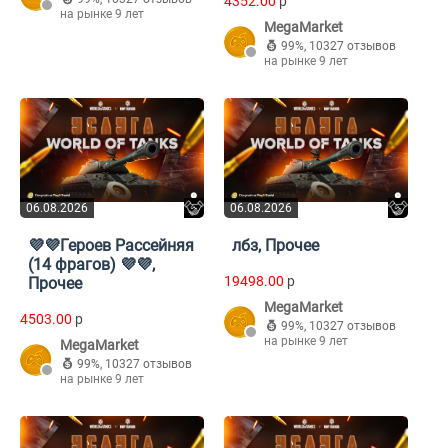
4352.00
p
на рынке 9 лет
MegaMarket
99%
,
10327 отзывов
на рынке 9 лет
06.08.2026
06.08.2026
💜💜Героев Рассейняя
лбз, Прочее
(14 фрагов) 💜💜,
19498.00
p
Прочее
MegaMarket
4503.00
p
99%
,
10327 отзывов
на рынке 9 лет
MegaMarket
99%
,
10327 отзывов
на рынке 9 лет