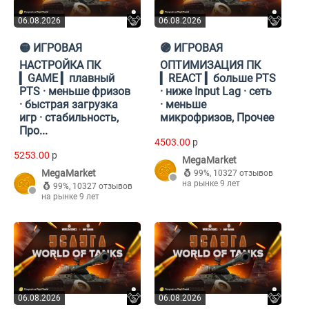
06.08.2026
06.08.2026
🟡 ИГРОВАЯ
🟣 ИГРОВАЯ
НАСТРОЙКА ПК
ОПТИМИЗАЦИЯ ПК
▎GAME ▎плавный
▎REACT ▎больше PTS
PTS · меньше фризов
· ниже Input Lag · сеть
· быстрая загрузка
· меньше
игр · стабильность,
микрофризов, Прочее
Про...
4503.00
p
5253.00
p
MegaMarket
MegaMarket
99%
,
10327 отзывов
на рынке 9 лет
99%
,
10327 отзывов
на рынке 9 лет
06.08.2026
06.08.2026