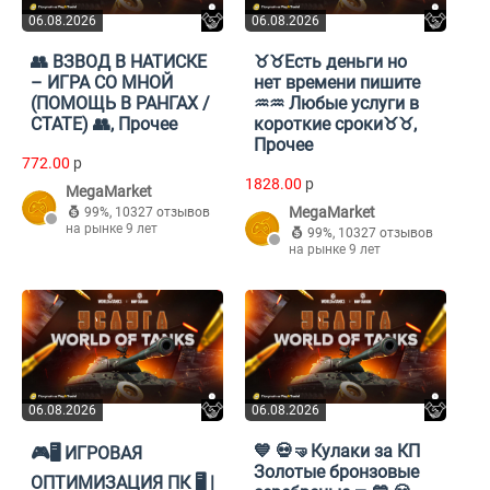
06.08.2026
06.08.2026
👥 ВЗВОД В НАТИСКЕ
♉♉Есть деньги но
– ИГРА СО МНОЙ
нет времени пишите
(ПОМОЩЬ В РАНГАХ /
♒♒ Любые услуги в
СТАТЕ) 👥, Прочее
короткие сроки♉♉,
Прочее
772.00
p
1828.00
p
MegaMarket
MegaMarket
99%
,
10327 отзывов
на рынке 9 лет
99%
,
10327 отзывов
на рынке 9 лет
06.08.2026
06.08.2026
💙 💀🤜Кулаки за КП
🎮🖥️ ИГРОВАЯ
Золотые бронзовые
ОПТИМИЗАЦИЯ ПК 🖥️ |