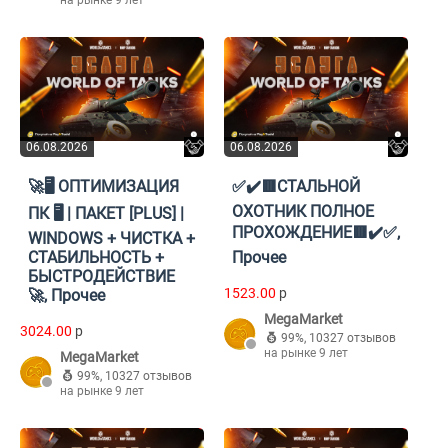
на рынке 9 лет
06.08.2026
06.08.2026
🚀🖥️ ОПТИМИЗАЦИЯ
✅✔️🟥СТАЛЬНОЙ
ОХОТНИК ПОЛНОЕ
ПК 🖥️ | ПАКЕТ [PLUS] |
ПРОХОЖДЕНИЕ🟥✔️✅,
WINDOWS + ЧИСТКА +
СТАБИЛЬНОСТЬ +
Прочее
БЫСТРОДЕЙСТВИЕ
1523.00
p
🚀, Прочее
MegaMarket
3024.00
p
99%
,
10327 отзывов
на рынке 9 лет
MegaMarket
99%
,
10327 отзывов
на рынке 9 лет