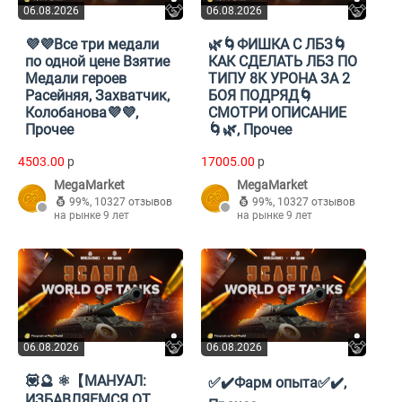
06.08.2026
06.08.2026
💜💜Все три медали
🌿🌀ФИШКА С ЛБЗ🌀
по одной цене Взятие
КАК СДЕЛАТЬ ЛБЗ ПО
Медали героев
ТИПУ 8К УРОНА ЗА 2
Расейняя, Захватчик,
БОЯ ПОДРЯД🌀
Колобанова💜💜,
СМОТРИ ОПИСАНИЕ
Прочее
🌀🌿, Прочее
4503.00
p
17005.00
p
MegaMarket
MegaMarket
99%
,
10327 отзывов
99%
,
10327 отзывов
на рынке 9 лет
на рынке 9 лет
06.08.2026
06.08.2026
💟🔮 ⚛️【МАНУАЛ:
✅✔️Фарм опыта✅✔️,
ИЗБАВЛЯЕМСЯ ОТ