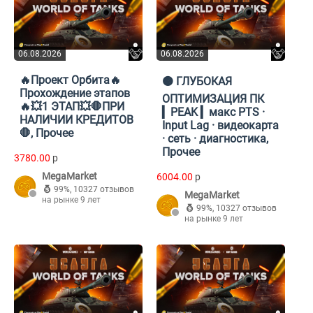
06.08.2026
06.08.2026
🔥Проект Орбита🔥
🟠 ГЛУБОКАЯ
Прохождение этапов
ОПТИМИЗАЦИЯ ПК
🔥💥1 ЭТАП💥🛑ПРИ
▎PEAK ▎макс PTS ·
НАЛИЧИИ КРЕДИТОВ
Input Lag · видеокарта
🛑, Прочее
· сеть · диагностика,
Прочее
3780.00
p
MegaMarket
6004.00
p
99%
,
10327 отзывов
MegaMarket
на рынке 9 лет
99%
,
10327 отзывов
на рынке 9 лет