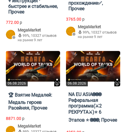
+ инструкция ·
прохождение✅,
быстрее и стабильнее,
Прочее
Прочее
3765.00
p
772.00
p
MegaMarket
MegaMarket
99%
,
10327 отзывов
99%
,
10327 отзывов
на рынке 9 лет
на рынке 9 лет
06.08.2026
06.08.2026
NA EU ASIA🌐🌐🌐
🏆 Взятие Медалей:
Реферальная
Медаль героев
программа(⚔️2
Расейняя, Прочее
РЕКРУТА⚔️)⭐️ 6
8871.00
p
Этапов ⭐️ 🌐🌐🌐, Прочее
MegaMarket
99%
,
10327 отзывов