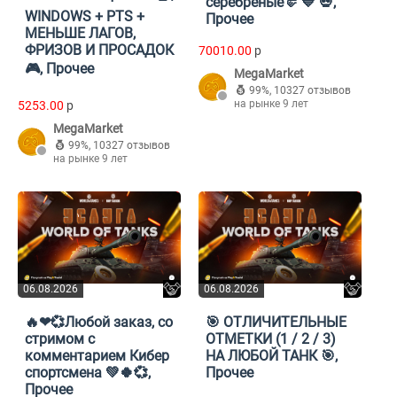
серебреные🤛 💙 💀,
WINDOWS + PTS +
Прочее
МЕНЬШЕ ЛАГОВ,
ФРИЗОВ И ПРОСАДОК
70010.00
p
🎮, Прочее
MegaMarket
99%
,
10327 отзывов
на рынке 9 лет
5253.00
p
MegaMarket
99%
,
10327 отзывов
на рынке 9 лет
06.08.2026
06.08.2026
🔥❤💞Любой заказ, со
🎯 ОТЛИЧИТЕЛЬНЫЕ
стримом с
ОТМЕТКИ (1 / 2 / 3)
комментарием Кибер
НА ЛЮБОЙ ТАНК 🎯,
спортсмена 💚🍀💞,
Прочее
Прочее