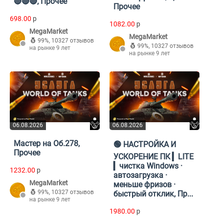
🔴🔴🔴, Прочее
Прочее
698.00
p
1082.00
p
MegaMarket
MegaMarket
99%
,
10327 отзывов
99%
,
10327 отзывов
на рынке 9 лет
на рынке 9 лет
06.08.2026
06.08.2026
Мастер на Об.278,
🟢 НАСТРОЙКА И
Прочее
УСКОРЕНИЕ ПК ▎LITE
▎чистка Windows ·
1232.00
p
автозагрузка ·
MegaMarket
меньше фризов ·
99%
,
10327 отзывов
быстрый отклик, Пр...
на рынке 9 лет
1980.00
p