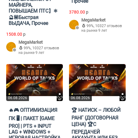
Прочее
МАЙНЕРА,
ПОВЫШАЕМ ПТС】⚛️
3780.00
p
🔮💟Быстрая
MegaMarket
ВЫДАЧА, Прочее
99%
,
10327 отзывов
на рынке 9 лет
1508.00
p
MegaMarket
99%
,
10327 отзывов
на рынке 9 лет
06.08.2026
06.08.2026
🔥🎮 ОПТИМИЗАЦИЯ
🏆 НАТИСК – ЛЮБОЙ
РАНГ (ДОГОВОРНАЯ
ПК 🖥️ | ПАКЕТ [GAME
ЦЕНА) 🏆С
PRO] | PTS + INPUT
LAG + WINDOWS +
ПЕРЕДАЧЕЙ
ИГРОВАЯ НАСТРОЙКА
АККАУНТА ИЛИ БЕЗ,