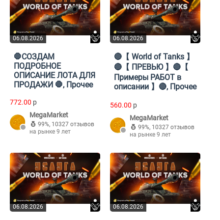
06.08.2026
06.08.2026
🛑СОЗДАМ
🔴【 World of Tanks 】
ПОДРОБНОЕ
🔴【 ПРЕВЬЮ 】🔴【
ОПИСАНИЕ ЛОТА ДЛЯ
Примеры РАБОТ в
ПРОДАЖИ 🛑, Прочее
описании 】🔴, Прочее
772.00
p
560.00
p
MegaMarket
MegaMarket
99%
,
10327 отзывов
99%
,
10327 отзывов
на рынке 9 лет
на рынке 9 лет
06.08.2026
06.08.2026