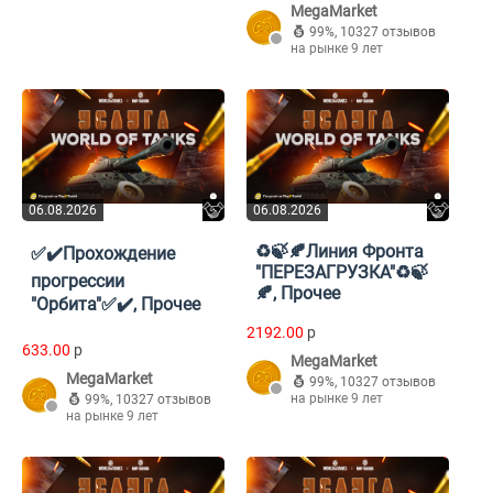
MegaMarket
99%
,
10327 отзывов
на рынке 9 лет
06.08.2026
06.08.2026
♻️🍃🍂Линия Фронта
✅✔️Прохождение
"ПЕРЕЗАГРУЗКА"♻️🍃
прогрессии
🍂, Прочее
"Орбита"✅✔️, Прочее
2192.00
p
633.00
p
MegaMarket
MegaMarket
99%
,
10327 отзывов
на рынке 9 лет
99%
,
10327 отзывов
на рынке 9 лет