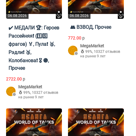
06.08.2026
06.08.2026
👥 ВЗВОД, Прочее
✔️ МЕДАЛИ 🏆: Героев
Рассейняя❗ (1️⃣5️⃣
772.00
p
фрагов) 🏅, Пула❗ 🥈,
MegaMarket
Рэдли❗ 🥉,
99%
,
10327 отзывов
на рынке 9 лет
Колобанова❗ 🎖️ 🟣,
Прочее
2722.00
p
MegaMarket
99%
,
10327 отзывов
на рынке 9 лет