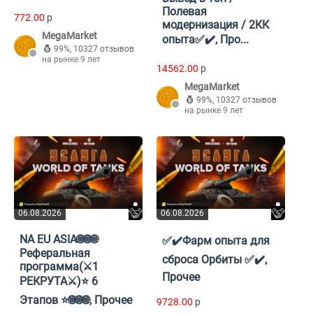
Полевая
772.00
p
модернизация / 2КК
MegaMarket
опыта✅✔️, Про...
99%
,
10327 отзывов
на рынке 9 лет
14562.00
p
MegaMarket
99%
,
10327 отзывов
на рынке 9 лет
06.08.2026
06.08.2026
NA EU ASIA🌐🌐🌐
✅✔️Фарм опыта для
Реферальная
сброса Орбиты ✅✔️,
программа(⚔️1
Прочее
РЕКРУТА⚔️)⭐️ 6
Этапов ⭐️🌐🌐🌐, Прочее
9728.00
p