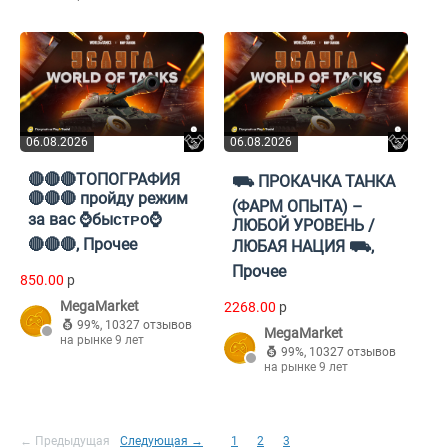
06.08.2026
06.08.2026
🔴🔴🔴ТОПОГРАФИЯ
⛟ ПРОКАЧКА ТАНКА
🔴🔴🔴 пройду режим
(ФАРМ ОПЫТА) –
за вас ⌚️быᴄᴛᴩо⌚️
ЛЮБОЙ УРОВЕНЬ /
🔴🔴🔴, Прочее
ЛЮБАЯ НАЦИЯ ⛟,
Прочее
850.00
p
MegaMarket
2268.00
p
99%
,
10327 отзывов
MegaMarket
на рынке 9 лет
99%
,
10327 отзывов
на рынке 9 лет
← Предыдущая
Следующая →
1
2
3