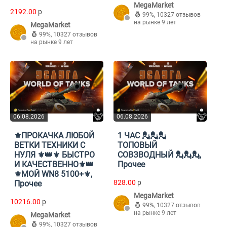
MegaMarket
2192.00
p
99%
,
10327 отзывов
на рынке 9 лет
MegaMarket
99%
,
10327 отзывов
на рынке 9 лет
06.08.2026
06.08.2026
⚜️ПРОКАЧКА ЛЮБОЙ
1 ЧАС 💂💂💂
ВЕТКИ ТЕХНИКИ С
ТОПОВЫЙ
НУЛЯ ⚜️👑⚜️ БЫСТРО
СОВЗВОДНЫЙ 💂💂💂,
И КАЧЕСТВЕННО⚜️👑
Прочее
⚜️МОЙ WN8 5100+⚜️,
828.00
p
Прочее
MegaMarket
10216.00
p
99%
,
10327 отзывов
на рынке 9 лет
MegaMarket
99%
,
10327 отзывов