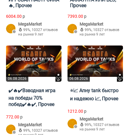
🔥, Прочее
Прочее
6004.00
p
7393.00
p
MegaMarket
MegaMarket
99%
,
10327 отзывов
99%
,
10327 отзывов
на рынке 9 лет
на рынке 9 лет
06.08.2026
06.08.2026
✔️🔥✔️Взводная игра
⭐️📈 Апну tank быстро
на победы 70%
и надежно 📈, Прочее
побед✔️🔥✔️, Прочее
1212.00
p
772.00
p
MegaMarket
MegaMarket
99%
,
10327 отзывов
на рынке 9 лет
99%
,
10327 отзывов