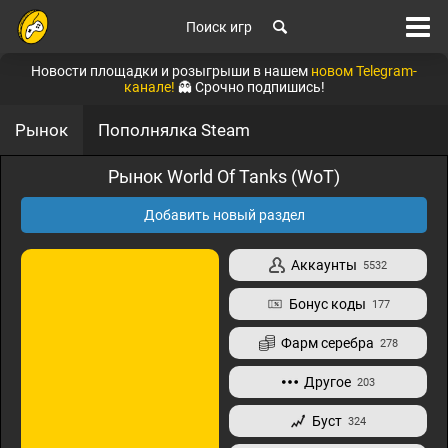
Поиск игр
Новости площадки и розыгрыши в нашем
новом Telegram-
канале!
👻 Срочно подпишись!
Рынок
Пополнялка Steam
Рынок World Of Tanks (WoT)
Добавить новый раздел
Аккаунты
5532
Бонус коды
177
Фарм серебра
278
Другое
203
Буст
324