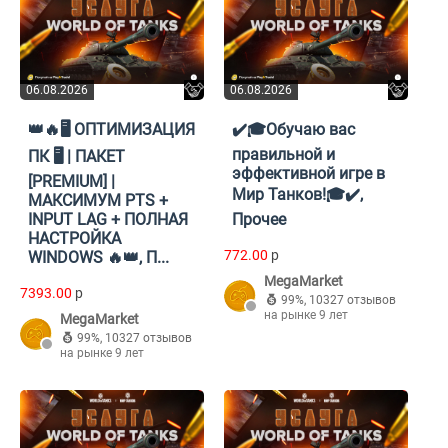
06.08.2026
06.08.2026
👑🔥🖥️ ОПТИМИЗАЦИЯ
✔️🎓Обучаю вас
правильной и
ПК 🖥️ | ПАКЕТ
эффективной игре в
[PREMIUM] |
Мир Танков!🎓✔️,
МАКСИМУМ PTS +
INPUT LAG + ПОЛНАЯ
Прочее
НАСТРОЙКА
772.00
p
WINDOWS 🔥👑, П...
MegaMarket
7393.00
p
99%
,
10327 отзывов
на рынке 9 лет
MegaMarket
99%
,
10327 отзывов
на рынке 9 лет