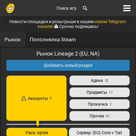
Поиск игр
Новости площадки и розыгрыши в нашем
новом Telegram-
канале!
👻 Срочно подпишись!
Рынок
Пополнялка Steam
Рынок Lineage 2 (EU, NA)
Добавить новый раздел
Адена
32
Предметы
17
Аккаунты
8
Прокачка
2
Прочее
67
Раса: Артея
Сервер: (EU) Core + Tiat