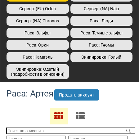
Сервер: (EU) Orfen
Сервер: (NA) Naia
Сервер: (NA) Сhronos
Раса: Люди
Раса: Эльфы
Раса: Темные эльфы
Раса: Орки
Раса: Гномы
Раса: Камаэль
Экипировка: Голый
Экипировка: Одетый
(подробности в описании)
Раса: Артея
Продать аккаунт