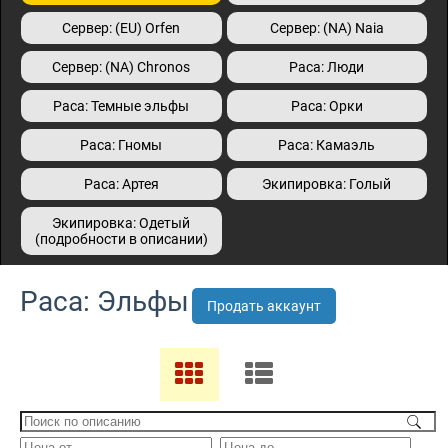
Сервер: (EU) Orfen
Сервер: (NA) Naia
Сервер: (NA) Сhronos
Раса: Люди
Раса: Темные эльфы
Раса: Орки
Раса: Гномы
Раса: Камаэль
Раса: Артея
Экипировка: Голый
Экипировка: Одетый
(подробности в описании)
Раса: Эльфы
Продать аккаунт