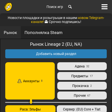
Поиск игр
Новости площадки и розыгрыши в нашем
новом Telegram-
канале!
👻 Срочно подпишись!
Рынок
Пополнялка Steam
Рынок Lineage 2 (EU, NA)
Добавить новый раздел
Адена
32
Предметы
17
Аккаунты
8
Прокачка
2
Прочее
67
Раса: Эльфы
Сервер: (EU) Core + Tiat