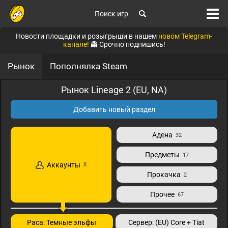
Поиск игр
Новости площадки и розыгрыши в нашем
новом Telegram-
канале!
👻 Срочно подпишись!
Рынок
Пополнялка Steam
Рынок Lineage 2 (EU, NA)
Добавить новый раздел
Адена
32
Предметы
17
Аккаунты
8
Прокачка
2
Прочее
67
Раса: Темные эльфы
Сервер: (EU) Core + Tiat