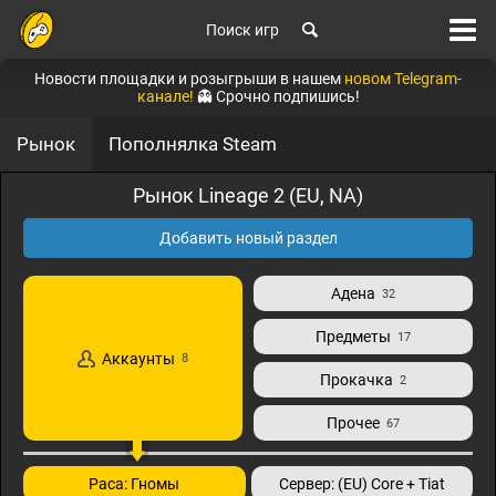
Поиск игр
Новости площадки и розыгрыши в нашем
новом Telegram-
канале!
👻 Срочно подпишись!
Рынок
Пополнялка Steam
Рынок Lineage 2 (EU, NA)
Добавить новый раздел
Адена
32
Предметы
17
Аккаунты
8
Прокачка
2
Прочее
67
Раса: Гномы
Сервер: (EU) Core + Tiat