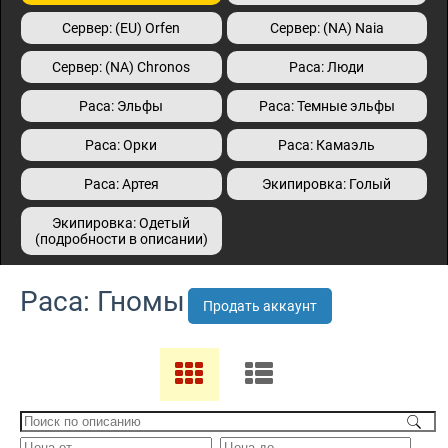
Сервер: (EU) Orfen
Сервер: (NA) Naia
Сервер: (NA) Сhronos
Раса: Люди
Раса: Эльфы
Раса: Темные эльфы
Раса: Орки
Раса: Камаэль
Раса: Артея
Экипировка: Голый
Экипировка: Одетый
(подробности в описании)
Раса: Гномы
Продать аккаунт