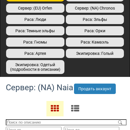
Сервер: (EU) Orfen
Сервер: (NA) Сhronos
Раса: Люди
Раса: Эльфы
Раса: Темные эльфы
Раса: Орки
Раса: Гномы
Раса: Камаэль
Раса: Артея
Экипировка: Голый
Экипировка: Одетый
(подробности в описании)
Сервер: (NA) Naia
Продать аккаунт