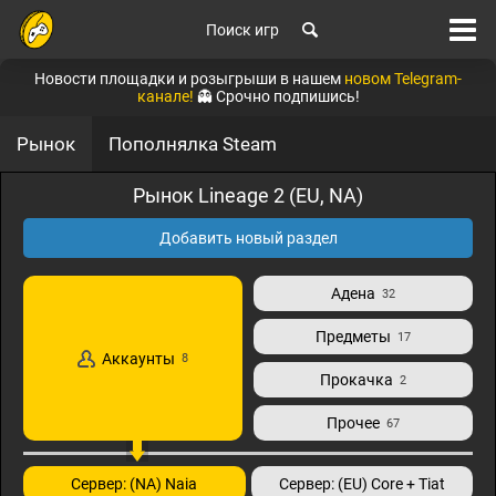
Поиск игр
Новости площадки и розыгрыши в нашем
новом Telegram-
канале!
👻 Срочно подпишись!
Рынок
Пополнялка Steam
Рынок Lineage 2 (EU, NA)
Добавить новый раздел
Адена
32
Предметы
17
Аккаунты
8
Прокачка
2
Прочее
67
Сервер: (NA) Naia
Сервер: (EU) Core + Tiat